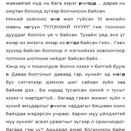
жавхаатай нүд нь бага зэрэг өөрчлөгдөөд … дараа нь
оюутан болоод зүгээр болчихсон байсан.
Миний хойноос өчнөөн жил гүйсэн 10 жилийн
маань хөвгүүн ‘ТҮЛЭНХИЙ НҮҮРТ’ гэж гоочлон
дууддаг болсон үе ч байсан. Тухайн үед энэ үг
ямар их эмзэгэ, ямар их өвтгөдөг байсан гээч… Гэвч
хүүхэд байсан болхоор л нэгнийхээ зовлонгоор
тоглоом шоглоом хийдэг байсан байх…
Хэнд юу ч тохиолдож болно хэзээ ч битгий бууж
өг. Даваа болгоныг даваад гар, хүнийг эд мөнгөөр
бус сэтгэлээр дэмнэх шиг сайхан зүйл хаа
байхав дээ… Би надад тусалсан хэний ч тусыг
хэзээ ч мартдаггүй… Яагаад гэвэл жижиг зүйл ч
хүний амьдарлыг өөрчилж чаддагыг бяцхаан охин
байхдаа мэдэрсэн учраас. Харин муу үйлдэлтэй
муу хүнийг эсвэл урвагчыг зүгээр л орхичихдог.
Яагаад гэж үү? Амьдрал ямар богинохон байж