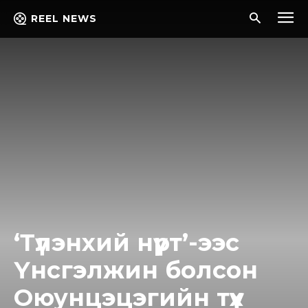
REEL NEWS
‘Түлэнхий нүүрт’-ээс
Үнсгэлжин болсон
Оюунцэцэгийн түүх