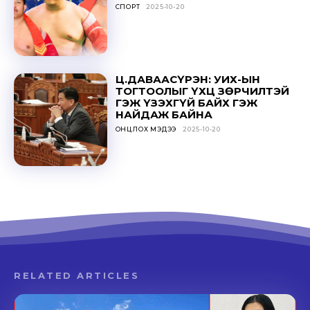
СПОРТ
2025-10-20
Ц.ДАВААСҮРЭН: УИХ-ЫН
ТОГТООЛЫГ ҮХЦ ЗӨРЧИЛТЭЙ
ГЭЖ ҮЗЭХГҮЙ БАЙХ ГЭЖ
НАЙДАЖ БАЙНА
ОНЦЛОХ МЭДЭЭ
2025-10-20
RELATED ARTICLES