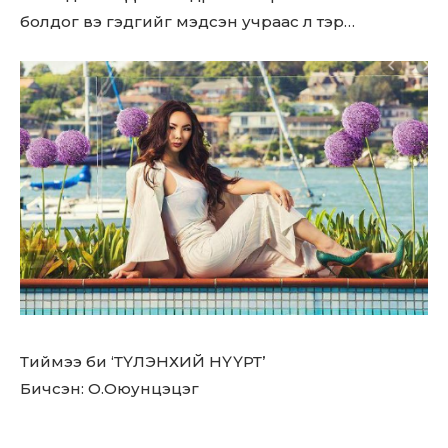
болдог вэ гэдгийг мэдсэн учраас л тэр…
Тиймээ би ‘ТҮЛЭНХИЙ НҮҮРТ’
Бичсэн: О.Оюунцэцэг