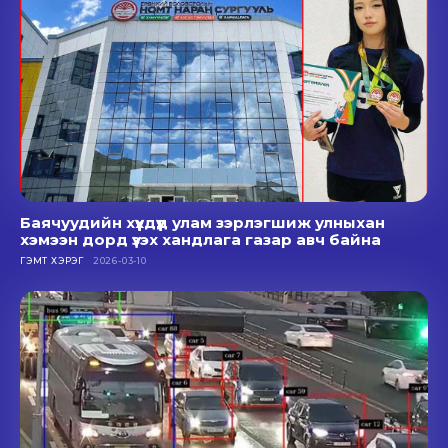
Баячуудийн хүүхдүүд улам зэрлэгшиж улныхан
хэмээн дорд үзэх хандлага газар авч байна
ГЭМТ ХЭРЭГ
2026-03-10