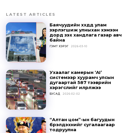
LATEST ARTICLES
Баячуудийн хүүхдүүд улам
зэрлэгшиж улныхан хэмээн
дорд үзэх хандлага газар авч
байна
ГЭМТ ХЭРЭГ
2026-03-10
Ухаалаг камерын ‘AI’
системээр хуурамч улсын
дугаартай 587 тээврийн
хэрэгслийг илрүүлжээ
БУСАД
2026-02-02
“Алтан цом”-ын багуудын
бүрэлдэхүүнийг сугалаагаар
тодруулна