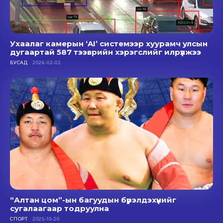
Ухаалаг камерын ‘AI’ системээр хуурамч улсын
дугаартай 587 тээврийн хэрэгслийг илрүүлжээ
БУСАД
2026-02-02
“Алтан цом”-ын багуудын бүрэлдэхүүнийг
сугалаагаар тодруулна
СПОРТ
2025-10-20