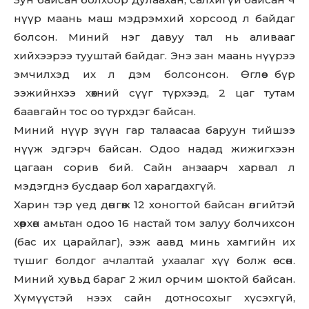
нүүр маань маш мэдрэмхий хорсоод л байдаг
болсон. Миний нэг давуу тал нь аливааг
хийхээрээ тууштай байдаг. Энэ зан маань нүүрээ
эмчилхэд их л дэм болсонсон. Өглөө бүр
ээжийнхээ хөхний сүүг түрхээд, 2 цаг тутам
баавгайн тос оо түрхдэг байсан.
Миний нүүр зүүн гар талаасаа баруун тийшээ
нүүж эдгэрч байсан. Одоо надад жижигхээн
цагаан сорив бий. Сайн анзаарч харвал л
мэдэгднэ бусдаар бол харагдахгүй.
Харин тэр үед дөнгөж 12 хоногтой байсан өлгийтэй
хөөрхөн амьтан одоо 16 настай том залуу болчихсон
(бас их царайлаг), ээж аавд минь хамгийн их
түшиг болдог ачлалтай ухаалаг хүү болж өссөн.
Миний хувьд бараг 2 жил орчим шоктой байсан.
Хүмүүстэй нээх сайн дотносохыг хүсэхгүй,