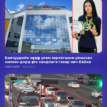
Баячуудийн хүүхдүүд улам зэрлэгшиж улныхан
хэмээн дорд үзэх хандлага газар авч байна
ГЭМТ ХЭРЭГ
2026-03-10