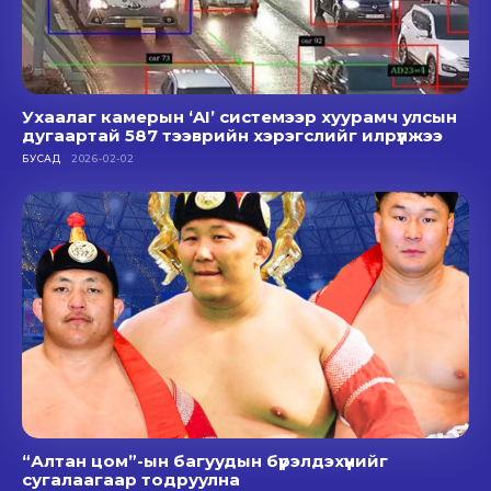
Ухаалаг камерын ‘AI’ системээр хуурамч улсын
дугаартай 587 тээврийн хэрэгслийг илрүүлжээ
БУСАД
2026-02-02
“Алтан цом”-ын багуудын бүрэлдэхүүнийг
сугалаагаар тодруулна