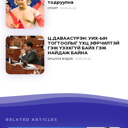
тодруулна
СПОРТ
2025-10-20
Ц.ДАВААСҮРЭН: УИХ-ЫН
ТОГТООЛЫГ ҮХЦ ЗӨРЧИЛТЭЙ
ГЭЖ ҮЗЭХГҮЙ БАЙХ ГЭЖ
НАЙДАЖ БАЙНА
ОНЦЛОХ МЭДЭЭ
2025-10-20
RELATED ARTICLES