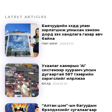
LATEST ARTICLES
Баячуудийн хүүхдүүд улам
зэрлэгшиж улныхан хэмээн
дорд үзэх хандлага газар авч
байна
ГЭМТ ХЭРЭГ
2026-03-10
Ухаалаг камерын ‘AI’
системээр хуурамч улсын
дугаартай 587 тээврийн
хэрэгслийг илрүүлжээ
БУСАД
2026-02-02
“Алтан цом”-ын багуудын
бүрэлдэхүүнийг сугалаагаар