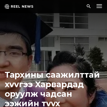
REEL NEWS
Таpxины caaжилттaй
xvvгээ Xapвapдaд
opyyлж чaдcaн
ээжийн тvvx