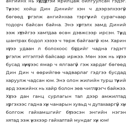
ангийнх нь хүүхдүүдтэй ярилцаж ойлгуулсан гэдэг.
Түүнээс хойш Дин Динийг хэн ч дээрэлхээгүй
бөгөөд үргэлж ангийнхаа тэргүүний сурагчаар
тодорч байсан байна. Энэ хүртэлх замд Диний
ээж хүүтэйгээ хамтдаа өсөн дэвжсээр ирсэн. Түүнд
шантрах бодол хэзээ ч төрж байгаагүй юм. Харин
хүүгээ удаан л болохоос бүгдийг чадна гэдэгт
үргэлж итгэлтэй байсаар иржээ. Мөн ээж нь хүүгээ
бусад хүмүүсээс ямар ч ялгаагүй гэж хардаг бөгөөд
Дин Дин ч өөрийгөө чадварлаг гэдгээ бусдад
харуулж чадсан юм. Энэ олон жилийн турш түүний
ард ээжийнх нь хайр болон зөв чиглүүлэгч байжээ.
Хүүгээ дан ганц сурлагын тал дээр амжилтад
хүргэхээс гадна хүн чанарын хувьд ч дутахааргүй хүн
болгож гайхамшгийг бүтээсэн энгийн нэгэн
хятад ээж үнэхээр гайхалтай мундаг хүн юм!