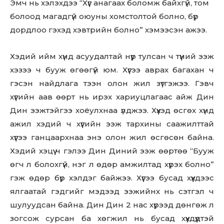
Эмч нь хэлэхдээ “Хүүг анагаах боломж байхгүй, том
болоод магадгүй оюуны хомстолтой болно, бүр
дордлоо гэхэд хэвтрийн болно” хэмээсэн ажээ.
Хэдий ийм хүнд асуудалтай нүүр тулсан ч түүний ээж
хэзээ ч бууж өгөөгүй юм. Хүүгээ аврах багахан ч
гэсэн найдлага тээн олон жил зүтгэжээ. Гэвч
хүүгийн аав өөрт нь ирэх хариуцлагаас айж Дин
Дин ээжтэйгээ хоёулхнаа үлджээ. Хүүхэд өсгөх хүнд
ажил хэдий ч хүүгийн ээж тархины саажилттай
хүүгээ ганцаархнаа энэ олон жил өсгөсөн байна.
Хэдий хэцүү ч гэлээ Дин Диний ээж өөртөө “Бууж
өгч л болохгүй, нэг л өдөр амжилтад хүрэх болно”
гэж өдөр бүр хэлдэг байжээ. Хүүгээ бусад хүүхдээс
ялгаатай гэдгийг мэдээд ээжийнх нь сэтгэл ч
шулуудсан байна. Дин Дин 2 нас хүрээд дөнгөж л
зогсож сурсан ба хөгжил нь бусад хүүхдүүдтэй