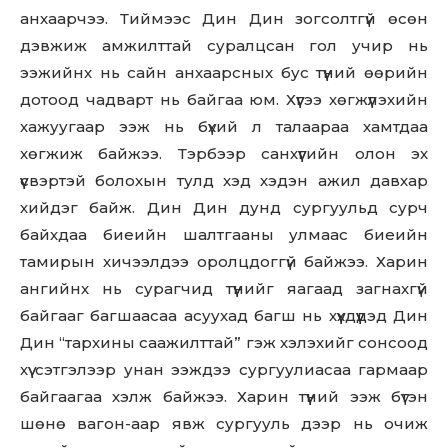
анхаарчээ. Тиймээс Дин Дин зогсолтгүй өсөн
дэвжиж амжилттай суралцсан гол учир нь
ээжийнх нь сайн анхаарсных бус түүний өөрийн
дотоод чадварт нь байгаа юм. Хүүгээ хөгжүүлэхийн
хажуугаар ээж нь бүхий л талаараа хамтдаа
хөгжиж байжээ. Тэрбээр санхүүгийн олон эх
үүсвэртэй болохын тулд хэд хэдэн ажил давхар
хийдэг байж. Дин Дин дунд сургуульд сурч
байхдаа биеийн шалтгааны улмаас биеийн
тамирын хичээлдээ оролцдоггүй байжээ. Харин
ангийнх нь сурагчид түүнийг яагаад загнахгүй
байгааг багшаасаа асуухад багш нь хүүхдүүдэд Дин
Дин “тархины саажилттай” гэж хэлэхийг сонсоод
хүү сэтгэлээр унан ээждээ сургуулиасаа гармаар
байгаагаа хэлж байжээ. Харин түүний ээж бүтэн
шөнө вагон-аар явж сургууль дээр нь очиж