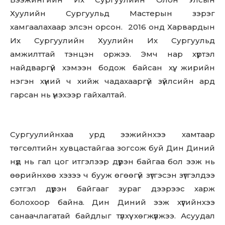
Хуулийн Сургуульд Мастерын зэрэг
хамгаалахаар элсэн орсон. 2016 онд Харвардын
Их Сургуулийн Хуулийн Их Сургуульд
амжилттай тэнцэн оржээ. Эмч нар хүртэл
найдваргүй хэмээн бодож байсан хүү, жирийн
нэгэн хүний ч хийж чадахааргүй зүйлсийн ард
гарсан нь үнэхээр гайхалтай.
Сургуулийнхаа урд ээжийнхээ хамтаар
төгсөлтийн хувцастайгаа зогсож буй Дин Диний
нүд нь гал цог итгэлээр дүүрэн байгаа бол ээж нь
өөрийнхөө хэзээ ч бууж өгөөгүй зүтгэсэн зүтгэлдээ
сэтгэл дүүрэн байгааг зураг дээрээс харж
болохоор байна. Дин Диний ээж хүүгийнхээ
санаачлагатай байдлыг түлхүү хөгжүүлжээ. Асуудал