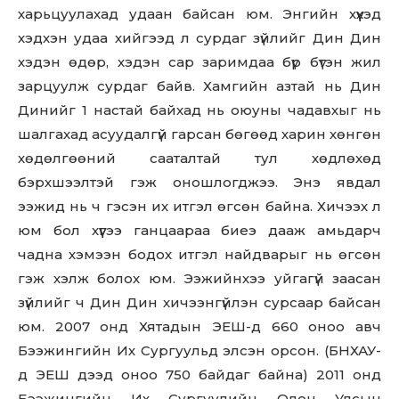
харьцуулахад удаан байсан юм. Энгийн хүүхэд
хэдхэн удаа хийгээд л сурдаг зүйлийг Дин Дин
хэдэн өдөр, хэдэн сар заримдаа бүр бүтэн жил
зарцуулж сурдаг байв. Хамгийн азтай нь Дин
Динийг 1 настай байхад нь оюуны чадавхыг нь
шалгахад асуудалгүй гарсан бөгөөд харин хөнгөн
хөдөлгөөний сааталтай тул хөдлөхөд
бэрхшээлтэй гэж оношлогджээ. Энэ явдал
ээжид нь ч гэсэн их итгэл өгсөн байна. Хичээх л
юм бол хүүгээ ганцаараа биеэ дааж амьдарч
чадна хэмээн бодох итгэл найдварыг нь өгсөн
гэж хэлж болох юм. Ээжийнхээ уйгагүй заасан
зүйлийг ч Дин Дин хичээнгүйлэн сурсаар байсан
юм. 2007 онд Хятадын ЭЕШ-д 660 оноо авч
Бээжингийн Их Сургуульд элсэн орсон. (БНХАУ-
д ЭЕШ дээд оноо 750 байдаг байна) 2011 онд
Бээжингийн Их Сургуулийн Олон Улсын