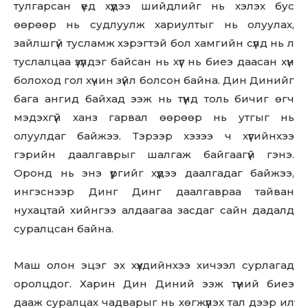
тулгарсан үед хүүдээ шийдлийг нь хэлэх бус
өөрөөр нь судлуулж хариултыг нь олуулах,
зайлшгүй тусламж хэрэгтэй бол хамгийн сүүлд нь л
туслалцаа үзүүлдэг байсан нь хүүг нь биеэ даасан хүн
болоход гол хүчин зүйл болсон байна. Дин Динийг
бага ангид байхад ээж нь түүнд толь бичиг өгч
мэдэхгүй ханз гарвал өөрөөр нь утгыг нь
олуулдаг байжээ. Тэрээр хэзээ ч хүүгийнхээ
гэрийн даалгаврыг шалгаж байгаагүй гэнэ.
Оронд нь энэ үүргийг хүүдээ даалгадаг байжээ,
ингэснээр Динг Динг даалгавраа тайван
нухацтай хийнгээ алдаагаа засдаг сайн дадалд
суралцсан байна.
Маш олон эцэг эх хүүхдийнхээ хичээл сурлагад
оролцдог. Харин Дин Диний ээж түүний биеэ
дааж суралцах чадварыг нь хөгжүүлэх тал дээр илүү