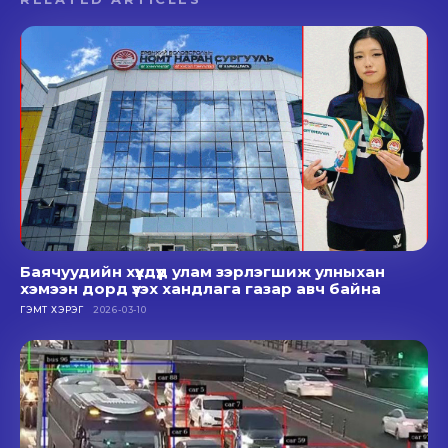
Баячуудийн хүүхдүүд улам зэрлэгшиж улныхан
хэмээн дорд үзэх хандлага газар авч байна
ГЭМТ ХЭРЭГ
2026-03-10