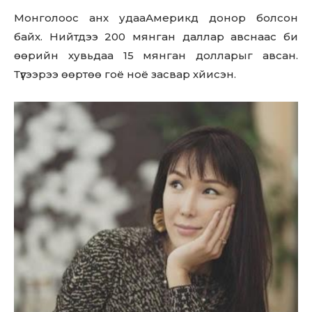
Монголоос анх удааАмерикд донор болсон
байх. Нийтдээ 200 мянган даллар авснаас би
өөрийн хувьдаа 15 мянган долларыг авсан.
Түүгээрээ өөртөө гоё ноё засвар хйисэн.