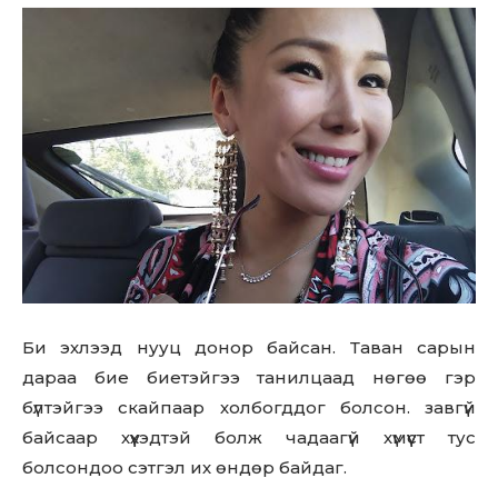
Би эхлээд нууц донор байсан. Таван сарын
дараа бие биетэйгээ танилцаад нөгөө гэр
бүлтэйгээ скайпаар холбогддог болсон. завгүй
байсаар хүүхэдтэй болж чадаагүй хүмүүст тус
болсондоо сэтгэл их өндөр байдаг.