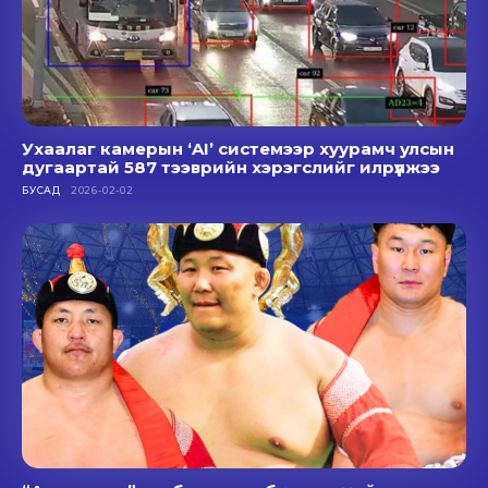
Ухаалаг камерын ‘AI’ системээр хуурамч улсын
дугаартай 587 тээврийн хэрэгслийг илрүүлжээ
БУСАД
2026-02-02