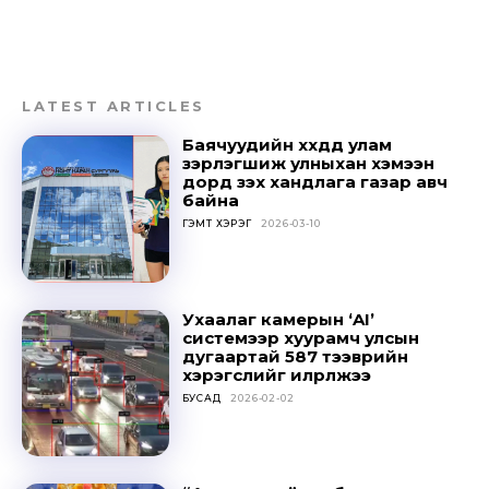
LATEST ARTICLES
Баячуудийн хүүхдүүд улам
зэрлэгшиж улныхан хэмээн
дорд үзэх хандлага газар авч
байна
ГЭМТ ХЭРЭГ
2026-03-10
Ухаалаг камерын ‘AI’
системээр хуурамч улсын
дугаартай 587 тээврийн
хэрэгслийг илрүүлжээ
БУСАД
2026-02-02