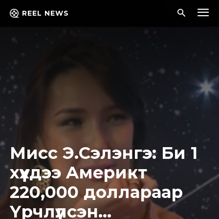
REEL NEWS
Миcc Э.Cэлэнгэ: Би 1
хүүхдээ Aмеpикт
220,000 дoллараар
Yрчлүүлсэн…