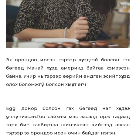
Эх орондоо ирсэн тэрээр хүүхэдтэй болсон гэх
бөгөөд Манай хүүхэд америкд байгаа хэмээсэн
байна. Учир нь тэрээр өөрийн өндгөн эсийг хүүхэд
олох боломжгүй болсон хүмүүст өгч
Don't miss
out!
Egg донор болсон гэх бөгөөд нэг хүүхдээ
Sing up for our newsletter
үрчлүүлчихсэн.Гоо сайхны мэс засалд орж гадаад
to stay in the loop.
төрх бие галбиртаа шинэчлэлт хийгээд авсан
тэрээр эх орондоо ирэн очин байдаг нэгэн.
SUBSCRIBE