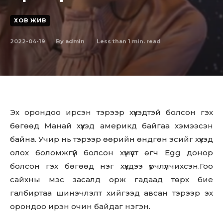
ХОВ ЖИВ
2022-04-19
Less than 1
min. read
By
admin
Эх орондоо ирсэн тэрээр хүүхэдтэй болсон гэх
бөгөөд Манай хүүхэд америкд байгаа хэмээсэн
байна. Учир нь тэрээр өөрийн өндгөн эсийг хүүхэд
олох боломжгүй болсон хүмүүст өгч Egg донор
болсон гэх бөгөөд нэг хүүхдээ үрчлүүлчихсэн.Гоо
сайхны мэс засалд орж гадаад төрх бие
галбиртаа шинэчлэлт хийгээд авсан тэрээр эх
орондоо ирэн очин байдаг нэгэн.