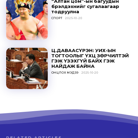
“Алтан цом”-ын багуудын
бүрэлдэхүүнийг сугалаагаар
тодруулна
СПОРТ
2025-10-20
Ц.ДАВААСҮРЭН: УИХ-ЫН
ТОГТООЛЫГ ҮХЦ ЗӨРЧИЛТЭЙ
ГЭЖ ҮЗЭХГҮЙ БАЙХ ГЭЖ
НАЙДАЖ БАЙНА
ОНЦЛОХ МЭДЭЭ
2025-10-20
RELATED ARTICLES