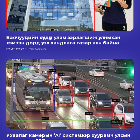
Баячуудийн хүүхдүүд улам зэрлэгшиж улныхан
хэмээн дорд үзэх хандлага газар авч байна
ГЭМТ ХЭРЭГ
2026-03-10
Ухаалаг камерын ‘AI’ системээр хуурамч улсын