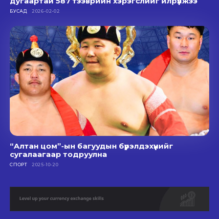
дугаартай 587 тээврийн хэрэгслийг илрүүлжээ
БУСАД
2026-02-02
“Алтан цом”-ын багуудын бүрэлдэхүүнийг
сугалаагаар тодруулна
СПОРТ
2025-10-20