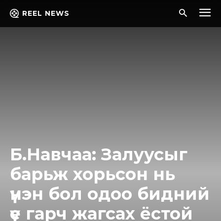
REEL NEWS
Б.Навчаа: Залуусыг
барьж хорьсон нь
үнэн бол одоо бидний
үе гарч жагсах ёстой