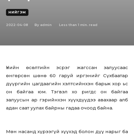
НИЙГЭМ
2022-04-08
Less than 1
min. read
By
admin
Үнийн өсөлтийн эсрэг жагссан залуусаас
өнгөрсөн шөнө 60 гаруй иргэнийг Сүхбаатар
дүүргийн цагдаагийн хэлтсийнхэн барьж хор ьс
он байгаа юм. Тэгвэл хо ригдс он байгаа
залуусын ар гэрийнхэн хүүхдүүдээ авахаар алб
адан саат уулах байрны гадаа очоод байна.
Мөн насанд хүрээгүй хүүхэд болон дүү нарыг ба