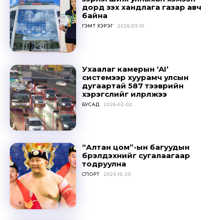
дорд үзэх хандлага газар авч
байна
ГЭМТ ХЭРЭГ
2026-03-10
Ухаалаг камерын ‘AI’
системээр хуурамч улсын
дугаартай 587 тээврийн
хэрэгслийг илрүүлжээ
Don't miss
БУСАД
2026-02-02
out!
Sing up for our newsletter
“Алтан цом”-ын багуудын
to stay in the loop.
бүрэлдэхүүнийг сугалаагаар
тодруулна
СПОРТ
2025-10-20
SUBSCRIBE