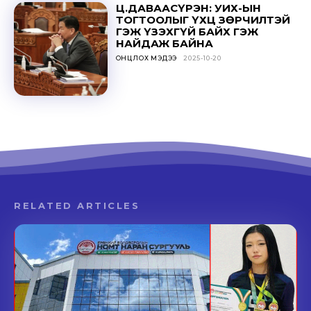
Ц.ДАВААСҮРЭН: УИХ-ЫН
ТОГТООЛЫГ ҮХЦ ЗӨРЧИЛТЭЙ
ГЭЖ ҮЗЭХГҮЙ БАЙХ ГЭЖ
НАЙДАЖ БАЙНА
ОНЦЛОХ МЭДЭЭ
2025-10-20
RELATED ARTICLES