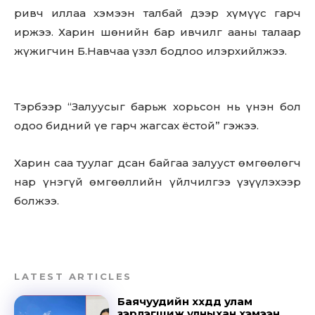
ривч иллаа хэмээн талбай дээр хүмүүс гарч
иржээ. Харин шөнийн бар ивчилг ааны талаар
жүжигчин Б.Навчаа үзэл бодлоо илэрхийлжээ.
Тэрбээр “Залуусыг барьж хорьсон нь үнэн бол
одоо бидний үе гарч жагсах ёстой” гэжээ.
Харин саа туулаг дсан байгаа залууст өмгөөлөгч
нар үнэгүй өмгөөллийн үйлчилгээ үзүүлэхээр
болжээ.
LATEST ARTICLES
Баячуудийн хүүхдүүд улам
зэрлэгшиж улныхан хэмээн