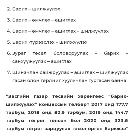
Барих – шилжүүлэх
Барих – өмчлөх – ашиглах
Барих – өмчлөх – ашиглах – шилжүүлэх
Барих -түрээслэх – шилжүүлэх
Зураг төсөл боловсруулах – барих –
санхүүжүүлэх – ашиглах
Шинэчлэн сайжруулах – ашиглах – шилжүүлэх
гэсэн олон төрлийг хуульчлан тусгасан байна
“Засгийн газар төсвийн хөрөнгөөс “барих-
шилжүүлэх” концессын төлбөрт 2017 онд 177.7
тэрбум, 2018 онд 82.9 тэрбум, 2019 онд 144.7
тэрбум төгрөг төлсөн бол 2020 онд 323.6
тэрбум төгрөг зарцуулах төсөл өргөн барьжээ
”