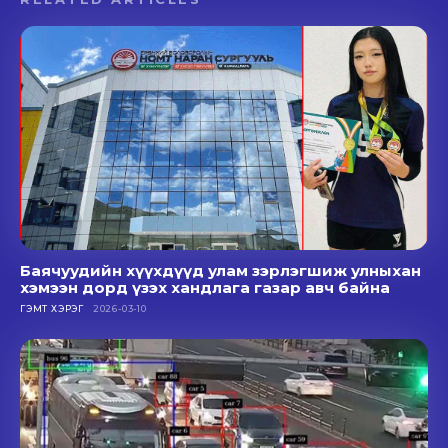
Баячуудийн хүүхдүүд улам зэрлэгшиж улныхан
хэмээн дорд үзэх хандлага газар авч байна
ГЭМТ ХЭРЭГ
2026-03-10