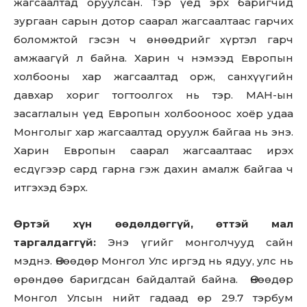
жагсаалтад оруулсан. Тэр үед эрх баригчид
зургаан сарын дотор саарал жагсаалтаас гарчих
боломжтой гэсэн ч өнөөдрийг хүртэл гарч
амжаагүй л байна. Харин ч нэмээд Европын
холбооны хар жагсаалтад орж, санхүүгийн
давхар хориг тогтоолгох нь тэр. МАН-ын
засаглалын үед Европын холбооноос хоёр удаа
Монголыг хар жагсаалтад оруулж байгаа нь энэ.
Харин Европын саарал жагсаалтаас ирэх
есдүгээр сард гарна гэж дахин амалж байгаа ч
итгэхэд бэрх.
Өртэй хүн өөдөлдөггүй, өттэй мал
таргалдаггүй:
Энэ үгийг монголчууд сайн
мэднэ. Өнөөдөр Монгол Улс иргэд нь ядуу, улс нь
өрөндөө баригдсан байдалтай байна. Өнөөдөр
Монгол Улсын нийт гадаад өр 29.7 тэрбум