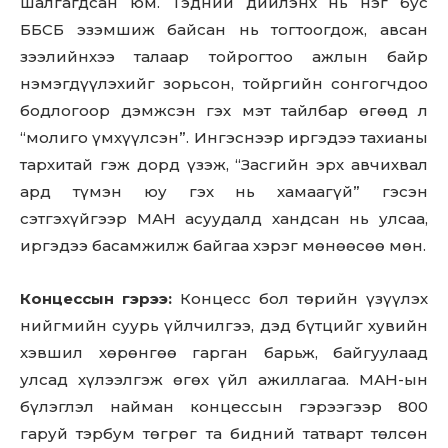
шалгагдсан юм. Тэдний дийлэнх нь нэг бус
ББСБ эзэмшиж байсан нь тогтоогдож, авсан
зээлийнхээ талаар тойрогтоо ажлын байр
нэмэгдүүлэхийг зорьсон, тойргийн сонгогчдоо
бодлогоор дэмжсэн гэх мэт тайлбар өгөөд л
“молиго үмхүүлсэн”. Ингэснээр иргэдээ тахианы
тархитай гэж дорд үзэж, “Засгийн эрх авчихвал
ард түмэн юу гэх нь хамаагүй” гэсэн
сэтгэхүйгээр МАН асуудалд хандсан нь улсаа,
иргэдээ басамжилж байгаа хэрэг мөнөөсөө мөн.
Концессын гэрээ:
Концесс бол төрийн үзүүлэх
нийгмийн суурь үйлчилгээ, дэд бүтцийг хувийн
хэвшил хөрөнгөө гарган барьж, байгуулаад
улсад хүлээлгэж өгөх үйл ажиллагаа. МАН-ын
бүлэглэл найман концессын гэрээгээр 800
гаруй тэрбум төгрөг та бидний татварт төлсөн