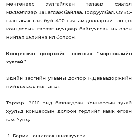
мөнгөнөөс хулгайлсан талаар хэвлэл
мэдээллээр цацагдаж байлаа. Тодруулбал, ОУВС-
гаас авах гэж буй 400 сая ам.доллартай тэнцэх
концессын гэрээг нууцаар байгуулсан нь олон
нийтэд хэдийнэ ил болсон.
Концессын цоорхойг ашиглах “мэргэжлийн
хулгай”
Эдийн засгийн ухааны доктор Р.Даваадоржийн
нийтлэлээс иш татъя.
Тэрээр “2010 онд батлагдсан Концессын тухай
хуульд концессын долоон төрлийг зааж өгсөн
юм. Үүнд:
Барих – ашиглах-шилжүүлэх