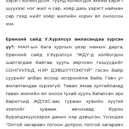
хэрэгт холбогдсон. Түүнд холбогдох эхний хэрэгт
шүүхээс нэг жил 4 сар, хоёр дахь хэрэгт найман
сар гээд нийт хоёр жилийн хорих ял оноосон
юм.
Ерөнхий сайд У.Хүрэлсүх амласандаа хүрсэн
үү?:
МАН-ын бага хурлын үеэр намын дарга,
Ерөнхий сайд У.Хүрэлсүх “ЖДҮ-д холбогдон
шалгагдаж байгаа, хууль зөрчсөн гишүүдийг
СОНГУУЛЬД НЭР ДЭВШҮҮЛЭХГҮЙ” гэсэн байр
суурийг албан ёсоор илэрхийлж байв. Гэвч уг
амлалтандаа хүрээгүй. Таван ямаа хулгайлахад
таван жилийн ял оноох тухай хууль баталсан эрх
баригчид ЖДҮХС-аас гурван хувийн хүүтэй
зээлийг хувааж авчихаад бүрэн
бүрэлдэхүүнээрээ дахин нэр дэвшсэн. Үнэндээ
“Олгой хагаравч тогоон дотроо, толгой хагаравч