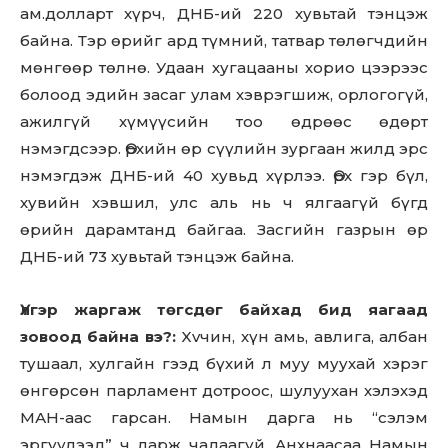
ам.долларт хүрч, ДНБ-ий 220 хувьтай тэнцэж
байна. Тэр өрийг ард түмний, татвар төлөгчдийн
мөнгөөр төлнө. Удаан хугацааны хорио цээрээс
болоод эдийн засаг улам хэврэгшиж, орлогогүй,
ажилгүй хүмүүсийн тоо өдрөөс өдөрт
нэмэгдсээр. Өрхийн өр сүүлийн зургаан жилд эрс
нэмэгдэж ДНБ-ий 40 хувьд хүрлээ. Өрх гэр бүл,
хувийн хэвшил, улс аль нь ч ялгаагүй бүгд
өрийн дарамтанд байгаа. Засгийн газрын өр
ДНБ-ий 73 хувьтай тэнцэж байна.
Үлгэр жаргаж төгсдөг байхад бид яагаад
зовоод байна вэ?:
Xvчин, хүн амь, авлига, албан
тушаал, хулгайн гээд бүхий л муу муухай хэрэг
өнгөрсөн парламент дотроос, шулуухан хэлэхэд
МАН-аас гарсан. Намын дарга нь “сэлэм
эргүүлээд” ч дарж чадаагүй. Анхнаасаа Намын