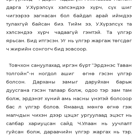
дарга У.Хүрэлсүх хэлсэндээ хүрч, сүх шиг
чигээрээ загнасан бол байдал арай иймдээ
тулахгүй байсан биз. Тийм ээ, У.Хүрэлсүх та
хэлсэндээ хүрч чадаагүй гэмтэй. Та үлгэр
ярьсан. Бид итгэсэн. Уг нь үлгэр жаргаж төгсдөг
ч жирийн сонгогч бид зовсоор.
Товчхон сануулахад, иргэн бүрт “Эрдэнэс Таван
толгойн”-н ногдол ашиг өгнө гэсэн үлгэр
болсон. Дарханы замыг даруйхан барьж
дуусгана гэсэн талаар болж, одоо тэр зам там
болж, эрдэнэт хүний амь насны үнэтэй болсоор
бас л үлгэр болов. Ямаанд мөнгө өгнө гэж
малчдын чихэн дээр цэцэг ургуулаад эцэст нь
салбар хариуцсан сайд Ч.Улаан нь уучлалт
гуйсан болж, дараачийн үлгэр жаргах нь тэр.