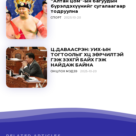
“Алтан цом”-ын багуудын
бүрэлдэхүүнийг сугалаагаар
тодруулна
СПОРТ
2025-10-20
Ц.ДАВААСҮРЭН: УИХ-ЫН
ТОГТООЛЫГ ҮХЦ ЗӨРЧИЛТЭЙ
ГЭЖ ҮЗЭХГҮЙ БАЙХ ГЭЖ
НАЙДАЖ БАЙНА
ОНЦЛОХ МЭДЭЭ
2025-10-20
RELATED ARTICLES