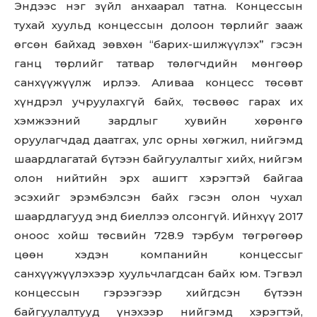
Эндээс нэг зүйл анхаарал татна. Концессын
тухай хуульд концессын долоон төрлийг зааж
өгсөн байхад зөвхөн “барих-шилжүүлэх” гэсэн
ганц төрлийг татвар төлөгчдийн мөнгөөр
санхүүжүүлж ирлээ. Аливаа концесс төсөвт
хүндрэл учруулахгүй байх, төсвөөс гарах их
хэмжээний зардлыг хувийн хөрөнгө
оруулагчдад даатгах, улс орны хөгжил, нийгэмд
шаардлагатай бүтээн байгуулалтыг хийх, нийгэм
олон нийтийн эрх ашигт хэрэгтэй байгаа
эсэхийг эрэмбэлсэн байх гэсэн олон чухал
шаардлагууд энд биеллээ олсонгүй. Ийнхүү 2017
оноос хойш төсвийн 728.9 тэрбум төгрөгөөр
цөөн хэдэн компанийн концессыг
санхүүжүүлэхээр хуульчлагдсан байх юм. Тэгвэл
концессын гэрээгээр хийгдсэн бүтээн
байгуулалтууд үнэхээр нийгэмд хэрэгтэй,