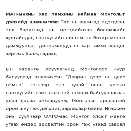
МАН-ынхны хар тамхины наймаа Монголыг
дэлхийд шившиглэв:
Төр нь авлигад идэгдсэн,
эрх баригчид нь иргэдийнхээ боломжийг
хулгайлдаг, санхүүгийн систем нь бохир мөнгө
дамжуулдаг, дипломатууд нь хар тамхи зөөдөг
зэргээс болж, гадаад
ын хөрөнгө оруулагчид Монголоос нүүр
буруулаад эхэлчихсэн. “Даарин дээр нь давс
нэмнэ” гэгчээр энэ тухай олон улсын
санхүүгийн гэмт хэрэгтэй тэмцэх байгууллагаас
удаа дараа анхааруулж, Монголыг эрсдэлтэй
орон шүү гэж дэлхийд зарласаар байна. Өнгөрсөн
оны сүүлчээр ФАТФ-аас Монгол Улсыг мөнгө
угаах өндөр эрсдэлтэй орон гэж үзээд саарал