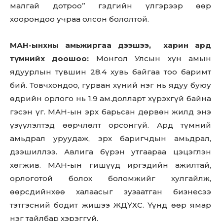
малгай дотроо” гэдгийн үлгэрээр өөр
хоорондоо учраа олсон бололтой.
МАН-ынхны амьжиргаа дээшээ, харин ард
түмнийх доошоо:
Монгол Улсын хүн амын
ядуурлын түвшин 28.4 хувь байгаа тоо баримт
бий. Товчхондоо, гурван хүний нэг нь ядуу буюу
өдрийн орлого нь 1.9 ам.долларт хүрэхгүй байна
гэсэн үг. МАН-ын эрх барьсан дөрвөн жилд энэ
үзүүлэлтэд өөрчлөлт орсонгүй. Ард түмний
амьдрал уруудаж, эрх баригчдын амьдрал,
Don't miss
дээшиллээ. Авлига бүрэн утгаараа цэцэглэн
out!
хөгжив. МАН-ын гишүүд иргэдийн ажилтай,
орлоготой болох боломжийг хулгайлж,
Sing up for our newsletter
to stay in the loop.
өөрсдийнхөө халаасыг зузаатган бизнесээ
тэтгэсний бодит жишээ ЖДҮХС. Үүнд өөр ямар
нэг тайлбар хэрэггүй.
SUBSCRIBE