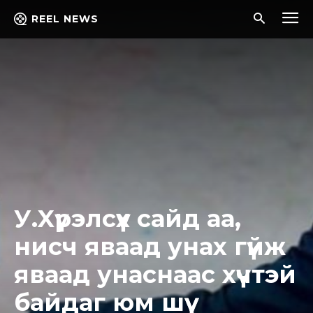
REEL NEWS
У.Xүрэлсүх сайд аа,
нисч яваад унах гүйж
яваад унаснаас хүчтэй
байдаг юм шүү