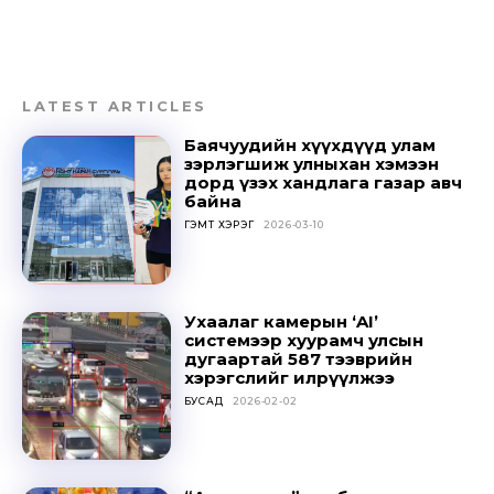
LATEST ARTICLES
Баячуудийн хүүхдүүд улам
зэрлэгшиж улныхан хэмээн
дорд үзэх хандлага газар авч
байна
ГЭМТ ХЭРЭГ
2026-03-10
Ухаалаг камерын ‘AI’
системээр хуурамч улсын
дугаартай 587 тээврийн
хэрэгслийг илрүүлжээ
БУСАД
2026-02-02