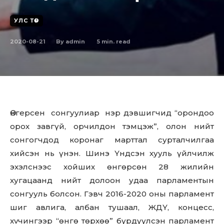
УЛС ТӨР
2020-08-21
5
min. read
By
admin
Өнгeрсeн сонгуулиар нэр дэвшигчид “орондоо
орох завгүй, орчилдон тэмцэж”, олон нийт
сонгогчдод коронаг марттал сурталчилгаа
хийсэн нь үнэн. Шинэ Үндсэн хууль үйлчилж
эхэлснээс хойших өнгөрсөн 28 жилийн
хугацаанд нийт долоон удаа парламентын
сонгууль болсон. Гэвч 2016-2020 оны парламент
шиг авлига, албан тушаал, ЖДҮ, концесс,
xvчингээр “өнгө төрхөө” бүрдүүлсэн парламент