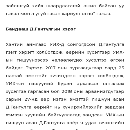
зайлшгүй хийх шаардлагатай ажил байсан уу
гэвэл мөн л үгүй гэсэн хариулт өгнө” гэжээ.
Бандааш Д.Гантулгын хэрэг
Хэнтий аймгаас УИХ-д сонгогдсон Д.Гантулга
гэмт хэрэгт холбогдож, өөрийн хүсэлтээр УИХ-
ын гишүүнээсээ чөлөөлөгдөх хүсэлтээ өгсөн
байдаг. Тэрээр 2017 оны зургаадугаар сард 25
настай эмэгтэйг хvчиндсэн хэрэгт холбогдож,
УИХ-ын гишүүний бүрэн эрхээсээ татгалзах
хүсэлтээ гаргасан бол 2018 оны арваннэгдүгээр
сарын 27-нд өөр нэгэн эмэгтэй гишүүн асан
Д.Гантулга өөрийг нь хүчирхийлэхийг завдсан
хэмээн хуулийн байгууллагад хандсан. УИХ-ын
гишүүн асан Д.Гантулга хоёр ч удаа хvчингийн