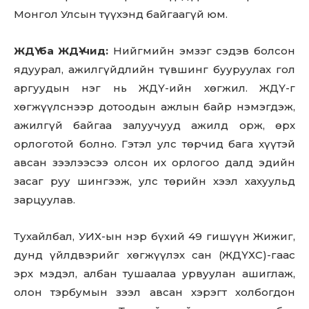
Монгол Улсын түүхэнд байгаагүй юм.
ЖДҮ ба ЖДҮ-чид:
Нийгмийн эмзэг сэдэв болсон
ядуурал, ажилгүйдлийн түвшинг бууруулах гол
аргуудын нэг нь ЖДҮ-ийн хөгжил. ЖДҮ-г
хөгжүүлснээр дотоодын ажлын байр нэмэгдэж,
ажилгүй байгаа залуучууд ажилд орж, өрх
орлоготой болно. Гэтэл улс төрчид бага хүүтэй
авсан зээлээсээ олсон их орлогоо далд эдийн
засаг руу шингээж, улс төрийн хээл хахуульд
зарцуулав.
Тухайлбал, УИХ-ын нэр бүхий 49 гишүүн Жижиг,
дунд үйлдвэрийг хөгжүүлэх сан (ЖДҮХС)-гаас
эрх мэдэл, албан тушаалаа урвуулан ашиглаж,
олон тэрбумын зээл авсан хэрэгт холбогдон