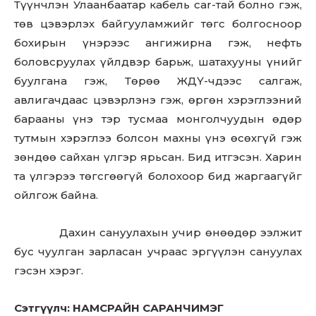
Түүнчлэн Улаанбаатар кабель car-тай болно гэж,
төв цэвэрлэх байгууламжийг төгс болгосноор
бохирын үнэрээс ангижирна гэж, нефть
боловсруулах үйлдвэр барьж, шатахууны үнийг
буулгана гэж, Төрөө ЖДҮ-чдээс салгаж,
авлигачдаас цэвэрлэнэ гэж, өргөн хэрэглээний
барааны үнэ тэр тусмаа монголчуудын өдөр
тутмын хэрэглээ болсон махны үнэ өсөхгүй гэж
зөндөө сайхан үлгэр ярьсан. Бид итгэсэн. Харин
та үлгэрээ төгсгөөгүй болохоор бид жаргаагүйг
ойлгож байна.
Дахин сануулахын учир өнөөдөр ээлжит
бус чуулган зарласан учраас эргүүлэн сануулах
гэсэн хэрэг.
Сэтгүүлч: НАМСРАЙН САРАНЧИМЭГ