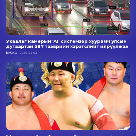
Ухаалаг камерын ‘AI’ системээр хуурамч улсын
дугаартай 587 тээврийн хэрэгслийг илрүүлжээ
БУСАД
2026-02-02