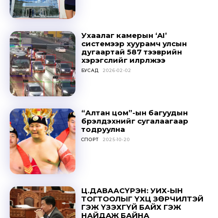
Sing up for our newsletter
to stay in the loop.
Ухаалаг камерын ‘AI’
системээр хуурамч улсын
дугаартай 587 тээврийн
SUBSCRIBE
хэрэгслийг илрүүлжээ
БУСАД
2026-02-02
“Алтан цом”-ын багуудын
бүрэлдэхүүнийг сугалаагаар
тодруулна
СПОРТ
2025-10-20
Ц.ДАВААСҮРЭН: УИХ-ЫН
ТОГТООЛЫГ ҮХЦ ЗӨРЧИЛТЭЙ
ГЭЖ ҮЗЭХГҮЙ БАЙХ ГЭЖ
НАЙДАЖ БАЙНА