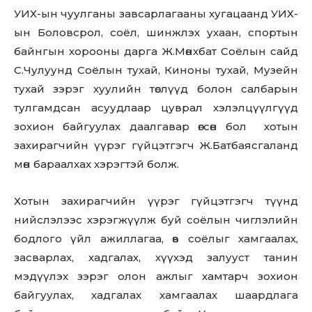
УИХ-ын чуулганы завсарлагааны хугацаанд УИХ-
ын Боловсрол, соёл, шинжлэх ухаан, спортын
байнгын хорооны дарга Ж.Мөнхбат Соёлын сайд
С.Чулуунд Соёлын тухай, Киноны тухай, Музейн
тухай зэрэг хуулийн төслүүд болон салбарын
тулгамдсан асуудлаар цуврал хэлэлцүүлгүүд
зохион байгуулах даалгавар өгсөн бол хотын
захирагчийн үүрэг гүйцэтгэгч Ж.Батбаясгаланд
мөн бараалхах хэрэгтэй болж.
Хотын захирагчийн үүрэг гүйцэтгэгч түүнд
нийслэлээс хэрэгжүүлж буй соёлын чиглэлийн
бодлого үйл ажиллагаа, өв соёлыг хамгаалах,
засварлах, хадгалах, хүүхэд залууст танин
мэдүүлэх зэрэг олон ажлыг хамтарч зохион
байгуулах, хадгалах хамгаалах шаардлага