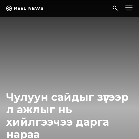
REEL NEWS
Чулуун сайдыг зүгээр
л ажлыг нь
хийлгээчээ дарга
нараа