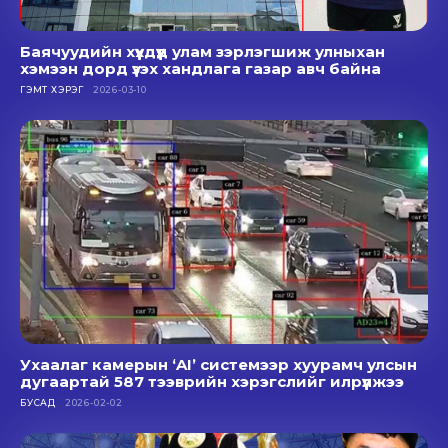
Баячуудийн хүүхдүүд улам зэрлэгшиж улныхан
хэмээн дорд үзэх хандлага газар авч байна
ГЭМТ ХЭРЭГ
2026-03-10
Ухаалаг камерын ‘AI’ системээр хуурамч улсын
дугаартай 587 тээврийн хэрэгслийг илрүүлжээ
БУСАД
2026-02-02