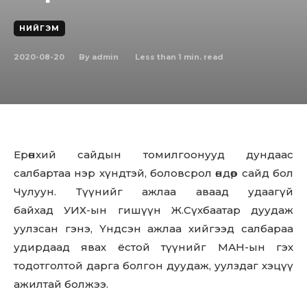
НИЙГЭМ
2020-08-20
Less than 1
min. read
By
admin
Ерөнхий сайдын томилгоонууд дундаас
салбартаа нэр хүндтэй, боловсрол өндөр сайд бол
Чулуун. Түүнийг ажлаа аваад удаагүй
байхад УИХ-ын гишүүн Ж.Сүхбаатар дуудаж
уулзсан гэнэ, Үндсэн ажлаа хийгээд салбараа
удирдаад явах ёстой түүнийг МАН-ын гэх
тодотголтой дарга болгон дуудаж, уулздаг хэцүү
ажилтай болжээ.