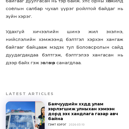
байгааг дуулгасан нь тэр байж. Улс орны хөгжилд
соёлын салбар чухал үүрэг ройлтой байдаг нь
зүйн хэрэг.
Удахгүй хичээлийн шинэ жил эхэлнэ,
нийслэлийн хэмжээнд бэлтгэл хэрхэн хангаж
байгааг байцааж мэдэх тул Боловсролын сайд
дуудагдахдаа бэлтгэж, бэлтгэлээ хангасан нь
дээр байх гэж зөвлөмөөр санагдлаа.
LATEST ARTICLES
Баячуудийн хүүхдүүд улам
зэрлэгшиж улныхан хэмээн
дорд үзэх хандлага газар авч
Don't miss
байна
out!
ГЭМТ ХЭРЭГ
2026-03-10