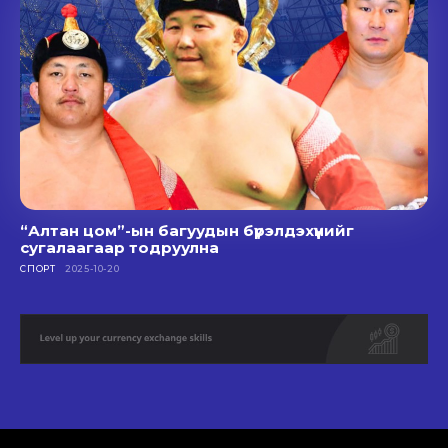
“Алтан цом”-ын багуудын бүрэлдэхүүнийг
сугалаагаар тодруулна
СПОРТ
2025-10-20