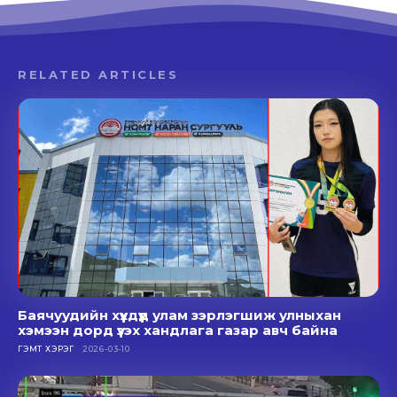
RELATED ARTICLES
Баячуудийн хүүхдүүд улам зэрлэгшиж улныхан
хэмээн дорд үзэх хандлага газар авч байна
ГЭМТ ХЭРЭГ
2026-03-10