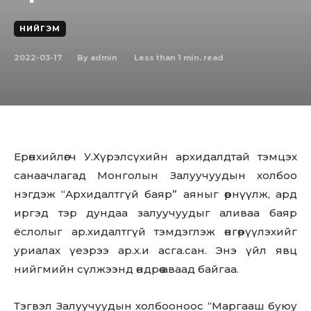
НИЙГЭМ
2022-03-17
Less than 1
min. read
By
admin
Ерөнхийлөгч У.Хүрэлсүхийн архидалдтай тэмцэх
санаачлагад Монголын Залуучуудын холбоо
нэгдэж “Архидалтгүй баяр” аяныг өрнүүлж, ард
иргэд тэр дундаа залуучуудыг аливаа баяр
ёслолыг ар.хидалтгүй тэмдэглэж өнгөрүүлэхийг
уриалах үеэрээ ар.х.и асга.сан. Энэ үйл явц
нийгмийн сүлжээнд өндрөө аваад байгаа.
Тэгвэл Залуучуудын холбооноос “Маргааш буюу