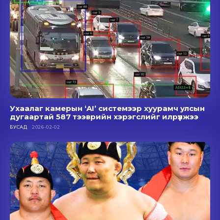
Ухаалаг камерын ‘AI’ системээр хуурамч улсын
дугаартай 587 тээврийн хэрэгслийг илрүүлжээ
БУСАД
2026-02-02