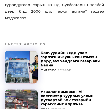
гуравдугаар сарын 18 нд Сүхбаатарын талбай
дээр бид 2000 шил архи асгана” гэдгээ
мэдэгдлээ.
LATEST ARTICLES
Баячуудийн хүүхдүүд улам
зэрлэгшиж улныхан хэмээн
дорд үзэх хандлага газар авч
байна
ГЭМТ ХЭРЭГ
2026-03-10
Ухаалаг камерын ‘AI’
системээр хуурамч улсын
дугаартай 587 тээврийн
хэрэгслийг илрүүлжээ