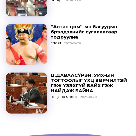
БУСАД
2026-02-02
“Алтан цом”-ын багуудын
Don't miss
бүрэлдэхүүнийг сугалаагаар
тодруулна
out!
СПОРТ
2025-10-20
Sing up for our newsletter
to stay in the loop.
Ц.ДАВААСҮРЭН: УИХ-ЫН
ТОГТООЛЫГ ҮХЦ ЗӨРЧИЛТЭЙ
SUBSCRIBE
ГЭЖ ҮЗЭХГҮЙ БАЙХ ГЭЖ
НАЙДАЖ БАЙНА
ОНЦЛОХ МЭДЭЭ
2025-10-20