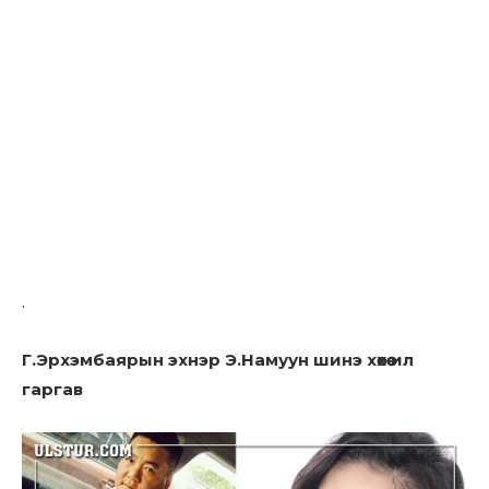
.
Г.Эрхэмбаярын эхнэр Э.Намуун шинэ xөxөө ил
гаргав