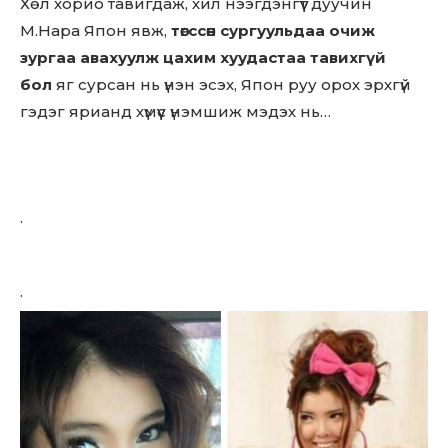
Хөл хорио тавигдаж, хил нээгдэнгүүт дуучин
М.Нара Япон явж,
төгссөн сургуульдаа очиж
зургаа авахуулж цахим хуудастаа тавихгүй
бол
яг сурсан нь үнэн эсэх, Япон руу орох эрхгүй
гэдэг ярианд хүмүүс үнэмшиж мэдэх нь…
.
.