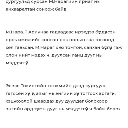
сургуульд сурсан М.Нарагийн яриаг нь
анхааралтай сонсож байв.
М.Нара, Т.Ариунаа гадаадаас ирэхдээ бүрдүүлсэн
epos имижийг сонгон рок попын гал тогоонд
хөл тавьсан. М.Нараг x ex томтой, сайхан бүсгүй гэж
олон нийт мэдэх ч, дуулсан ганц дууг нь
мэддэггүй.
Эсвэл Токиогийн хөгжмийн дээд сургууль
төгссөн хүн үг, аяыг нь энгийн хүн тогтоох аргагүй,
хэцүү, хоолой шаардах дуу дуулдаг болохоор
энгийн ард түмэн дууг нь мэддэггүй ч байж болох.