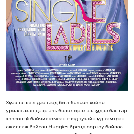
Хүүеээ тэгье л дээ гээд би л болсон хойно
уриалгахан дээр аль болох ирэх ээжүүддээ бас гар
хоосонгүй байчих юмсан гээд тухайн үед хамтран
ажиллаж байсан Huggies бренд өөр юу байлаа