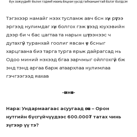
Тэгэхээр намайг нээх тусламж авч бсн хүн рүүгээ
эргээд нулимдаг хүн болгох гэж үзээд юухэвийн
дээр би ч бас цагтаа та нарын шүтээнээс ч
дутахгүй туранхай гоолиг явсан үе бсныг
харцгаана биз тарга турга ярьж дайрагсад нь
Одоо миний нэхээд бгаа зарчмыг ойлгохгүй бж
энд тэнд аргаа барж атаархлаа нулимлаа
гэчгээгээд яахав
-өмнөх-
Нара: Ундармаагаас асуугаад өгөөч – Орон
нутгийн бүсгүйчүүдээс 600.000₮ татах чинь
зүгээр үү тэ?