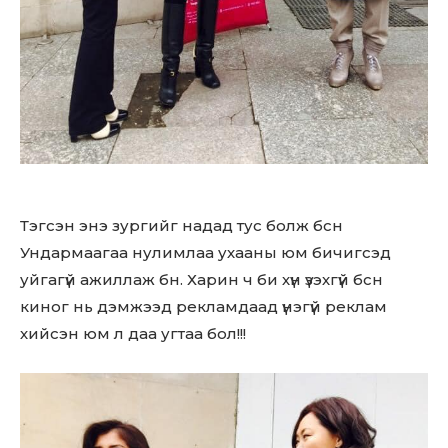
Тэгсэн энэ зургийг надад тус болж бсн
Ундармаагаа нулимлаа ухааны юм бичигсэд
уйгагүй ажиллаж бн. Харин ч би хүн үзэхгүй бсн
киног нь дэмжээд рекламдаад үнэгүй реклам
хийсэн юм л даа угтаа бол!!!