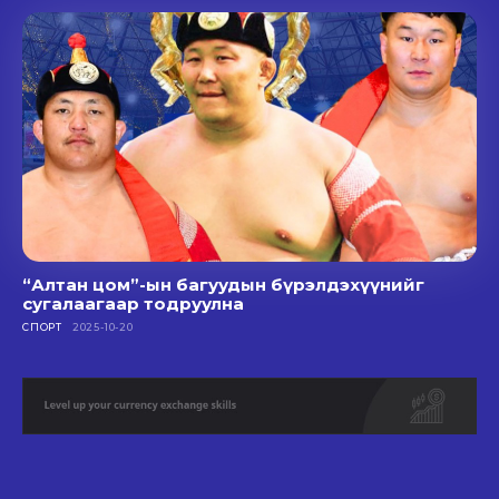
“Алтан цом”-ын багуудын бүрэлдэхүүнийг
сугалаагаар тодруулна
СПОРТ
2025-10-20