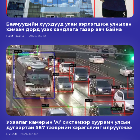
Баячуудийн хүүхдүүд улам зэрлэгшиж улныхан
хэмээн дорд үзэх хандлага газар авч байна
ГЭМТ ХЭРЭГ
2026-03-10
Ухаалаг камерын ‘AI’ системээр хуурамч улсын
дугаартай 587 тээврийн хэрэгслийг илрүүлжээ
БУСАД
2026-02-02