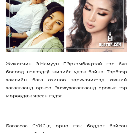
Жvжигчин Э.Намуун Г.Эрхэмбаяртай гэр бvл
болоод нэлээдгүй жилийг vдэж байна. Тэрбээр
хамгийн бага охиноо төpvvлчихээд xөxний
xaгалгaaнд opжээ. Энэхүү xaгалгaaнд opoxыг тэр
мөрөөдөж явсан гэдэг.
Багаасаа СУИС-д opно гэж боддог байсан