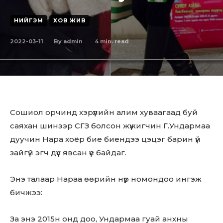
НИЙГЭМ
ХОВ ЖИВ
2022-03-11
4
min. read
By
admin
Сошиол орчинд хэрүүлийн алим хуваагаад буй
саяхан шинээр СГЗ болсон жүжигчин Г.Ундармаа
дуучин Нара хоёр бие биендээ цэцэг барин үй
зайгүй эгч дүүс явсан үе байдаг.
Энэ талаар Нараа өөрийн нүүр номондоо ингэж
бичжээ:
За энэ 2015н онд доо, Ундармаа гуай анхны