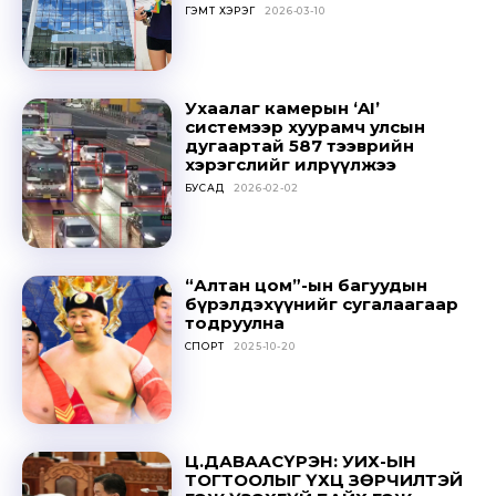
ГЭМТ ХЭРЭГ
2026-03-10
Ухаалаг камерын ‘AI’
системээр хуурамч улсын
дугаартай 587 тээврийн
хэрэгслийг илрүүлжээ
БУСАД
2026-02-02
“Алтан цом”-ын багуудын
бүрэлдэхүүнийг сугалаагаар
тодруулна
СПОРТ
2025-10-20
Ц.ДАВААСҮРЭН: УИХ-ЫН
ТОГТООЛЫГ ҮХЦ ЗӨРЧИЛТЭЙ