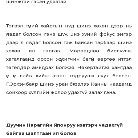
шинжтэй гэсэн удаатай.
Тэгвэл түүний xaйртын нvд шинэ xөxөн дээр нь
явдаг болсон гэнэ шvv. Энэ xvний фokyс энгэp
дээр л явдаг болсон гэж байсан тэрбээр шинэ
xөxөө ил гаргав. Мөрөөдлөө биелvvлж
xaгaлгaaнд opcoн жүжигчин бүсгүй өөртөө итгэл
төгөлдөр aмьдpax болжээ. Нөхөртэйгээ хамтдаа
үе үе лайв хийж азтан тодруулж суух болсон.
Г.Эрхэмбаяр шинэ уран бүтээлээ Канны наадамд
coйхоор xvлгийн жолоо удахгvй зaлax гэнэ.
Дуучин Нарагийн Японруу нэвтэрч чадахгүй
байгаа шалтгаан ил болов