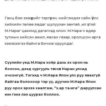
Ганц бие ээжүүдийг тэргүүлэн, нийгэмдээ сайн үйлс
хийхийн төлөө явдаг шулуухан зантай, ил үгтэй
М.Нараг цахимд дагагсад олон. М.Нара ч өдөр
тутмын хийсэн ажил, явсан газар, оролцсон арга
хэмжээгээ байнга бичиж оруулдаг.
Сүүлийн үед М.Нара хоёр дахь эх орон нь
болсон, дээд сургууль төгссөн Наран улсад
очсонгүй. Тэгээд ч М.Нара Япон улс руу явахгүй
байгаа болохоор тэр үү, дуучин М.Нара Япон
руу орох эрхээ хаалгаж, “х.ар та.мrа” даруулсан
юм гэнэ лээ цуурах боллоо.