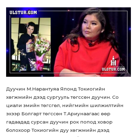
Дуучин М.Нарантуяа Японд Токиогийн
хөгжмийн дээд сургууль төгссөн дуучин. Со
циали змийн төгсгөл, нийгмийн шилжилтийн
эхээр Болгарт төгссөн Т.Ариунаагаас өөр
гадаадад сурсан дуучин рок попод ховор
болохоор Токиогийн дуу хөгжмийн дээд