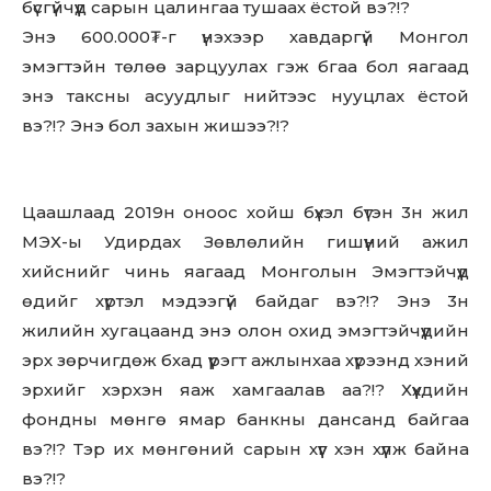
бүсгүйчүүд сарын цалингаа тушаах ёстой вэ?!?
Энэ 600.000₮-г үнэхээр хавдаргүй Монгол
эмэгтэйн төлөө зарцуулах гэж бгаа бол яагаад
энэ таксны асуудлыг нийтээс нууцлах ёстой
вэ?!? Энэ бол захын жишээ?!?
Цаашлаад 2019н оноос хойш бүхэл бүтэн 3н жил
МЭХ-ы Удирдах Зөвлөлийн гишүүний ажил
хийснийг чинь яагаад Монголын Эмэгтэйчүүд
өдийг хүртэл мэдээгүй байдаг вэ?!? Энэ 3н
жилийн хугацаанд энэ олон охид эмэгтэйчүүдийн
эрх зөрчигдөж бхад үүрэгт ажлынхаа хүрээнд хэний
эрхийг хэрхэн яаж хамгаалав аа?!? Хүүхдийн
фондны мөнгө ямар банкны дансанд байгаа
вэ?!? Тэр их мөнгөний сарын хүүг хэн хүүлж байна
вэ?!?