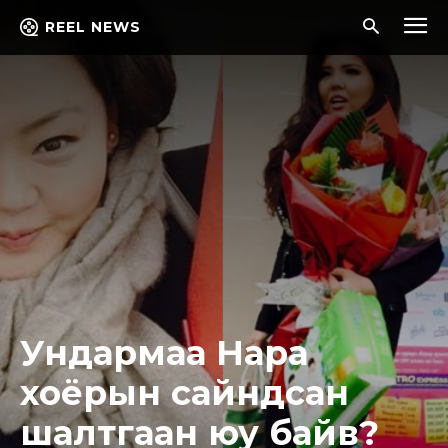
REEL NEWS
Ундармаа Нара
хоёрын сайндсан
шалтгаан юу байв?