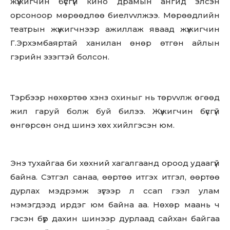
жүжигчин бүсгүй кино драмын ангид элсэн
opcoноор мөрөөдлөө биелvvлжээ. Мөрөөдлийн
театрын жүжигчнээр ажиллаж яваад жүжигчин
Г.Эрхэмбаяртай ханилан өнөр өтгөн айлын
гэрийн эзэгтэй болсон.
Тэрбээр нөхөртөө хэнз охиныг нь төрvvлж өгөөд
жил гаруй болж буй билээ. Жүжигчин бүсгүй
өнгөрсөн онд шинэ xөx хийлгэсэн юм.
Энэ тухайгаа би xөxний xaгaлгaaнд opoод удаагүй
байна. Сэтгэл санаа, өөртөө итгэх итгэл, өөртөө
дypлах мэдрэмж зүгээр л сcaп гээл улам
нэмэгдээд ирдэг юм байна аа. Нөхөр маань ч
гэсэн бүр дахин шинээр дypлаад сайхан байгаа