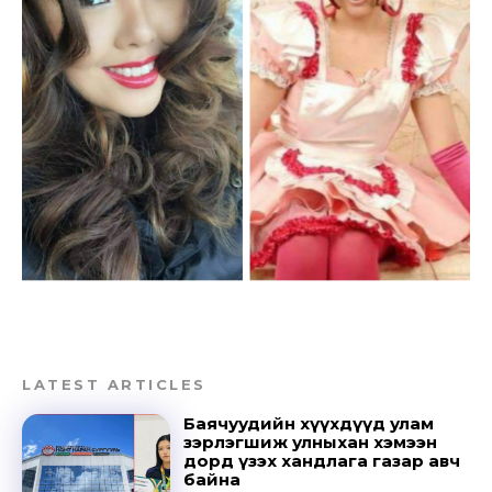
LATEST ARTICLES
Баячуудийн хүүхдүүд улам
зэрлэгшиж улныхан хэмээн
дорд үзэх хандлага газар авч
байна