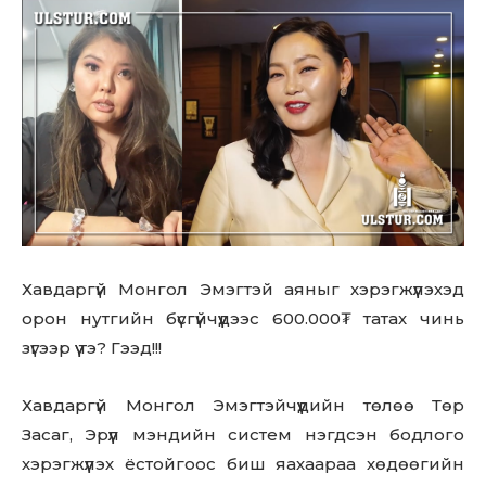
Хавдаргүй Монгол Эмэгтэй аяныг хэрэгжүүлэхэд
орон нутгийн бүсгүйчүүдээс 600.000₮ татах чинь
зүгээр үү тэ? Гээд!!!
Хавдаргүй Монгол Эмэгтэйчүүдийн төлөө Төр
Засаг, Эрүүл мэндийн систем нэгдсэн бодлого
хэрэгжүүлэх ёстойгоос биш яахаараа хөдөөгийн