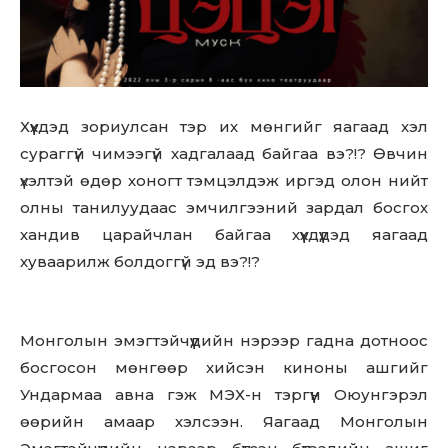
to stay in the loop.
SUBSCRIBE
Хүүхдэд зориулсан тэр их мөнгийг яагаад хэл
сураггүй чимээгүй хадгалаад байгаа вэ?!? Өвчин
үхэлтэй өдөр хоногт тэмцэлдэж иргэд олон нийт
олны танилуудаас эмчилгээний зардал босгох
хандив царайчлан байгаа хүүхдүүдэд яагаад
хуваарилж болдоггүй эд вэ?!?
Монголын эмэгтэйчүүдийн нэрээр гадна дотноос
босгосон мөнгөөр хийсэн киноны ашгийг
Ундармаа авна гэж МЭХ-н тэргүүн Оюунгэрэл
өөрийн амаар хэлсээн. Яагаад Монголын