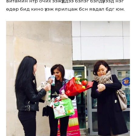
витамин нтр очих ээжүүддээ бэлэг бэлдүүлээд нэг
өдөр бид кино үзэж ярилцаж бсн явдал бдг юм.