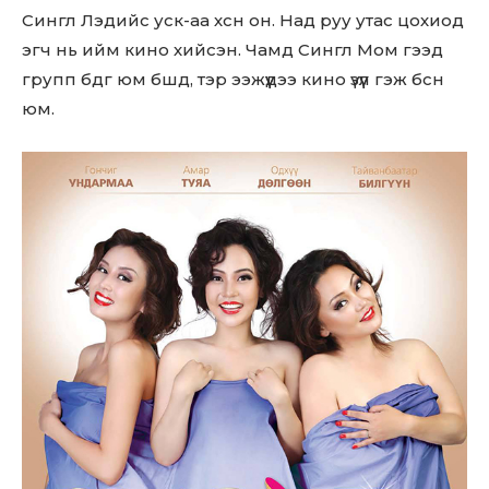
Сингл Лэдийс уск-аа хсн он. Над руу утас цохиод
эгч нь ийм кино хийсэн. Чамд Сингл Мом гээд
групп бдг юм бшд, тэр ээжүүдээ кино үзүүл гэж бсн
юм.