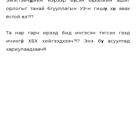
Эмэгтэйчүүдийн нэрээр бүтсэн бүтээлийн ашиг
орлогыг танай бгууллагын УЗ-н гишүүн хүн авах
ёстой вэ?!?
Та нар гарч ирээд бид ингэсэн тэгсэн гээд
ичихгүй ХБХ хийгээдхээч?!? Энэ бүх асуултад
хариулаадхаач!!!