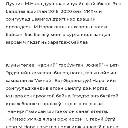
Дуучин М.Нара дуучнаас илүү сайн фэйсбүүк од. Энэ
байдлаа ашиглан 2016, 2020 оны УИХ-ын
сонгуульд Баянгол дүүрэгт нэр дэвшин
өрсөлдсөн. М.Нараг олны анхаарлыг татаж
байсан, бас багагүй мөнгө сурталчилгаандаа
зарсан ч гэдэг нь харагдаж байлаа.
Юуны төлөө “нүүрсний” тэрбумтан “Ажнай”-н Бат-
Эрдэнийн хамаатан билээ, нагац талын ойрын
хамаатан ах “Ажнай” Бат-Эрдэнэ дүү М.Нарагийн
сонгуульд хандив өгсөн байлгүй дээ. Иргэд
М.Нара сонирхолтой байна, “гэхдээ энэ бүсгүйтэй
үерхэж болох ч гэрлэхгүй” гэдэг шиг дагаж
“намирч” байсан шигээ олон санал өгөөгүй.
Тиймээс УИХ-д я ла н орж ирсэн 10 гаруй бүсгүй
дээр М.Нара нэмэгдэн орж ирж чадаагүй л явна.