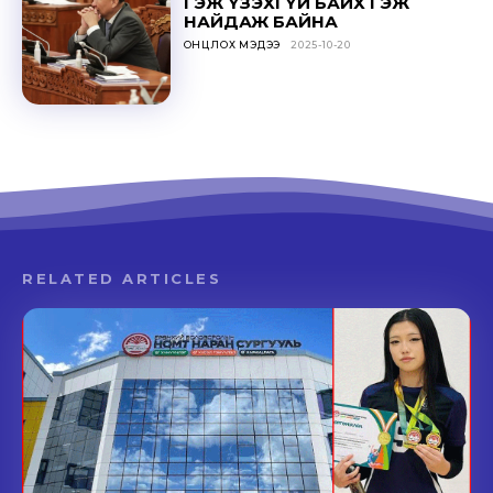
ГЭЖ ҮЗЭХГҮЙ БАЙХ ГЭЖ
НАЙДАЖ БАЙНА
ОНЦЛОХ МЭДЭЭ
2025-10-20
RELATED ARTICLES