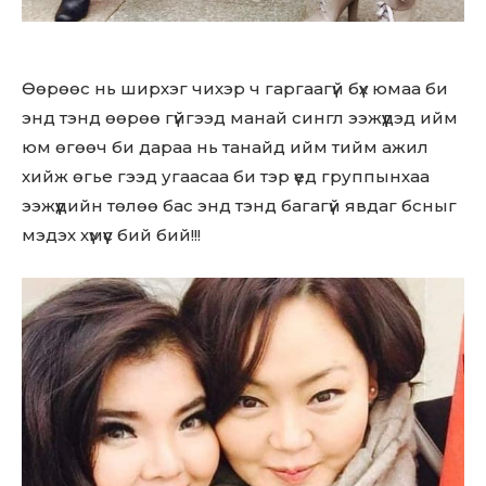
Өөрөөс нь ширхэг чихэр ч гаргаагүй бүх юмаа би
энд тэнд өөрөө гүйгээд манай сингл ээжүүдэд ийм
юм өгөөч би дараа нь танайд ийм тийм ажил
хийж өгье гээд угаасаа би тэр үед группынхаа
ээжүүдийн төлөө бас энд тэнд багагүй явдаг бсныг
мэдэх хүмүүс бий бий!!!