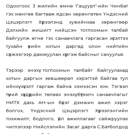
Одоогоос 3 жилийн өмнө ‘Гацуурт’-ийн Чинбат
гэх мөнгөө багтааж ядсан хөрөнгөтөн Үндэсний
Цэцэрлэгт Хүрээлэнд хувийнхаа хөрөнгөөр
Дэлхийн жишигт нийцсэн тоглоомын талбай
байгуулж өгнө гэх санаачлага гаргасан хүсэлтээ
тухайн үеийн хотын даргад олон нийтийн
сүлжээгээр дамжуулан хүргэж байсныг сануулья.
Тэрээр энэхүү тоглоомын талбайг байгуулахад
хотын даргын зөвшөөрөл хэрэгтэй байгаа тул
ийнхүү хүсэлт гаргаж байна хэмээсэн юм. Тэгвэл
түүний хүүхдүүдийн төлөөх энэхүү бүтээлч санаачлагыг
НИТХ дахь АН-ын бүлэг дэмжин ажил хэрэг
болгох, Үндэсний Цэцэрлэгт Хүрээлэнгийн
тохижилт, бодлого, үйл ажиллагааг сайжруулах
чиглэлээр Нийслэлийн Засаг дарга С.Батболдод