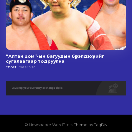
“Алтан цом”-ын багуудын бүрэлдэхүүнийг
сугалаагаар тодруулна
СПОРТ
2025-10-20
© Newspaper WordPress Theme by TagDiv