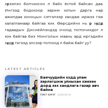
Sing up for our newsletter
хүрээлэн болчихсон л байх ёстой байсан даа.
to stay in the loop.
Ингээд бодохоор зарим хотын дарга нар
ажилдаа хоноцын сэтгэлээр хандаж иржээ гэж
SUBSCRIBE
халагламаар байгаа юм. Өөрсдийнх нь үр хүүхдүүд
гадаадын Диснейлэндэд очоод тоглочихдог л
юм байгаа биз Монголын маань ард иргэдийн
хүүхдүүд тэгээд элсээр тоглоод л байж байг уу?
LATEST ARTICLES
Баячуудийн хүүхдүүд улам
зэрлэгшиж улныхан хэмээн
дорд үзэх хандлага газар авч
байна
ГЭМТ ХЭРЭГ
2026-03-10