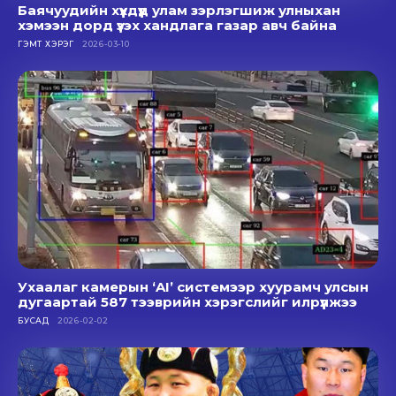
Баячуудийн хүүхдүүд улам зэрлэгшиж улныхан
хэмээн дорд үзэх хандлага газар авч байна
ГЭМТ ХЭРЭГ
2026-03-10
Ухаалаг камерын ‘AI’ системээр хуурамч улсын
дугаартай 587 тээврийн хэрэгслийг илрүүлжээ
БУСАД
2026-02-02