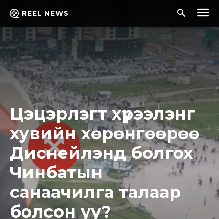
REEL NEWS
Цэцэрлэгт хүрээлэнг
хувийн хөрөнгөөрөө
Диснейлэнд болгох
Чинбатын
санаачилга талаар
болсон уу?