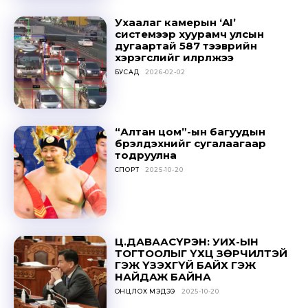
Ухаалаг камерын ‘AI’
системээр хуурамч улсын
дугаартай 587 тээврийн
хэрэгслийг илрүүлжээ
БУСАД
2026-02-02
“Алтан цом”-ын багуудын
бүрэлдэхүүнийг сугалаагаар
тодруулна
СПОРТ
2025-10-20
Ц.ДАВААСҮРЭН: УИХ-ЫН
ТОГТООЛЫГ ҮХЦ ЗӨРЧИЛТЭЙ
ГЭЖ ҮЗЭХГҮЙ БАЙХ ГЭЖ
НАЙДАЖ БАЙНА
ОНЦЛОХ МЭДЭЭ
2025-10-20