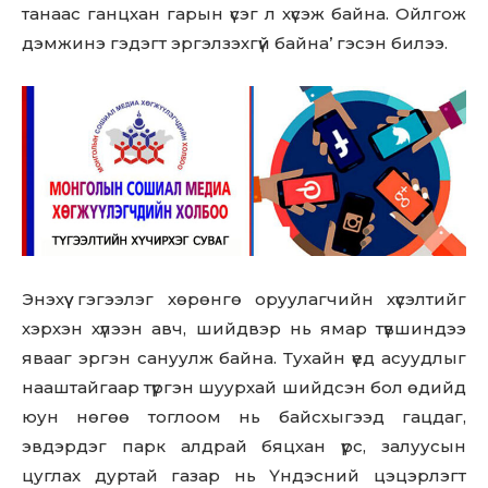
танаас ганцхан гарын үсэг л хүсэж байна. Ойлгож
дэмжинэ гэдэгт эргэлзэхгүй байна’ гэсэн билээ.
Энэхүү гэгээлэг хөрөнгө оруулагчийн хүсэлтийг
хэрхэн хүлээн авч, шийдвэр нь ямар түвшиндээ
явааг эргэн сануулж байна. Тухайн үед асуудлыг
нааштайгаар түргэн шуурхай шийдсэн бол өдийд
Don't miss
юун нөгөө тоглоом нь байсхыгээд гацдаг,
эвдэрдэг парк алдрай бяцхан үрс, залуусын
out!
цуглах дуртай газар нь Үндэсний цэцэрлэгт