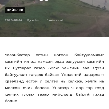
НИЙСЛЭЛ
2020-08-14
1
min. read
By
admin
Улаанбаатар хотын ногоон байгууламжыг
хамгийн илтэд нэмсэн, хүүхэд залуусын хамгийн
их цугларах газар болж хамгийн зөв бүтээн
байгуулалт гэгдэж байсан Үндэсний цэцэрлэгт
хүрээлэнд ёстой л хөлтэй нь хөлхөж, хөлгүй нь
мөлхөж очих болсон. Үнэхээр ч өөр тэр гээд
хэлчих тухлах газар нийслэлд байхгүй гэхэд
болно.