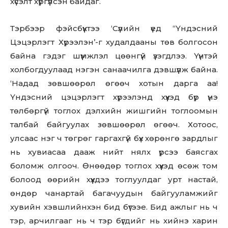
хүсэлт хүргүүлсэн байдаг.
Тэрбээр фэйсбүүктээ ‘Сүүлийн үед “Үндэсний
Цэцэрлэгт Хүрээлэн’-г худалдааны төв болгосон
байна гэдэг шүүмжлэл цөөнгүй үзэгдлээ. Үүнтэй
холбогдуулаад нэгэн санаачилга дэвшүүлж байна.
‘Надад зөвшөөрөл өгөөч хотын дарга аа!
Үндэсний цэцэрлэгт хүрээлэнд хүүхэд бүр үнэ
төлбөргүй тоглох дэлхийн жишгийн тоглоомын
талбай байгуулах зөвшөөрөл өгөөч. Хотоос,
улсаас нэг ч төгрөг гаргахгүй бүх хөрөнгө зардлыг
нь хувиасаа дааж нийт нялх үрсээ баясгах
боломж олгооч. Өнөөдөр тоглох хүүхэд өсөж том
болоод өөрийн хүүхдээ тоглуулдаг урт настай,
өндөр чанартай багачуудын байгууламжийг
хувийн хэвшлийнхэн бид бүтээе. Бид ажлыг нь ч
тэр, арчилгааг нь ч тэр бүгдийг нь хийнэ харин