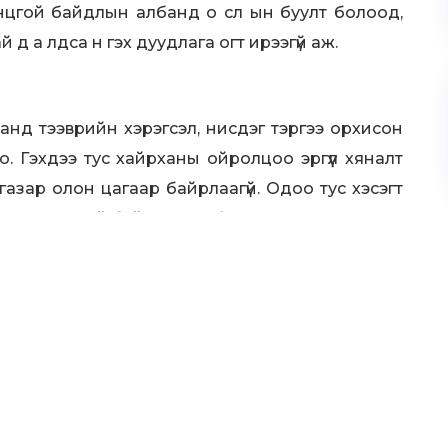
онцгой байдлын албанд о сл ын буулт болоод,
й д а лдса н гэх дуудлага огт ирээгүй аж.
ланд тээврийн хэрэгсэл, нисдэг тэргээ орхисон
. Гэхдээ тус хайрханы ойролцоо эргүүл хяналт
газар олон цагаар байрлаагүй. Одоо тус хэсэгт
лбарыг онцгой байдлын албанаас өгөв.
г сууж явсан хүмүүс нь түр хугацаанд орхисон аж.
хүмүүс шинийн сайн өдрүүдэд уул, овоонд гарч,
лийн жилүүдэд нисдэг тэргээр төрийн тахилгат
жуулчдад зориулсан тусгай маршрут гаргажээ.
эг байсныг үгүйсгэх аргагүй.
Магадгүй өдрийн