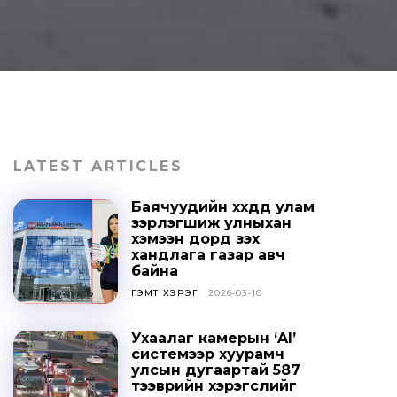
LATEST ARTICLES
Баячуудийн хүүхдүүд улам
зэрлэгшиж улныхан
хэмээн дорд үзэх
хандлага газар авч
байна
ГЭМТ ХЭРЭГ
2026-03-10
Ухаалаг камерын ‘AI’
системээр хуурамч
улсын дугаартай 587
тээврийн хэрэгслийг