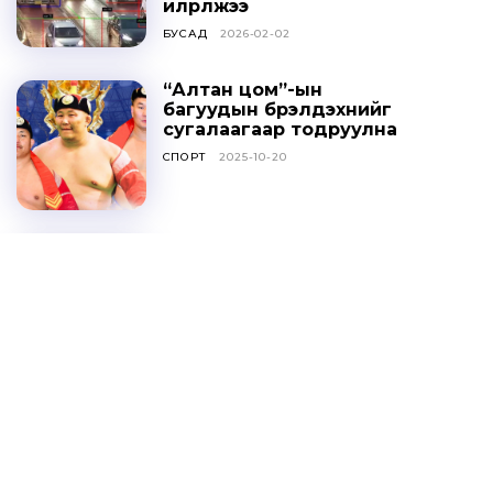
илрүүлжээ
БУСАД
2026-02-02
“Алтан цом”-ын
багуудын бүрэлдэхүүнийг
сугалаагаар тодруулна
СПОРТ
2025-10-20
Ц.ДАВААСҮРЭН: УИХ-ЫН
ТОГТООЛЫГ ҮХЦ
ЗӨРЧИЛТЭЙ ГЭЖ
ҮЗЭХГҮЙ БАЙХ ГЭЖ
НАЙДАЖ БАЙНА
ОНЦЛОХ МЭДЭЭ
2025-10-20