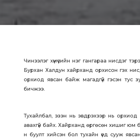
Чинээлэг хүмүүсийн нэг гангараа нисдэг тэ
Бурхан Халдун хайрханд орхисон гэх нисд
орхиод явсан байж магадгүй гэсэн тус зу
бичжээ.
Тухайлбал, эзэн нь эвдрэхээр нь орхиод я
авахгүй байх. Хайрханд өргөсөн хишиг юм бо
н буулт хийсэн бол тухайн үед сууж явс