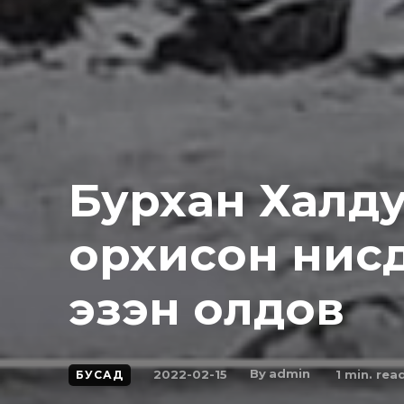
Бурхан Халд
орхисон нисд
эзэн олдов
By
admin
2022-02-15
1
min. rea
БУСАД