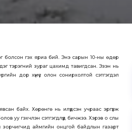
рэг болсон гэх яриа бий. Энэ сарын 10-ны өдөр
эг тэрэгний зураг цахимд тавигдсан. Эзэн нь
ргийн дор хүмүүс олон сонирхолтой сэтгэгдэл
всан байх. Хөрөнгө нь илүүдсэн учраас эргүүлж
лов уу гэхчлэн сэтгэгдлүүд бичжээ. Хэрэв о слы
ан зорчигчид аймгийн онцгой байдлын газарт