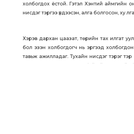
холбогдох ёстой. Гэтэл Хэнтий аймгийн 
нисдэг тэргээ үлдээсэн, алга болгосон, ху лга
Хэрэв дархан цаазат, төрийн тах илгат уу
бол эзэн холбогдогч нь эргээд холбогдоно
тавьж ажилладаг. Тухайн нисдэг тэрэг тэр 
ямар нэгэн нисдэг тэрэг байхгүй гэсэн тай
Иргэдийн хэлж буй эзэнгүй гэх нисдэг тэргий
Цагаан сар, баярын амралтыг тохиолдуулан 
өргөл өргөх сонирхолтой байдаг. Мөн сүү
хайрханд аялах, өндрөөс харахыг хүссэн 
Энэ төрлийн үйлчилгээнд явдаг нисдэг тэр