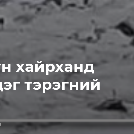
ун хайрханд
эг тэрэгний
d