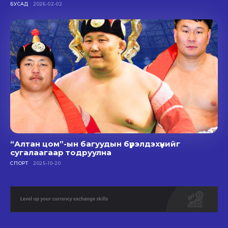
БУСАД
2026-02-02
“Алтан цом”-ын багуудын бүрэлдэхүүнийг
сугалаагаар тодруулна
СПОРТ
2025-10-20