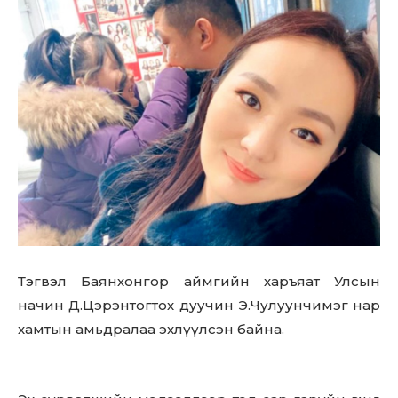
Тэгвэл Баянхонгор аймгийн харъяат Улсын
начин Д.Цэрэнтогтох дуучин Э.Чулуунчимэг нар
хамтын амьдралаа эхлүүлсэн байна.