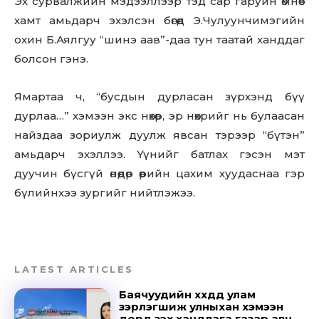
Эх сурвалжийн мэдээллээр тэд сар гаруйн өмнөөс
хамт амьдарч эхэлсэн бөгөөд Э.Чулуунчимэгийн
охин Б.Аялгуу “шинэ аав”-даа тун таатай ханддаг
болсон гэнэ.
Ямартаа ч, “бусдын дурласан зүрхэнд бүү
дурлаа…” хэмээн экс нөхөр, эр нөхрийг нь булаасан
найздаа зориулж дуулж явсан тэрээр “бүтэн”
амьдарч эхэллээ. Үүнийг батлах гэсэн мэт
дуучин бүсгүй өнөөдөр өөрийн цахим хуудаснаа гэр
бүлийнхээ зургийг нийтлэжээ.
LATEST ARTICLES
Баячуудийн хүүхдүүд улам
Don't miss
зэрлэгшиж улныхан хэмээн
дорд үзэх хандлага газар авч