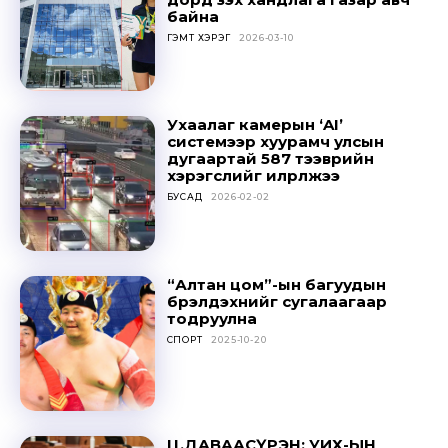
out!
байна
ГЭМТ ХЭРЭГ
2026-03-10
Sing up for our newsletter
to stay in the loop.
Ухаалаг камерын ‘AI’
SUBSCRIBE
системээр хуурамч улсын
дугаартай 587 тээврийн
хэрэгслийг илрүүлжээ
БУСАД
2026-02-02
“Алтан цом”-ын багуудын
бүрэлдэхүүнийг сугалаагаар
тодруулна
СПОРТ
2025-10-20
Ц.ДАВААСҮРЭН: УИХ-ЫН