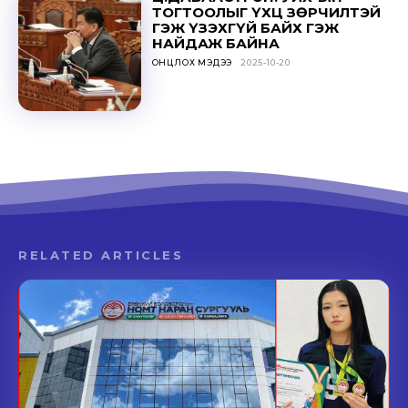
ТОГТООЛЫГ ҮХЦ ЗӨРЧИЛТЭЙ
ГЭЖ ҮЗЭХГҮЙ БАЙХ ГЭЖ
НАЙДАЖ БАЙНА
ОНЦЛОХ МЭДЭЭ
2025-10-20
RELATED ARTICLES