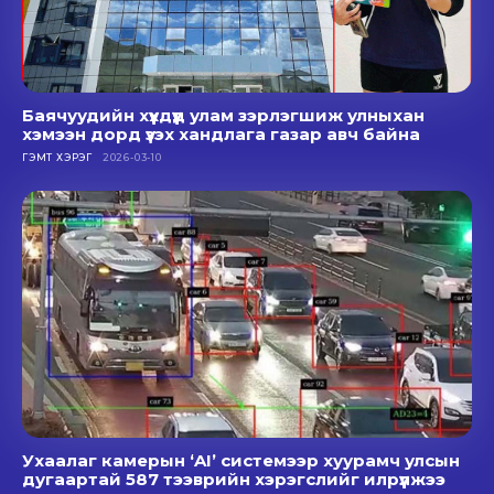
Баячуудийн хүүхдүүд улам зэрлэгшиж улныхан
хэмээн дорд үзэх хандлага газар авч байна
ГЭМТ ХЭРЭГ
2026-03-10
Ухаалаг камерын ‘AI’ системээр хуурамч улсын
дугаартай 587 тээврийн хэрэгслийг илрүүлжээ