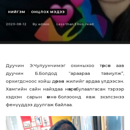
НИЙГЭМ
ОНЦЛОХ МЭДЭЭ
2020-08-12
Less than 1
min. read
By
admin
Дуучин Э.Чулуунчимэг охиныхоо төрсөн аав
дуучин Б.Болдод “араараа тавиулж”,
орхигдсноос хойш дөрвөн жилийг ардаа үлдээсэн.
Хамгийн сайн найздаа нөхрөө булаалгасан тэрээр
хэдхэн сарын өмнө болзоонд явж эхэлсэнээ
фенүүддээ дуулгаж байлаа.