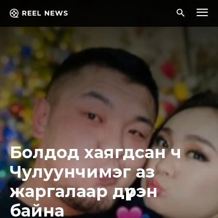
REEL NEWS
Болдод хаягдсан ч
Чулуунчимэг аз
жаргалаар дүүрэн
байна