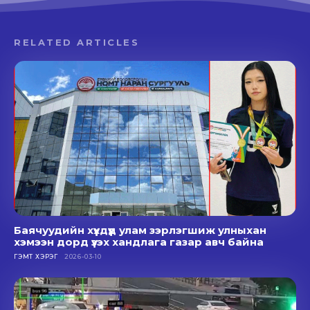
RELATED ARTICLES
Баячуудийн хүүхдүүд улам зэрлэгшиж улныхан
хэмээн дорд үзэх хандлага газар авч байна
ГЭМТ ХЭРЭГ
2026-03-10