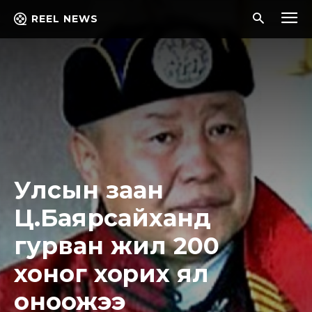
REEL NEWS
Улсын заан
Ц.Баярсайханд
гурван жил 200
хоног xopиx ял
оноожээ