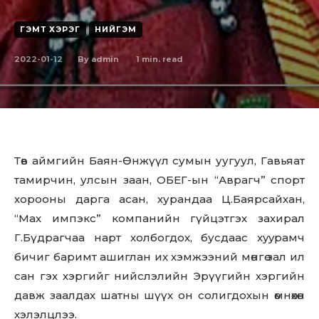
ГЭМТ ХЭРЭГ
НИЙГЭМ
2022-01-12
1
min. read
By
admin
Төв аймгийн Баян-Өнжүүл сумын уугуул, Гавьяат
тамирчин, улсын заан, ОБЕГ-ын “Аврагч” спорт
хорооны дарга асан, хурандаа Ц.Баярсайхан,
“Мах импэкс” компанийн гүйцэтгэх захирал
Г.Бүдрагчаа нарт холбогдох, бусдаас xyypaмч
бичиг баримт ашиглан их хэмжээний мөнгө зал ил
сан гэх хэргийг нийслэлийн Эрүүгийн хэргийн
давж заалдах шатны шүүх он солигдохын өмнөхөн
хэлэлцлээ.