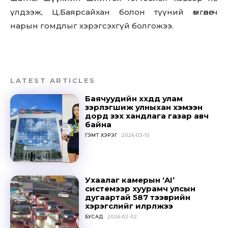
үлдээж, Ц.Баярсайхан болон түүний өмгөөлөгч
SUBSCRIBE
нарын гомдлыг хэрэгсэхгүй болгожээ.
LATEST ARTICLES
Баячуудийн хүүхдүүд улам
зэрлэгшиж улныхан хэмээн
дорд үзэх хандлага газар авч
байна
ГЭМТ ХЭРЭГ
2026-03-10
Ухаалаг камерын ‘AI’
системээр хуурамч улсын
дугаартай 587 тээврийн
хэрэгслийг илрүүлжээ
БУСАД
2026-02-02