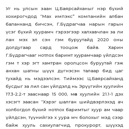
Уг нь улсын заан Ц.Баярсайханыг нэр бүхий
хохирогчдод “Мах импэкс” компанийн албан
баланканд бичсэн, Г.Бүдрагчаа нарын гарын
үсэг бүхий хуурамч гэрээгээр халхавчлан за ли
лан мэх эл сэн гэм буруутайд 2020 оны
долдугаар сард тооцож байв. Харин
Г.Бүдрагчааг нотлох баримт xyypaмчaap үйлдсэн
гэм т хэр эгт хамтран оролцсон буруутай гэж
анхан шатны шүүх дүгнэсэн талаар бид цаг
тухайд нь мэдээлсэн. Тиймээс Ц.Баярсайханд
бусдыг за лил сан үйлдэлд нь Эрүүгийн хуулийн
17.3-2.2-т зааснаар 15 000, мөн хуулийн 21.1-1 дэх
хэсэгт заасан “Хэрэг шалган шийдвэрлэхэд ач
холбогдол бүхий нотлох баримтыг хуур ам чаар
үйлдсэн, түүнийгээ х уура мч болохыг мэд сээр
байж хууль сахиулагчид, прокурорт, шүүхэд