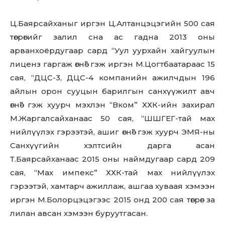
Ц.Баярсайханыг иргэн Ц.Алтанцэцэгийн 500 сая
төгрөгийг залил сна ас гадна 2013 оны
арванхоёрдугаар сард “Уул уурхайн хайгуулын
лиценз гаргаж өгнө” гэж иргэн М.Цогтбаатараас 15
сая, “ДЦС-3, ДЦС-4 компанийн ажилчдын 196
айлын орон сууцын барилгын санхүүжилт авч
өгнө” гэж хуурч мэхлэн “Вком” ХХК-ийн захирал
М.Жаргалсайханаас 50 сая, “ШШГЕГ-тай мах
нийлүүлэх гэрээтэй, ашиг өгнө” гэж хуурч ЭМЯ-ны
Санхүүгийн хэлтсийн дарга асан
Т.Баярсайханаас 2015 оны наймдугаар сард 209
сая, “Мах импекс” ХХК-тай мах нийлүүлэх
гэрээтэй, хамтарч ажиллаж, ашгаа хуваая хэмээн
иргэн М.Болорцэцэгээс 2015 онд 200 сая төгрөг за
лилан авсан хэмээн буруутгасан.