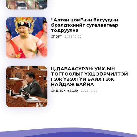
“Алтан цом”-ын багуудын
бүрэлдэхүүнийг сугалаагаар
тодруулна
СПОРТ
2025-10-20
Ц.ДАВААСҮРЭН: УИХ-ЫН
ТОГТООЛЫГ ҮХЦ ЗӨРЧИЛТЭЙ
ГЭЖ ҮЗЭХГҮЙ БАЙХ ГЭЖ
НАЙДАЖ БАЙНА
ОНЦЛОХ МЭДЭЭ
2025-10-20