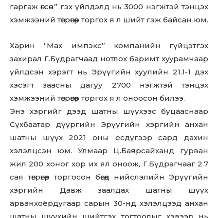
гаргаж өгсөн” гэх үйлдэлд нь 3000 нэгжтэй тэнцэх
хэмжээний төгрөгөөр торгох я л шийт гэж байсан юм.
Харин “Мах импэкс” компанийн гүйцэтгэх
захирал Г.Бүдрагчаад нотлох баримт xyypaмчaap
үйлдсэн хэрэгт нь Эрүүгийн хуулийн 21.1-1 дэх
хэсэгт заасны дагуу 2700 нэгжтэй тэнцэх
хэмжээний төгрөгөөр торгох я л оноосон билээ.
Энэ хэргийг дээд шатны шүүхээс буцааснаар
Сүхбаатар дүүргийн Эрүүгийн хэргийн анхан
шатны шүүх 2021 оны есдүгээр сард дахин
хэлэлцсэн юм. Улмаар Ц.Баярсайханд гурван
Don't miss
жил 200 хоног хор их ял оноож, Г.Бүдрагчааг 2.7
out!
сая төгрөгөөр торгосон бөгөөд нийслэлийн Эрүүгийн
хэргийн Давж заалдах шатны шүүх
Sing up for our newsletter
to stay in the loop.
арванхоёрдугаар сарын 30-нд хэлэлцээд анхан
шатны шүүхийн шийтгэх тогтоолыг хэвээр нь