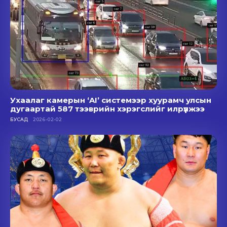
Ухаалаг камерын ‘AI’ системээр хуурамч улсын
дугаартай 587 тээврийн хэрэгслийг илрүүлжээ
БУСАД
2026-02-02