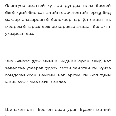
Ялангуяа эмэгтэй хүн тэр дундаа нялх биетэй
бүсгүй хүний бие сэтгэлийн өөрчлөлтийг эрчүүд бид
үнэхээр анзаардаггүй болохоор тэр үйл явцыг нь
мэдрэхгүй тэрсэлдэж амьдралаа алддаг болохыг
ухаарсан даа.
Don't miss
out!
Sing up for our newsletter
Энэ бүхнээс үүдэж миний бидний орон зайд үнэт
to stay in the loop.
зөвөлгөө ухаарал үлдээх гэсэн хайртай хүн бүхнээ
гомдоочихсон байсны нэг эрхэм хүн бол түүний
SUBSCRIBE
минь ээж Сома багш байлаа.
Шинэхэн оны босгон дээр уран бүтээлч миний