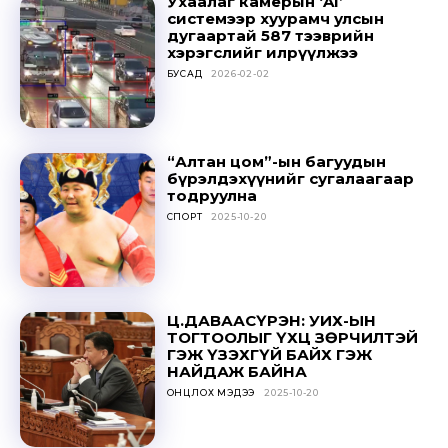
Ухаалаг камерын ‘AI’
системээр хуурамч улсын
дугаартай 587 тээврийн
хэрэгслийг илрүүлжээ
БУСАД
2026-02-02
“Алтан цом”-ын багуудын
бүрэлдэхүүнийг сугалаагаар
тодруулна
СПОРТ
2025-10-20
Ц.ДАВААСҮРЭН: УИХ-ЫН
ТОГТООЛЫГ ҮХЦ ЗӨРЧИЛТЭЙ
ГЭЖ ҮЗЭХГҮЙ БАЙХ ГЭЖ
НАЙДАЖ БАЙНА
ОНЦЛОХ МЭДЭЭ
2025-10-20