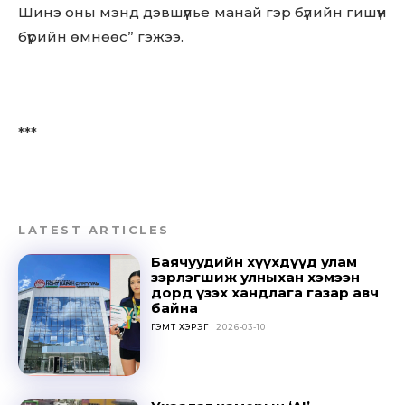
Шинэ оны мэнд дэвшүүлье манай гэр бүлийн гишүүн
бүрийн өмнөөс” гэжээ.
***
LATEST ARTICLES
Баячуудийн хүүхдүүд улам
зэрлэгшиж улныхан хэмээн
дорд үзэх хандлага газар авч
байна
ГЭМТ ХЭРЭГ
2026-03-10