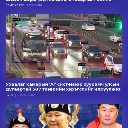
ГЭМТ ХЭРЭГ
2026-03-10
Ухаалаг камерын ‘AI’ системээр хуурамч улсын
дугаартай 587 тээврийн хэрэгслийг илрүүлжээ
БУСАД
2026-02-02