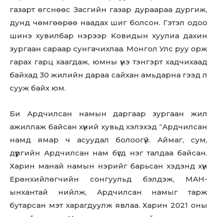
газарт өгснөөс Засгийн газар дураараа дургиж,
дунд чөмгөөрөө наадах шиг болсон. Гэтэл одоо
шинэ хувилбар нэрээр Koвидын хуулиа дахин
зургаан сараар сунгачихлаа. Монгол Улс руу орж
гарах гарц хаагдаж, юмны үнэ тэнгэрт хадчихаад
байхад 30 жилийн дараа сайхан амьдарна гээд л
сууж байх юм.
Би Ардчилсан намын даргаар зургаан жил
ажиллаж байсан хүний хувьд хэлэхэд “Ардчилсан
намд ямар ч асуудал болоогүй. Аймаг, сум,
дүүргийн Ардчилсан нам бүгд нэг талдаа байсан.
Харин манай намын нэрийг барьсан хэдэнд хүн
Ерөнхийлөгчийн сонгуульд бэлдэж, МАН-
ынхантай нийлж, Ардчилсан намыг тарж
бутарсан мэт харагдуулж явлаа. Харин 2021 оны