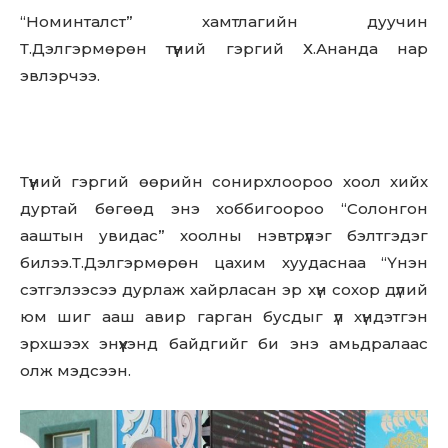
“Номинталст” хамтлагийн дуучин
Т.Дэлгэрмөрөн түүний гэргий Х.Ананда нар
эвлэрчээ.
Түүний гэргий өөрийн сонирхлоороо хоол хийх
дуртай бөгөөд энэ хоббигоороо “Солонгон
ааштын увидас” хоолны нэвтрүүлэг бэлтгэдэг
билээ.Т.Дэлгэрмөрөн цахим хуудаснаа “Үнэн
сэтгэлээсээ дурлаж хайрласан эр хүн сохор дүлий
юм шиг ааш авир гарган бусдыг үл хүндэтгэн
эрхшээх энүүхэнд байдгийг би энэ амьдралаас
олж мэдсээн.