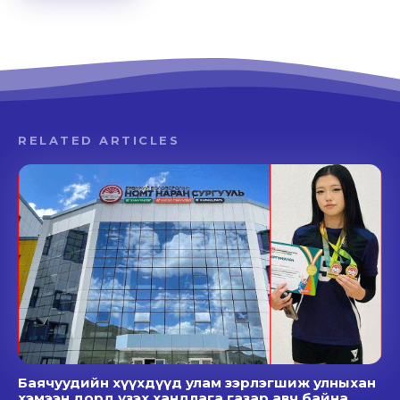
RELATED ARTICLES
Баячуудийн хүүхдүүд улам зэрлэгшиж улныхан
хэмээн дорд үзэх хандлага газар авч байна