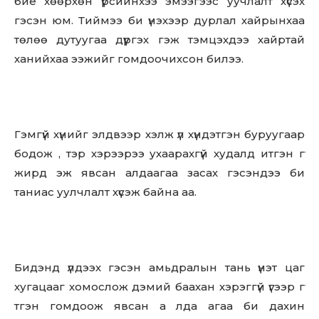
бие хөөрхөн үрсийнхээ эмээгээс уучлалт хүсэх
гэсэн юм. Тиймээ би үнэхээр дурлал хайрынхаа
төлөө дутуугаа дүүргэх гэж тэмцэхдээ хайртай
ханийхаа ээжийг гомдоочихсон билээ.
Гэмгүй хүнийг элдвээр хэлж үл хүндэтгэн буруугаар
бодож , тэр хэрээрээ ухаарахгүй худалд итгэн гү
жирд эж явсан алдаагаа засах гэсэндээ би
таниас уулчлалт хүсэж байна аа.
Бидэнд үлдээх гэсэн амьдралын тань үнэт цаг
хугацааг хомослож дэмий баахан хэрэггүй үгээр гү
тгэн гомдоож явсан а лда агаа би дахин