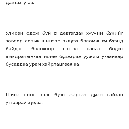
давтахгүй ээ.
Улиран одож буй үл давтагдах хуучин бүхнийг
зөвөөр сольж шинээр эхлүүлэх боломж хүн бүхэнд
байдаг болохоор сэтгэл санаа бодит
амьдралынхаа төлөө бүгдээрээ уужим ухаанаар
бусаддаа урам хайрлацгаая аа.
Шинэ оноо элэг бүтэн жаргал дүүрэн сайхан
угтаарай хүмүүсээ.