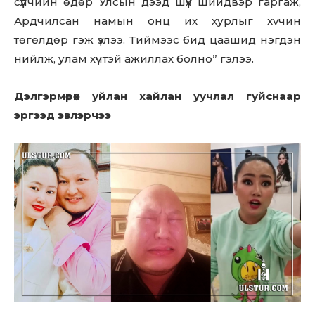
сүүлчийн өдөр Улсын дээд шүүх шийдвэр гаргаж,
Ардчилсан намын онц их хурлыг xvчин
төгөлдөр гэж үзлээ. Тиймээс бид цаашид нэгдэн
нийлж, улам хүчтэй ажиллах болно” гэлээ.
Дэлгэрмөрөн уйлан хайлан уучлал гуйснаар
эргээд эвлэрчээ