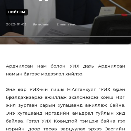
НИЙГЭМ
2022-01-03
2
min. read
By
admin
Ардчилсан нам болон УИХ дахь Ардчилсан
намын бүлгээс мэдээлэл хийлээ.
Энэ үеэр УИХ-ын гишүүн Н.Алтанхуяг “УИХ бүрэн
бүрэлдэхүүнээрээ ажиллаж эхэлснээсээ хойш НЭГ
жил зургаан сарын хугацаанд ажиллаж байна.
Энэ хугацаанд иргэдийн амьдрал туйлын хүнд
байлаа. Гэтэл УИХ Koвидтой тэмцэж байна гэх
нэрийн доор төсөв зарцуулах эрхээ Засгийн