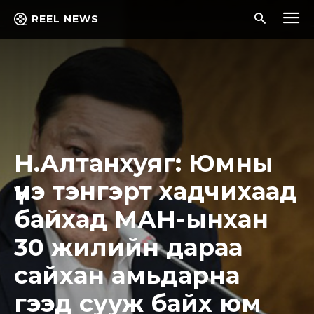
REEL NEWS
Н.Алтанхуяг: Юмны
үнэ тэнгэрт хадчихаад
байхад МАН-ынхан
30 жилийн дараа
сайхан амьдарна
гээд сууж байх юм