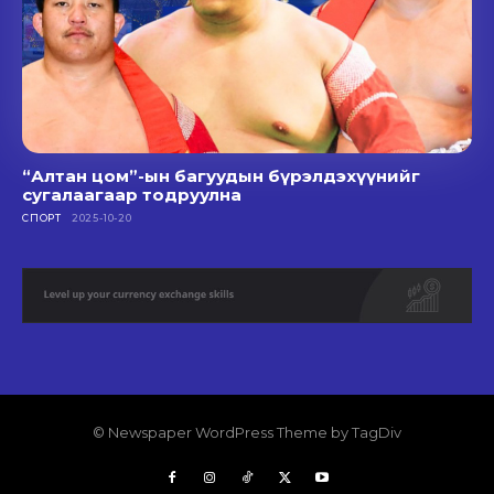
“Алтан цом”-ын багуудын бүрэлдэхүүнийг
сугалаагаар тодруулна
СПОРТ
2025-10-20
© Newspaper WordPress Theme by TagDiv