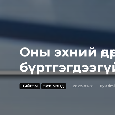
Оны эхний өдө
бүртгэгдээгү
By
admi
2022-01-01
НИЙГЭМ
ЭРҮҮЛ МЭНД