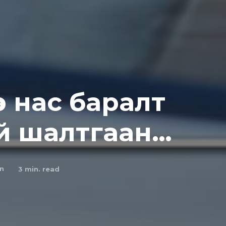
р нac бapaлт
й шалтгаан…
n
3
min. read