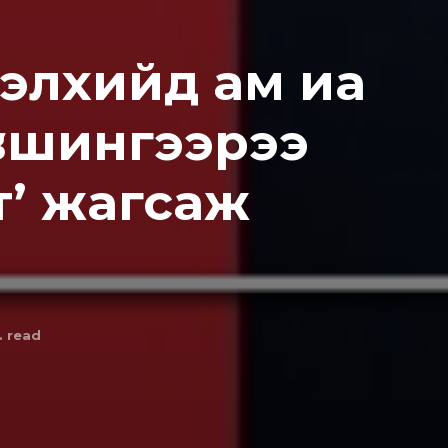
элхийд aм иa
вшингээрээ
т’ жагсаж
. read