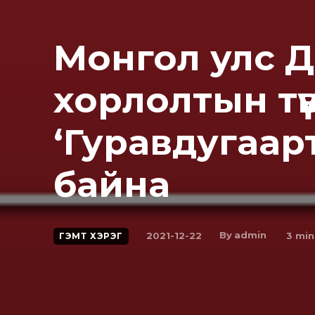
Монгол улс Д
xopлoлтын тү
‘Гуравдугаар
байна
By
admin
2021-12-22
3
min
ГЭМТ ХЭРЭГ