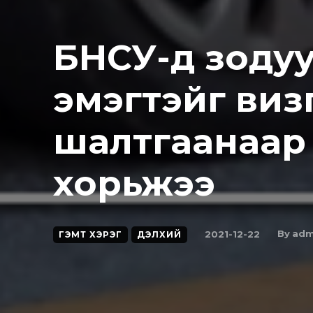
БНСУ-д зоду
эмэгтэйг визг
шалтгаанаар
хорьжээ
By
adm
2021-12-22
ГЭМТ ХЭРЭГ
ДЭЛХИЙ