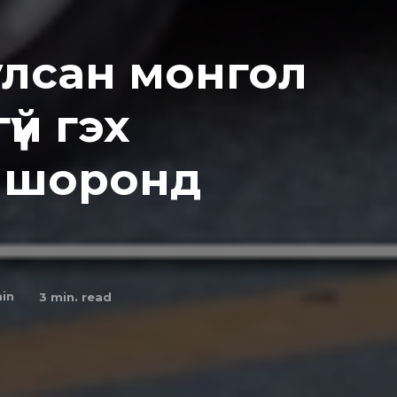
улсан монгол
үй гэх
 шоронд
in
3
min. read