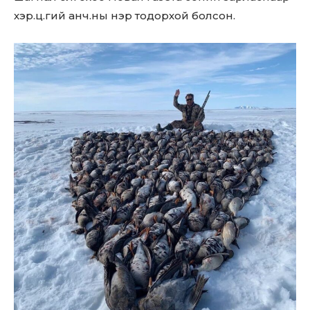
хэр.ц.гий анч.ны нэр тодорхой болсон.
Don't miss
out!
Sing up for our newsletter
to stay in the loop.
SUBSCRIBE