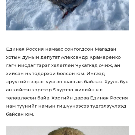
Единая Россия намаас сонгогдсон Магадан
хотын думын депутат Александр Крамаренко
гэгч нисдэг тэрэг хөлөглөн Чукаткад очиж, ан
хийсэн нь тодорхой болсон юм. Ингээд
эрүүгийн хэрэг үүсгэн шалгаж байжээ. Хууль бус
ан хийсэн хэргээр 5 хүртэл жилийн я.л
төлөв.лөсөн байв. Хэргийн дараа Единая Россия
нам түүнийг намын гишүүнээсээ түдгэлзүүлээд
байсан юм.