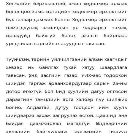
Хөгжлийн бэрхшээлтэй, ажил хөдөлмөр эрхлэх
бололцоо хомс иргэдийн хөдөлмөр эрхлэлтийг
бүх талаар дэмжих болно. Хөдөлмөр эрхлэлтийг
нэмэгдүүлэх, ажилчдын ур чадварыг нэмэх,
ирээдүйд байхгүй болох ажлын байрнаас
урьдчилан сэргийлэх асуудлыг тавьсан.
Түүнчлэн, төрийн үйлчилгээний албан хаагчдыг
хэвээр нь байлгах тухай хатуу шаардлага
тавьсан. Үүнд Засгийн газар, УИХ-аас тодорхой
шийдэл гаргаж арванхоёрдугаар сарын 25-ны
дотор өгөхгүй бол бид хуулийн дагуу олгосон
дараагийн тэмцлийн арга хэлбэр лүү шилжих
болно. Алдаатай, дутуу тооцсон ийм хууль
шийдвэрээ засаж залруулах ёстой. Цаашид энэ
байдал даамжирвал магадгүй Үйлдвэрчний
эвлэлийн байгууллага тэдгээрийн гишүүд