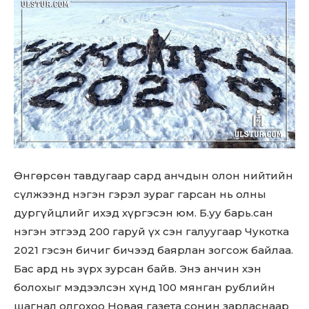
Өнгөрсөн тавдугаар сард анчдын олон нийтийн
сүлжээнд нэгэн гэрэл зураг гарсан нь олны
дургүйцлийг ихэд хүргэсэн юм. Б.уу барь.сан
нэгэн этгээд 200 гаруй үх сэн галуугаар Чукотка
2021 гэсэн бичиг бичээд баярлан зогсож байлаа.
Бас ард нь зүрх зурсан байв. Энэ анчин хэн
болохыг мэдээлсэн хүнд 100 мянган рублийн
шагнал олгохоо Новая газета сонин зарласнаар