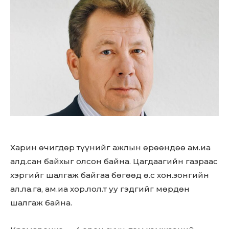
Харин өчигдөр түүнийг ажлын өрөөндөө ам.иа
алд.сан байхыг олсон байна. Цагдаагийн газраас
хэргийг шалгаж байгаа бөгөөд ө.с хон.зонгийн
ал.ла.га, ам.иа хор.лол.т уу гэдгийг мөрдөн
шалгаж байна.