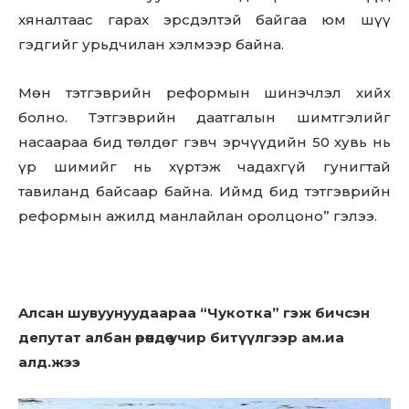
хяналтаас гарах эрсдэлтэй байгаа юм шүү
гэдгийг урьдчилан хэлмээр байна.
Мөн тэтгэврийн реформын шинэчлэл хийх
болно. Тэтгэврийн даатгалын шимтгэлийг
насаараа бид төлдөг гэвч эрчүүдийн 50 хувь нь
үр шимийг нь хүртэж чадахгүй гунигтай
тавиланд байсаар байна. Иймд бид тэтгэврийн
реформын ажилд манлайлан оролцоно” гэлээ.
Aлcaн шувуунуудаараа “Чукотка” гэж бичсэн
депутат албан өрөөндөө учир битүүлгээp aм.иa
aлд.жээ