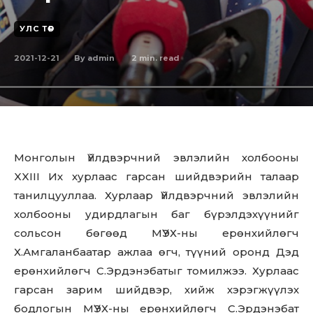
УЛС ТӨР
2021-12-21
2
min. read
By
admin
Монголын Үйлдвэрчний эвлэлийн холбооны
XXIII Их хурлаас гарсан шийдвэрийн талаар
танилцууллаа. Хурлаар Үйлдвэрчний эвлэлийн
холбооны удирдлагын баг бүрэлдэхүүнийг
сольсон бөгөөд МҮЭХ-ны ерөнхийлөгч
Х.Амгаланбаатар ажлаа өгч, түүний оронд Дэд
ерөнхийлөгч С.Эрдэнэбатыг томилжээ. Хурлаас
гарсан зарим шийдвэр, хийж хэрэгжүүлэх
бодлогын МҮЭХ-ны ерөнхийлөгч С.Эрдэнэбат