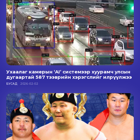
Ухаалаг камерын ‘AI’ системээр хуурамч улсын
дугаартай 587 тээврийн хэрэгслийг илрүүлжээ
БУСАД
2026-02-02