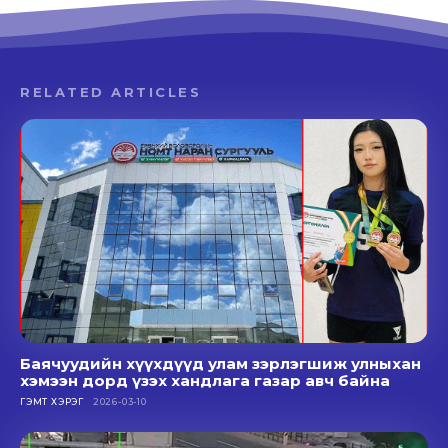
RELATED ARTICLES
Баячуудийн хүүхдүүд улам зэрлэгшиж улныхан
хэмээн дорд үзэх хандлага газар авч байна
ГЭМТ ХЭРЭГ
2026-03-10