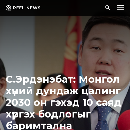
REEL NEWS
​С.Эрдэнэбат: Монгол
хүний дундаж цалинг
2030 он гэхэд 10 саяд
хүргэх бодлогыг
баримтална