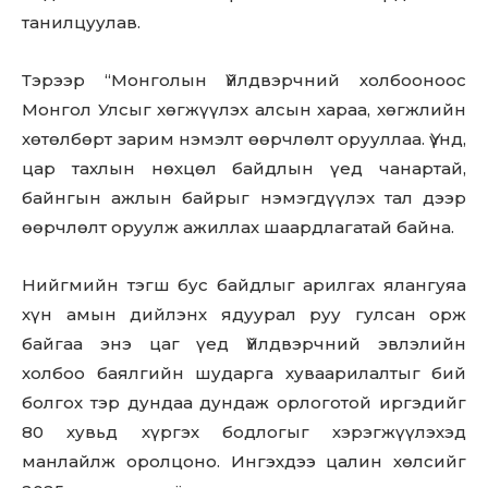
танилцуулав.
Тэрээр “Монголын Үйлдвэрчний холбооноос
Монгол Улсыг хөгжүүлэх алсын хараа, хөгжлийн
хөтөлбөрт зарим нэмэлт өөрчлөлт орууллаа. Үүнд,
цар тахлын нөхцөл байдлын үед чанартай,
байнгын ажлын байрыг нэмэгдүүлэх тал дээр
өөрчлөлт оруулж ажиллах шаардлагатай байна.
Нийгмийн тэгш бус байдлыг арилгах ялангуяа
хүн амын дийлэнх ядуурал руу гулсан орж
байгаа энэ цаг үед Үйлдвэрчний эвлэлийн
холбоо баялгийн шударга хуваарилалтыг бий
болгох тэр дундаа дундаж орлоготой иргэдийг
80 хувьд хүргэх бодлогыг хэрэгжүүлэхэд
манлайлж оролцоно. Ингэхдээ цалин хөлсийг