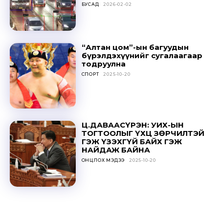
БУСАД
2026-02-02
“Алтан цом”-ын багуудын
бүрэлдэхүүнийг сугалаагаар
тодруулна
СПОРТ
2025-10-20
Ц.ДАВААСҮРЭН: УИХ-ЫН
ТОГТООЛЫГ ҮХЦ ЗӨРЧИЛТЭЙ
ГЭЖ ҮЗЭХГҮЙ БАЙХ ГЭЖ
НАЙДАЖ БАЙНА
ОНЦЛОХ МЭДЭЭ
2025-10-20