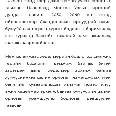
2025 он гэхэд хоёр дахин нэмэгдүүлэх зорилтыг
тавьсан. Цаашлаад Монгол Улсын иргэний
дундаж цалинг 2030, 2040 он гэхэд
ойролцоогоор Скандинавын орнуудтай ижил
буюу 10 сая төгрөгт хүргэх бодлогыг баримталж,
энэ хүрээнд Засгийн газартай хамт ажиллаж,
шахаж шаардах болно.
Мөн халамжаас хөдөлмөрийн бодлогод шилжих
төрийн бодлогыг дэмжиж байгаа. Үүнтэй
зэрэгцэн ажил, хөдөлмөр эрхэлж байгаа
хүмүүсийнхээ цалин орлогыг нэмэгдүүлэх, мөн
баялгийг хуваарилахдаа халамж гэхээс илүү
ажил хөдөлмөр эрхэлж байгаа хүмүүсийн цалин
орлогыг урамшуулах бодлогыг дэвшүүлэн
тавьсан.