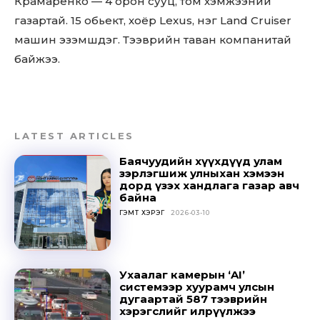
Крамаренко — 4 орон сууц, том хэмжээний
газартай. 15 обьект, хоёр Lexus, нэг Land Cruiser
машин эзэмшдэг. Тээврийн таван компанитай
байжээ.
LATEST ARTICLES
Баячуудийн хүүхдүүд улам
зэрлэгшиж улныхан хэмээн
дорд үзэх хандлага газар авч
байна
ГЭМТ ХЭРЭГ
2026-03-10
Ухаалаг камерын ‘AI’
системээр хуурамч улсын
дугаартай 587 тээврийн
хэрэгслийг илрүүлжээ