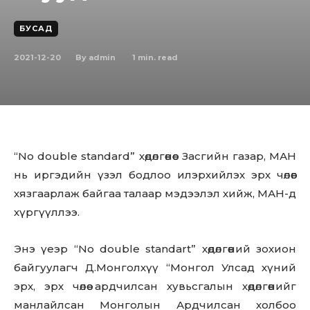
БУСАД
2021-12-20
1
min. read
By
admin
“No double standard” хөдөлгөөнөөс Засгийн газар, МАН
нь иргэдийн үзэл бодлоо илэрхийлэх эрх чөлөөг
хязгаарлаж байгаа талаар мэдээлэл хийж, МАН-д
хүргүүллээ.
Энэ үеэр “No double standart” хөдөлгөөний зохион
байгуулагч Д.Монголхүү “Монгол Улсад хүний
эрх, эрх чөлөө ардчилсан хувьсгалын хөдөлгөөнийг
манлайлсан Монголын Ардчилсан холбоо