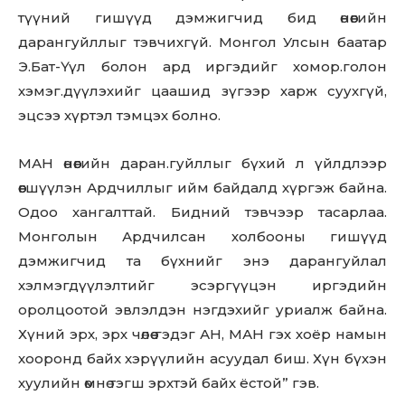
түүний гишүүд дэмжигчид бид өнөөгийн
дарангуйллыг тэвчихгүй. Монгол Улсын баатар
Э.Бат-Үүл болон ард иргэдийг хомор.голон
хэмэг.дүүлэхийг цаашид зүгээр харж суухгүй,
эцсээ хүртэл тэмцэх болно.
МАН өнөөгийн даран.гуйллыг бүхий л үйлдлээр
өөгшүүлэн Ардчиллыг ийм байдалд хүргэж байна.
Одоо хангалттай. Бидний тэвчээр тасарлаа.
Монголын Ардчилсан холбооны гишүүд
дэмжигчид та бүхнийг энэ дарангуйлал
хэлмэгдүүлэлтийг эсэргүүцэн иргэдийн
оролцоотой эвлэлдэн нэгдэхийг уриалж байна.
Хүний эрх, эрх чөлөө гэдэг АН, МАН гэх хоёр намын
хооронд байх хэрүүлийн асуудал биш. Хүн бүхэн
хуулийн өмнө тэгш эрхтэй байх ёстой” гэв.