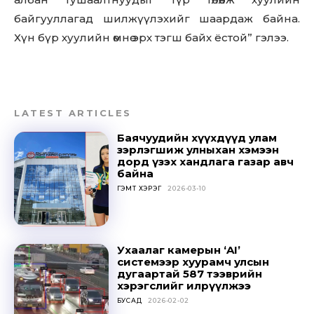
байгууллагад шилжүүлэхийг шаардаж байна.
SUBSCRIBE
Хүн бүр хуулийн өмнө эрх тэгш байх ёстой” гэлээ.
LATEST ARTICLES
Баячуудийн хүүхдүүд улам
зэрлэгшиж улныхан хэмээн
дорд үзэх хандлага газар авч
байна
ГЭМТ ХЭРЭГ
2026-03-10
Ухаалаг камерын ‘AI’
системээр хуурамч улсын
дугаартай 587 тээврийн
хэрэгслийг илрүүлжээ
БУСАД
2026-02-02