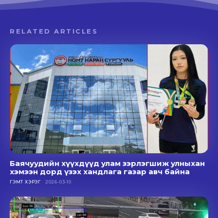
RELATED ARTICLES
Баячуудийн хүүхдүүд улам зэрлэгшиж улныхан
хэмээн дорд үзэх хандлага газар авч байна
ГЭМТ ХЭРЭГ
2026-03-10