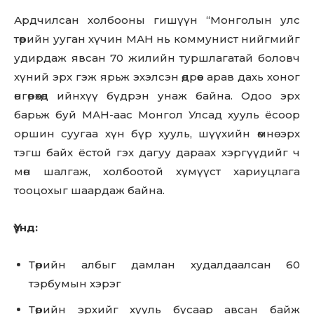
Ардчилсан холбооны гишүүн “Монголын улс
төрийн ууган хүчин МАН нь коммунист нийгмийг
удирдаж явсан 70 жилийн туршлагатай боловч
хүний эрх гэж ярьж эхэлсэн өдрөөс арав дахь хоног
өнгөрөхөд ийнхүү бүдрэн унаж байна. Одоо эрх
барьж буй МАН-аас Монгол Улсад хууль ёсоор
оршин суугаа хүн бүр хууль, шүүхийн өмнө эрх
тэгш байх ёстой гэх дагуу дараах хэргүүдийг ч
мөн шалгаж, холбоотой хүмүүст хариуцлага
тооцохыг шаардаж байна.
Үүнд:
Төрийн албыг дамлан худалдаалсан 60
тэрбумын хэрэг
Төрийн эрхийг хууль бусаар авсан байж