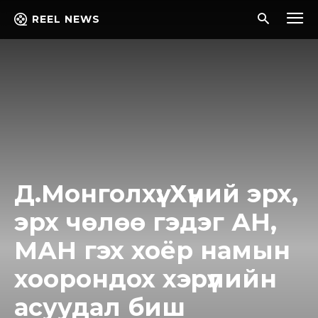
REEL NEWS
Д.Монголхүү: Хүний эрх,
эрх чөлөө гэдэг АН,
МАН гэх хоёр намын
хоорондох xэpүүлийн
асуудал биш