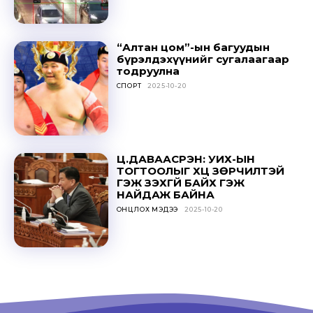
“Алтан цом”-ын багуудын
бүрэлдэхүүнийг сугалаагаар
тодруулна
СПОРТ
2025-10-20
Ц.ДАВААСҮРЭН: УИХ-ЫН
ТОГТООЛЫГ ҮХЦ ЗӨРЧИЛТЭЙ
ГЭЖ ҮЗЭХГҮЙ БАЙХ ГЭЖ
НАЙДАЖ БАЙНА
ОНЦЛОХ МЭДЭЭ
2025-10-20