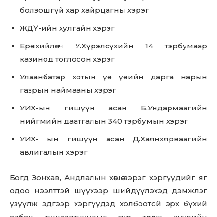
болзошгүй хар хайрцагны хэрэг
ЖДҮ-ийн хулгайн хэрэг
Ерөнхийлөгч У.Хүрэлсүхийн 14 тэрбумаар
казинод тоглосон хэрэг
Улаанбатар хотын үе үеийн дарга нарын
газрын наймааны хэрэг
УИХ-ын гишүүн асан Б.Ундармаагийн
нийгмийн даатгалын 340 тэрбумын хэрэг
УИХ- ын гишүүн асан Д.Хаянхярваагийн
авлигалын хэрэг
Don't miss
out!
Богд Зонхав, Андлалын хөшөө зэрэг хэргүүдийг яг
одоо нээлттэй шүүхээр шийдүүлэхэд дэмжлэг
Sing up for our newsletter
to stay in the loop.
үзүүлж эдгээр хэргүүдэд холбоотой эрх бүхий
албан тушаалтнуудыг түр төлөөлж хуулийн