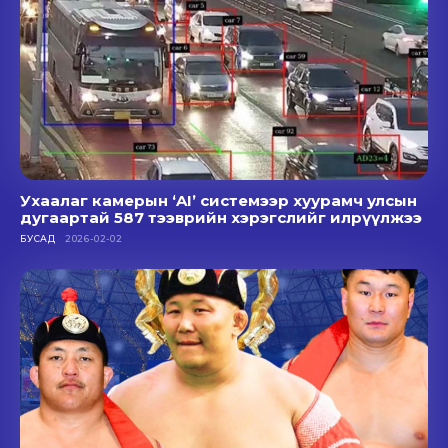
Ухаалаг камерын ‘AI’ системээр хуурамч улсын
дугаартай 587 тээврийн хэрэгслийг илрүүлжээ
БУСАД
2026-02-02