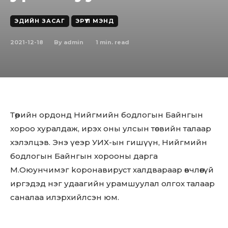
ЭДИЙН ЗАСАГ
ЭРҮҮЛ МЭНД
2021-12-18
1
min. read
By
admin
Төрийн ордонд Нийгмийн бодлогын Байнгын
хороо хуралдаж, ирэх оны улсын төсвийн талаар
хэлэлцэв. Энэ үеэр УИХ-ын гишүүн, Нийгмийн
бодлогын Байнгын хорооны дарга
М.Оюунчимэг kopoнaвиpycт халдвараар өвчлөөгүй
иргэдэд нэг удаагийн урамшуулал олгох талаар
саналаа илэрхийлсэн юм.