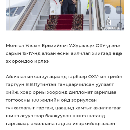
Монгол Улсын Ерөнхийлөгч У.Хүрэлсүх ОХУ-д энэ
сарын 15-17-нд албан ёсны айлчлал хийгээд өнөөдөр
эх орондоо ирлээ.
Айлчлалынхаа хугацаанд тэрбээр ОХУ-ын төрийн
тэргүүн В.В.Путинтэй ганцаарчилсан уулзалт
хийж, хоёр орны хооронд дипломат харилцаа
тогтоосны 100 жилийн ойд зориулсан
тунхаглалыг гаргаж, цаашид хамтыг ажиллагааг
шинэ агуулгаар баяжуулан шинэ шатанд
гаргахаар ажиллана гэдгээ илэрхийлцгээсэн