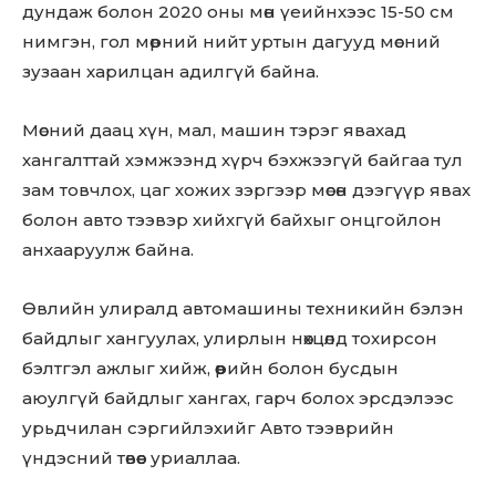
дундаж болон 2020 оны мөн үеийнхээс 15-50 см
нимгэн, гол мөрний нийт уртын дагууд мөсний
зузаан харилцан адилгүй байна.
Мөсний даац хүн, мал, машин тэрэг явахад
хангалттай хэмжээнд хүрч бэхжээгүй байгаа тул
зам товчлох, цаг хожих зэргээр мөсөн дээгүүр явах
болон авто тээвэр хийхгүй байхыг онцгойлон
анхааруулж байна.
Өвлийн улиралд автомашины техникийн бэлэн
байдлыг хангуулах, улирлын нөхцөлд тохирсон
бэлтгэл ажлыг хийж, өөрийн болон бусдын
аюулгүй байдлыг хангах, гарч болох эрсдэлээс
урьдчилан сэргийлэхийг Авто тээврийн
үндэсний төвөөс уриаллаа.