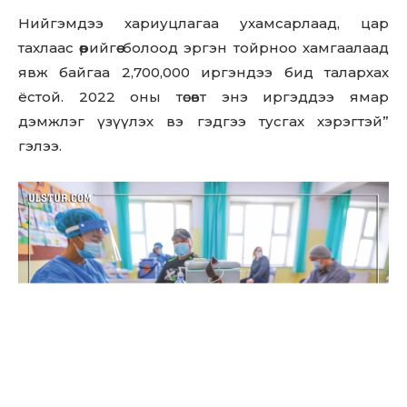
Нийгэмдээ хариуцлагаа ухамсарлаад, цар
тахлаас өөрийгөө болоод эргэн тойрноо хамгаалаад
явж байгаа 2,700,000 иргэндээ бид талархах
ёстой. 2022 оны төсөвт энэ иргэддээ ямар
дэмжлэг үзүүлэх вэ гэдгээ тусгах хэрэгтэй”
гэлээ.