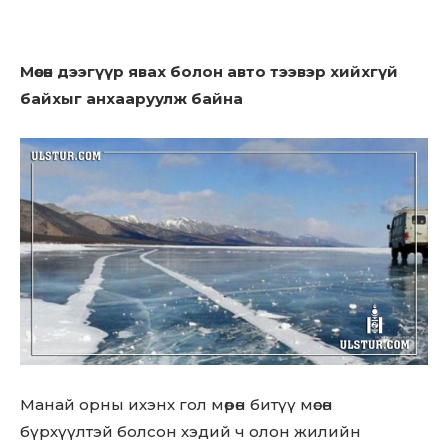
Мөсөн дээгүүр явах болон авто тээвэр хийхгүй
байхыг анхааруулж байна
Манай орны ихэнх гол мөрөн битүү мөсөн
бүрхүүлтэй болсон хэдий ч олон жилийн