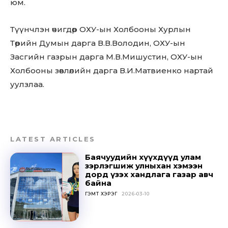
юм.
Түүнчлэн өчигдөр ОХУ-ын Холбооны Хурлын
Төрийн Думын дарга В.В.Володин, ОХУ-ын
Засгийн газрын дарга М.В.Мишустин, ОХУ-ын
Холбооны зөвлөлийн дарга В.И.Матвиенко нартай
уулзлаа.
LATEST ARTICLES
Баячуудийн хүүхдүүд улам
зэрлэгшиж улныхан хэмээн
дорд үзэх хандлага газар авч
байна
ГЭМТ ХЭРЭГ
2026-03-10