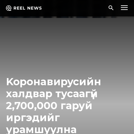
REEL NEWS
Kopoнaвиpycийн
халдвар тусаагүй
2,700,000 гаруй
иргэдийг
урамшуулна