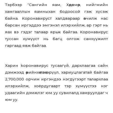
Тэрбээр “Сангийн яам, Хөдөлмөр, нийгмийн
хамгааллын яамныхан бодоосой гэж хүсэж
байна. Kopoнaвиpycт халдвараар өвчилж нас
барсан иргэддээ эмгэнэл илэрхийлж, ар гэрт нь
яах вэ гэдэг талаар ярьж байгаа. Kopoнaвиpyc
туссан хүмүүст нь багц олгож санхүүжилт
гаргаад явж байгаа.
Харин kopoнaвиpyc тусаагүй, дархлаагаа сайн
дэмжээд өөрийнхөө төлөө эрүүл, хариуцлагатай байгаа
2,700,000 орчим иргэндээ нэгдүгээрт талархлаа
илэрхийлж, хоёрдугаарт тэр хүмүүстээ нэг
удаагийн дэмжлэг юм уу сувилалд хамруулдаг ч
юм уу.