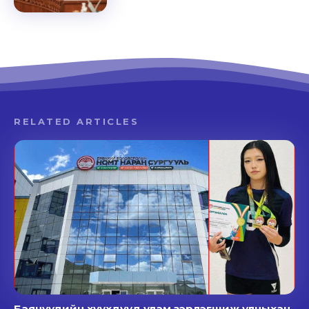
RELATED ARTICLES
Баячуудийн хүүхдүүд улам зэрлэгшиж улныхан