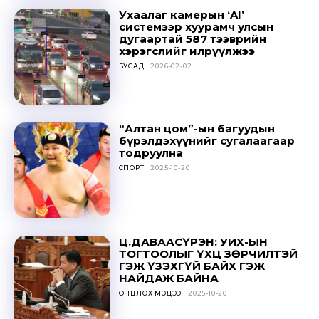
Ухаалаг камерын ‘AI’
системээр хуурамч улсын
дугаартай 587 тээврийн
хэрэгслийг илрүүлжээ
БУСАД
2026-02-02
“Алтан цом”-ын багуудын
бүрэлдэхүүнийг сугалаагаар
тодруулна
СПОРТ
2025-10-20
Ц.ДАВААСҮРЭН: УИХ-ЫН
ТОГТООЛЫГ ҮХЦ ЗӨРЧИЛТЭЙ
ГЭЖ ҮЗЭХГҮЙ БАЙХ ГЭЖ
НАЙДАЖ БАЙНА
ОНЦЛОХ МЭДЭЭ
2025-10-20