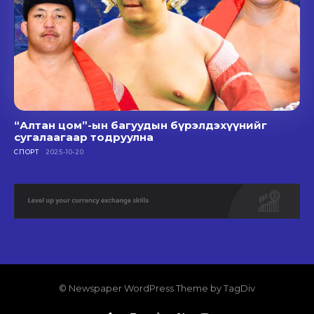
“Алтан цом”-ын багуудын бүрэлдэхүүнийг
сугалаагаар тодруулна
СПОРТ
2025-10-20
© Newspaper WordPress Theme by TagDiv