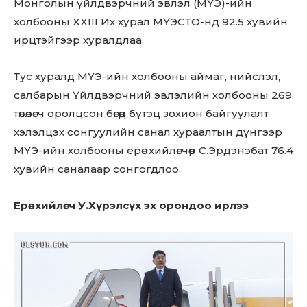
Монголын үйлдвэрчний эвлэл (МҮЭ)-ийн
Sing up for our newsletter
to stay in the loop.
холбооны XXIII Их хурал МҮЭСТО-нд 92.5 хувийн
ирцтэйгээр хуралдлаа.
SUBSCRIBE
Тус хуралд МҮЭ-ийн холбооны аймаг, нийслэл,
салбарын Үйлдвэрчний эвлэлийн холбооны 269
төлөөлөгч оролцсон бөгөөд бүтэц зохион байгуулалт
хэлэлцэх сонгуулийн санал хураалтын дүнгээр
МҮЭ-ийн холбооны ерөнхийлөгчөөр С.Эрдэнэбат 76.4
хувийн саналаар сонгогдлоо.
Ерөнхийлөгч У.Хүрэлсүх эх орондоо ирлээ