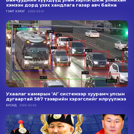
хэмээн дорд үзэх хандлага газар авч байна
ГЭМТ ХЭРЭГ
2026-03-10
Ухаалаг камерын ‘AI’ системээр хуурамч улсын
дугаартай 587 тээврийн хэрэгслийг илрүүлжээ
БУСАД
2026-02-02