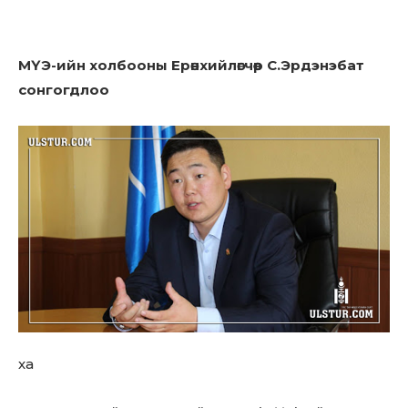
МҮЭ-ийн холбооны Ерөнхийлөгчөөр С.Эрдэнэбат
сонгогдлоо
Don't miss
ха
out!