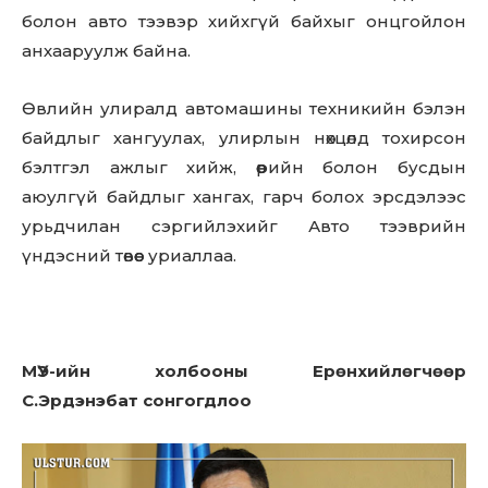
болон авто тээвэр хийхгүй байхыг онцгойлон
анхааруулж байна.
Өвлийн улиралд автомашины техникийн бэлэн
байдлыг хангуулах, улирлын нөхцөлд тохирсон
бэлтгэл ажлыг хийж, өөрийн болон бусдын
аюулгүй байдлыг хангах, гарч болох эрсдэлээс
урьдчилан сэргийлэхийг Авто тээврийн
үндэсний төвөөс уриаллаа.
МҮЭ-ийн холбооны Ерөнхийлөгчөөр
С.Эрдэнэбат сонгогдлоо