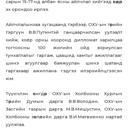
сарын 15-17-нд албан ёсны айлчлал хийгээд өнөөдөр
эх орондоо ирлээ.
Don't miss
Айлчлалынхаа хугацаанд тэрбээр ОХУ-ын төрийн
out!
тэргүүн В.В.Путинтэй ганцаарчилсан уулзалт
хийж, хоёр орны хооронд дипломат харилцаа
Sing up for our newsletter
to stay in the loop.
тогтоосны 100 жилийн ойд зориулсан
тунхаглалыг гаргаж, цаашид хамтыг ажиллагааг
шинэ агуулгаар баяжуулан шинэ шатанд
SUBSCRIBE
гаргахаар ажиллана гэдгээ илэрхийлцгээсэн
юм.
Түүнчлэн өчигдөр ОХУ-ын Холбооны Хурлын
Төрийн Думын дарга В.В.Володин, ОХУ-ын
Засгийн газрын дарга М.В.Мишустин, ОХУ-ын
Холбооны зөвлөлийн дарга В.И.Матвиенко нартай
уулзлаа.