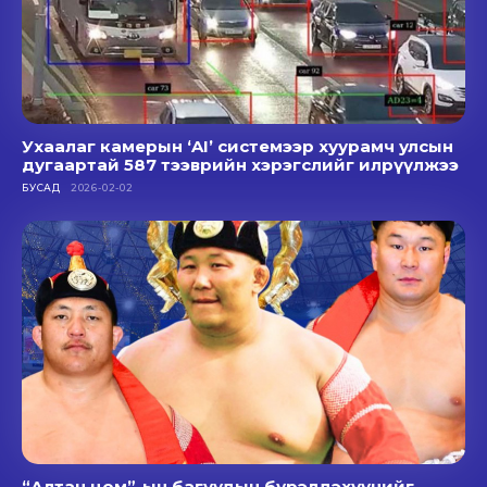
Ухаалаг камерын ‘AI’ системээр хуурамч улсын
дугаартай 587 тээврийн хэрэгслийг илрүүлжээ
БУСАД
2026-02-02
“Алтан цом”-ын багуудын бүрэлдэхүүнийг