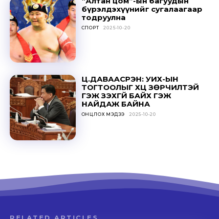
“Алтан цом”-ын багуудын
бүрэлдэхүүнийг сугалаагаар
тодруулна
СПОРТ
2025-10-20
Ц.ДАВААСҮРЭН: УИХ-ЫН
ТОГТООЛЫГ ҮХЦ ЗӨРЧИЛТЭЙ
ГЭЖ ҮЗЭХГҮЙ БАЙХ ГЭЖ
НАЙДАЖ БАЙНА
ОНЦЛОХ МЭДЭЭ
2025-10-20
RELATED ARTICLES