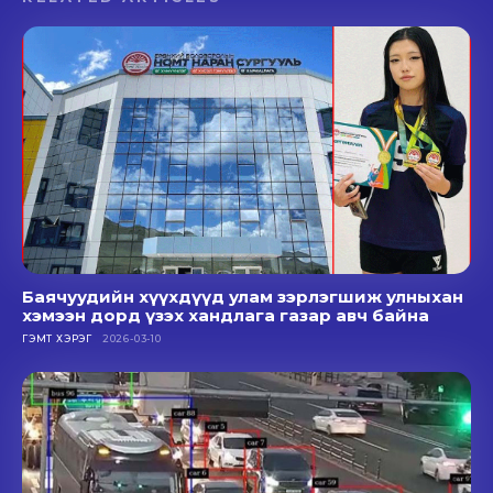
Баячуудийн хүүхдүүд улам зэрлэгшиж улныхан
хэмээн дорд үзэх хандлага газар авч байна
ГЭМТ ХЭРЭГ
2026-03-10