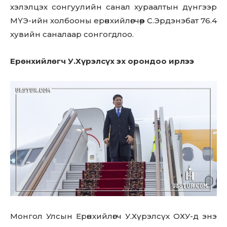
хэлэлцэх сонгуулийн санал хураалтын дүнгээр
МҮЭ-ийн холбооны ерөнхийлөгчөөр С.Эрдэнэбат 76.4
хувийн саналаар сонгогдлоо.
Ерөнхийлөгч У.Хүрэлсүх эх орондоо ирлээ
Монгол Улсын Ерөнхийлөгч У.Хүрэлсүх ОХУ-д энэ