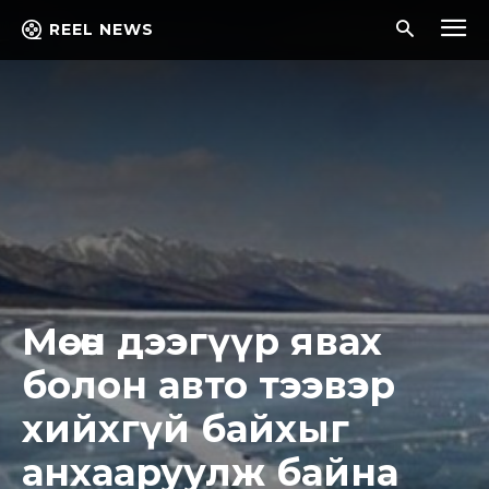
REEL NEWS
Мөсөн дээгүүр явах
болон авто тээвэр
хийхгүй байхыг
анхааруулж байна