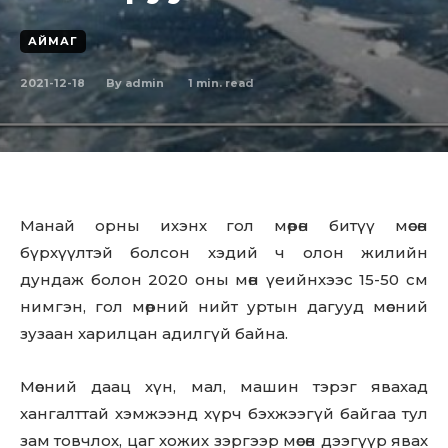
АЙМАГ
2021-12-18
1
min. read
By
admin
Манай орны ихэнх гол мөрөн битүү мөсөн
бүрхүүлтэй болсон хэдий ч олон жилийн
дундаж болон 2020 оны мөн үеийнхээс 15-50 см
нимгэн, гол мөрний нийт уртын дагууд мөсний
зузаан харилцан адилгүй байна.
Мөсний даац хүн, мал, машин тэрэг явахад
хангалттай хэмжээнд хүрч бэхжээгүй байгаа тул
зам товчлох, цаг хожих зэргээр мөсөн дээгүүр явах