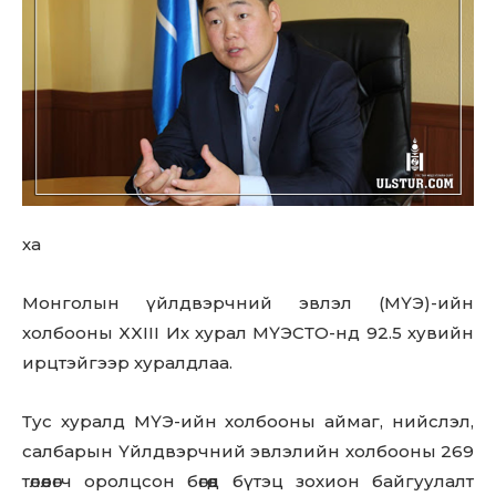
ха
Монголын үйлдвэрчний эвлэл (МҮЭ)-ийн
холбооны XXIII Их хурал МҮЭСТО-нд 92.5 хувийн
ирцтэйгээр хуралдлаа.
Тус хуралд МҮЭ-ийн холбооны аймаг, нийслэл,
салбарын Үйлдвэрчний эвлэлийн холбооны 269
төлөөлөгч оролцсон бөгөөд бүтэц зохион байгуулалт