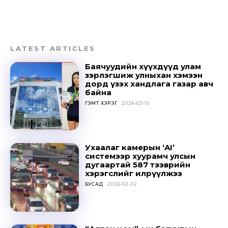
LATEST ARTICLES
Баячуудийн хүүхдүүд улам
зэрлэгшиж улныхан хэмээн
дорд үзэх хандлага газар авч
байна
ГЭМТ ХЭРЭГ
2026-03-10
Ухаалаг камерын ‘AI’
системээр хуурамч улсын
дугаартай 587 тээврийн
хэрэгслийг илрүүлжээ
БУСАД
2026-02-02