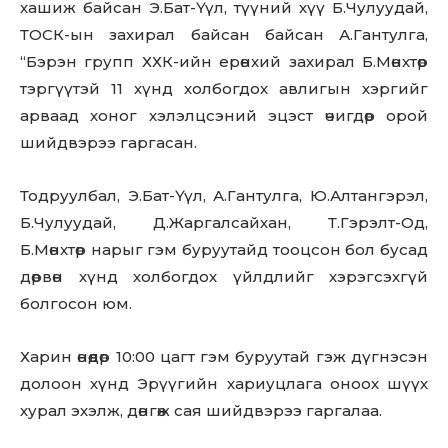
хашиж байсан Э.Бат-Үүл, түүний хүү Б.Чулуудай,
ТОСК-ын захирал байсан байсан А.Гантулга,
“Бэрэн групп ХХК-ийн ерөнхий захирал Б.Мөнхтөр
тэргүүтэй 11 хүнд холбогдох авлигын хэргийг
арваад хоног хэлэлцсэний эцэст өчигдөр орой
шийдвэрээ гаргасан.
Тодруулбал, Э.Бат-Үүл, А.Гантулга, Ю.Алтангэрэл,
Б.Чулуудай, Д.Жаргалсайхан, Т.Гэрэлт-Од,
Б.Мөнхтөр нарыг гэм буруутайд тооцсон бол бусад
дөрвөн хүнд холбогдох үйлдлийг хэрэгсэхгүй
болгосон юм.
Харин өнөөдөр 10:00 цагт гэм буруутай гэж дүгнэсэн
долоон хүнд Эрүүгийн хариуцлага оноох шүүх
хурал эхэлж, дөнгөж сая шийдвэрээ гаргалаа.