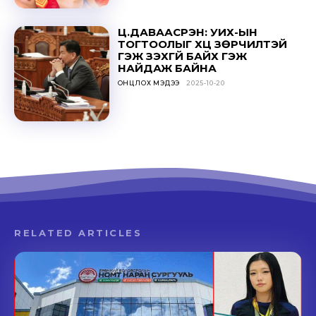
RELATED ARTICLES
Баячуудийн хүүхдүүд улам зэрлэгшиж улныхан
хэмээн дорд үзэх хандлага газар авч байна
ГЭМТ ХЭРЭГ
2026-03-10