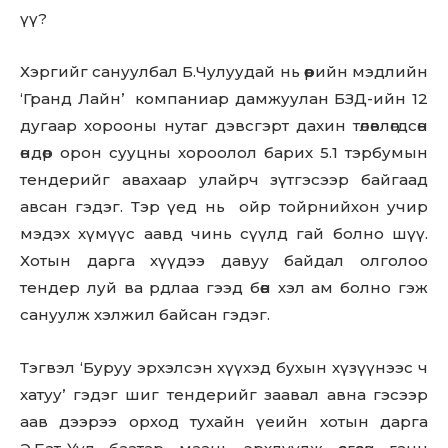
үү?
Хэргийг сануулбал Б.Чулуудай нь өөрийн мэдлийн
‘Гранд Лайн’ компаниар дамжуулан БЗД-ийн 12
дугаар хорооны нутаг дэвсгэрт дахин төлөвлөгдсөн
өндөр орон сууцны хороолол барих 5.1 тэрбумын
тендерийг авахаар улайрч зүтгэсээр байгаад
авсан гэдэг. Тэр үед нь ойр тойрнийхон учир
мэдэх хүмүүс аавд чинь сүүлд гай болно шүү.
Хотын дарга хүүдээ давуу байдал олголоо
тендер луй ва pдлаа гээд бөөн хэл ам болно гэж
сануулж хэлжил байсан гэдэг.
Тэгвэл ‘Буруу эрхэлсэн хүүхэд бухын хүзүүнээс ч
хатуу’ гэдэг шиг тендерийг заавал авна гэсээр
аав дээрээ орход тухайн үеийн хотын дарга