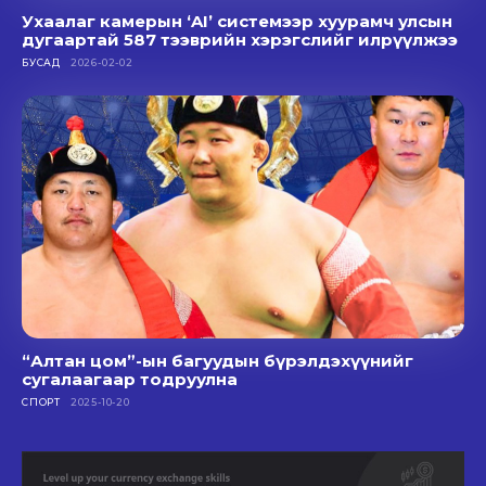
“Алтан цом”-ын багуудын бүрэлдэхүүнийг
сугалаагаар тодруулна
СПОРТ
2025-10-20
© Newspaper WordPress Theme by TagDiv