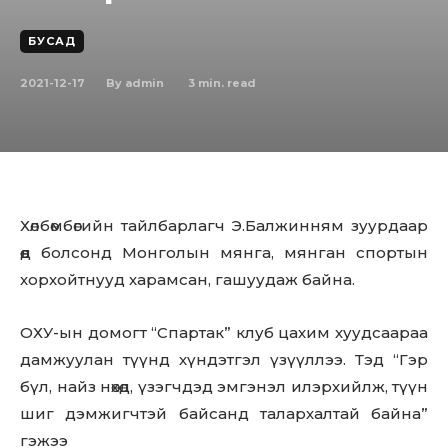
БУСАД
2021-12-17
3
min. read
By
admin
Хөлбөмбөгийн тайлбарлагч Э.Балжинням зуурдаар
өөд болсонд Монголын мянга, мянган спортын
хорхойтнууд харамсан, гашуудаж байна.
ОХУ-ын домогт “Спартак” клуб цахим хуудсаараа
дамжуулан түүнд хүндэтгэл үзүүллээ. Тэд “Гэр
бүл, найз нөхөд, үзэгчдэд эмгэнэл илэрхийлж, түүн
шиг дэмжигчтэй байсанд талархалтай байна”
гэжээ