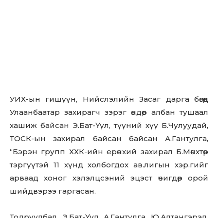
Улаанбаатар захирагч зэрэг өндөр албан тушаал
хашиж байсан Э.Бат-Үүл, түүний хүү Б.Чулуудай,
ТОСК-ын захирал байсан байсан А.Гантулга,
“Бэрэн групп ХХК-ийн ерөнхий захирал Б.Мөнхтөр
тэргүүтэй 11 хүнд холбогдох ав.лигын хэр.гийг
арваад хоног хэлэлцсэний эцэст өчигдөр орой
шийдвэрээ гаргасан.
Тодруулбал, Э.Бат-Үүл, А.Гантулга, Ю.Алтангэрэл,
Б.Чулуудай, Д.Жаргалсайхан, Т.Гэрэлт-Од,
Б.Мөнхтөр нарыг гэм буруутайд тооцсон бол бусад
дөрвөн хүнд холбогдох үйлдлийг хэрэгсэхгүй
болгосон юм.
Харин өнөөдөр 10:00 цагт гэм буруутай гэж дүгнэсэн
долоон хүнд Эрүүгийн хариуцлага оноох шүүх
хурал эхэлж, дөнгөж сая шийдвэрээ гаргалаа.