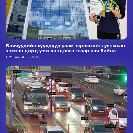
Ухаалаг камерын ‘AI’ системээр хуурамч улсын
дугаартай 587 тээврийн хэрэгслийг илрүүлжээ
БУСАД
2026-02-02