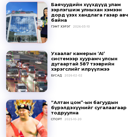
БУСАД
2026-02-02
“Алтан цом”-ын багуудын
бүрэлдэхүүнийг сугалаагаар
тодруулна
СПОРТ
2025-10-20
Ц.ДАВААСҮРЭН: УИХ-ЫН
ТОГТООЛЫГ ҮХЦ ЗӨРЧИЛТЭЙ
ГЭЖ ҮЗЭХГҮЙ БАЙХ ГЭЖ
НАЙДАЖ БАЙНА
ОНЦЛОХ МЭДЭЭ
2025-10-20