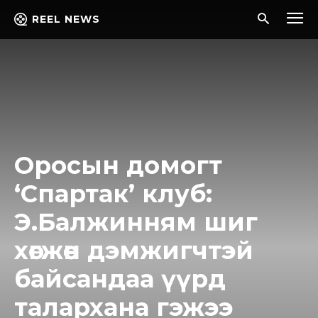
REEL NEWS
Оросын домогт
‘Спартак’ клуб:
Э.Балжинням шиг
хөгжөөн дэмжигчтэй
байсандаа үүрд
талархана гэжээ