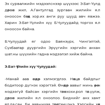
Эх сурвалжийн мэдээлснээр шүүхээс Э.Бат-Үүлд
дөрвөн жил, А.Гантулгад зургаан жилийн я.л
оноосон бөгөөд хор.их анги руу шууд авч явжээ.
Харин Э.Бат-Үүлийн хүү Б.Чулуудайд торгох я.л
оноосон байна.
Б.Чулуудай яг одоо Баянзүрх, Чингэлтэй,
Сүхбаатар дүүргийн Эрүүгийн хэргийн анхан
шат.ны шүүхийн гадна мэдээлэл хийж байна.
Э.Бат-Үүлийн хүү Чулуудай:
-Манай аав өнөөдөр хэлмэгдлээ. Нөхцөл байдлыг
бодитоор дүгнэх хэрэгтэй. Өнөөдөр аавыг минь өөрөө ч
мэдээгүй байсан хэргийн төлөө хохи.рол төл.үүлж,
дөрвөн жилийн я.л оноолоо. Биднийг анх хамт
ял.ла.сан. Би аавынхаа төлөө тэмцэнэ. Хэргийн хөөн