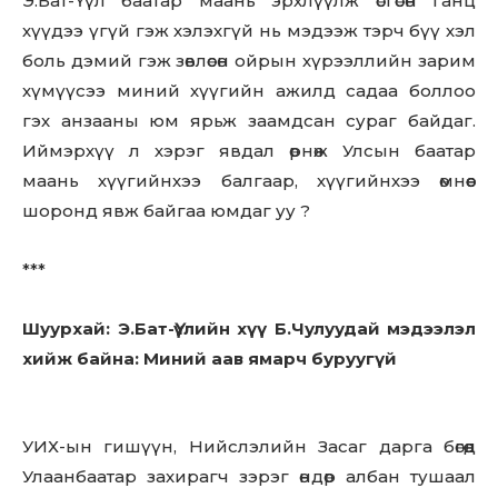
Э.Бат-Үүл баатар маань эрхлүүлж өсгөсөн ганц
хүүдээ үгүй гэж хэлэхгүй нь мэдээж тэрч бүү хэл
боль дэмий гэж зөвлөсөн ойрын хүрээллийн зарим
хүмүүсээ миний хүүгийн ажилд садаа боллоо
гэх анзааны юм ярьж заамдсан сураг байдаг.
Иймэрхүү л хэрэг явдал өрнөж Улсын баатар
маань хүүгийнхээ балгаар, хүүгийнхээ өмнөөс
шopoнд явж байгаа юмдаг уу ?
***
Шуурхай: Э.Бат-Үүлийн хүү Б.Чулуудай мэдээлэл
хийж байна: Миний аав ямарч буруугүй
УИХ-ын гишүүн, Нийслэлийн Засаг дарга бөгөөд
Улаанбаатар захирагч зэрэг өндөр албан тушаал