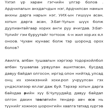
Үхтэл үр харам гэгчийн үлгэр болов .
Ардчилалын анхдагчдын нэг, Ардчилсан намын
анхны дарга нарын нэг, УИХ-ын гишүүн асан,
хотын дарга асан, Э.Бат-Үүлын шүүх болж
дуулиантайгаар хорих анги руу ачигдав. Э.Бат-
Үүлийг гэм буруутайг тогтоож 4-н жил хор.их я.л
оноов. Чухам юунаас болж тэр шopoнд орох
болов?
Авилга, албан тушаалын хэргээр тодорхойлбол
албан тушаалаа урвуулан ашигласан, бусдад
давуу байдал олгосон, иргэд олон нийтэд, улсад
онц их хэмжээний хохи.рол учруулсан гэх
үндэслэлээр ял.лаг.даж буй. Тэрээр хотын дарга
байхдаа өөрийн хүү Б.Чулуудайд давуу байдал
олгон дахин төлөвлөлтийн тендер авч өгсөн нь
түүнийг хожмоо шopoнгийн хаалга татхад хүргэв