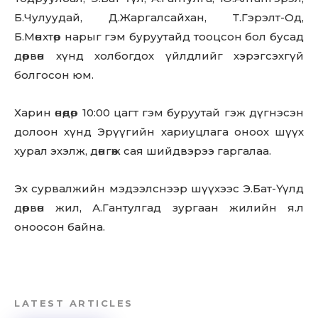
Эх сурвалжийн мэдээлснээр шүүхээс Э.Бат-Үүлд
дөрвөн жил, А.Гантулгад зургаан жилийн я.л
оноосон байна.
LATEST ARTICLES
Баячуудийн хүүхдүүд улам
зэрлэгшиж улныхан хэмээн
дорд үзэх хандлага газар авч
байна
ГЭМТ ХЭРЭГ
2026-03-10
Ухаалаг камерын ‘AI’
системээр хуурамч улсын
дугаартай 587 тээврийн
хэрэгслийг илрүүлжээ