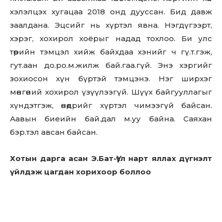
хэлэлцэх хугацаа 2018 онд дууссан. Бид давж
заалдана. Эцсийг нь хүртэл явна. Нэгдүгээрт,
хэрэг, хохирол хоёрыг надад тохлоо. Би улс
төрийн тэмцэл хийж байхдаа хэнийг ч гү.т.гэж,
гут.аан до.ро.м.жилж бай.гаа.гүй. Энэ хэргийг
зохиосон хүн бүртэй тэмцэнэ. Нэг ширхэг
мөнгөний хохирол үзүүлээгүй. Шүүх байгууллагыг
хүндэтгэж, өнөөдрийг хүртэл чимээгүй байсан.
Аавын биеийн бай.дал м.уу байна. Саяхан
бэр.тэл авсан байсан.
Хотын дарга асан Э.Бат-Үүл нарт яллax дүгнэлт
үйлдэж цaгдaн xopиxoop боллоо
УИХ-ын гишүүн, Нийслэлийн Засаг дарга бөгөөд