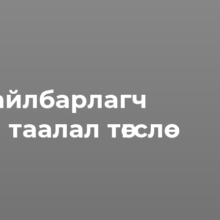
тайлбарлагч
aaлaл төгслөө