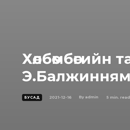
Хөлбөмбөгийн 
Э.Балжинням т
By
admin
2021-12-16
5
min. read
БУСАД