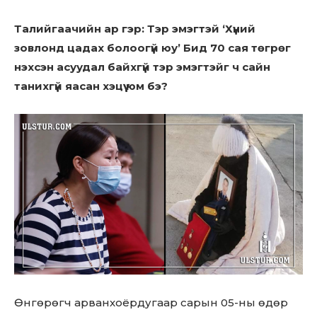
Талийгаачийн ар гэр: Тэр эмэгтэй ‘Хүний
зовлонд цадах болоогүй юу’ Бид 70 сая төгрөг
нэхсэн асуудал байхгүй тэр эмэгтэйг ч сайн
танихгүй яасан хэцүү юм бэ?
Өнгөрөгч арванхоёрдугаар сарын 05-ны өдөр