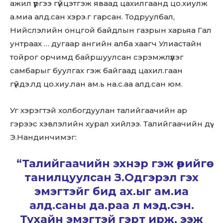
ажил үүргээ гүйцэтгэж яваад цахилгаанд цо.хиулж
а.миа алд.сан хэрэ.г гарсан. Тодруулбал,
Нийслэлийн онцгой байдлын газрын харьяа Гал
унтраах … дугаар ангийн алба хаагч Улиастайн
тойрог орчимд байршуулсан сэрэмжлүүлэг
самбарыг буулгах гэж байгаад цахил.гаан
гүйдэ.лд цо.хиу.лан ам.ь на.с.аа алд.сан юм.
Уг хэрэгтэй холбогдуулан талийгаачийн ар
гэрээс хэвлэлийн хурал хийлээ. Талийгаачийн дүү
Э.Нандинчимэг:
“Талийгаачийн эхнэр гэж өөрийгөө
танилцуулсан З.Одгэрэл гэх
эмэгтэйг бид ах.ыг ам.иа
алд.саны да.раа л мэд.сэн.
Тухайн эмэгтэй гэрт ирж, ээж