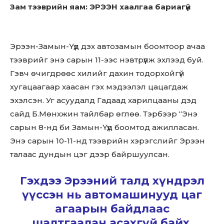
Зам тээврийн яам: ЭРЭЭН хаалгаа бариагүй
Эрээн-Замын-Үүд дэх автозамын боомтоор ачаа
тээврийг энэ сарын 11-ээс нэвтрүүлж эхлээд буй.
Гэвч өчигдрөөс хилийг дахин тодорхойгүй
хугацаагаар хаасан гэх мэдээлэл цацагдаж
эхэлсэн. Уг асуудалд Гадаад харилцааны дэд
сайд Б.Мөнхжин тайлбар өглөө. Тэрбээр “Энэ
сарын 8-нд би Замын-Үүд боомтод ажилласан.
Энэ сарын 10-11-нд тээврийн хэрэгслийг Эрээн
талаас дундын цэг дээр байршуулсан.
Гэхдээ Эрээний талд хүндрэл
үүссэн нь автомашинууд цаг
агаарын байдлаас
шалтгаалан асахгүй байх,