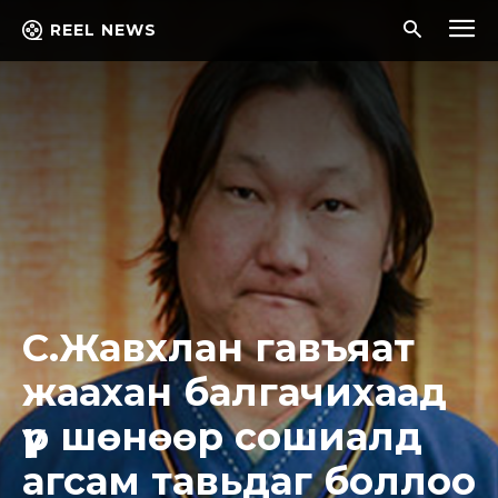
REEL NEWS
С.Жавхлан гавъяат
жаахан балгачихаад
үүр шөнөөр сошиалд
агсам тавьдаг боллоо