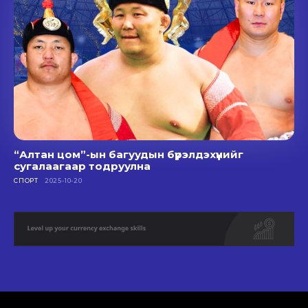
“Алтан цом”-ын багуудын бүрэлдэхүүнийг
сугалаагаар тодруулна
СПОРТ
2025-10-20