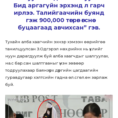
Бид аргагүйн эрхэнд л гарч
ирлээ. Талийгаачийн буянд
гэж 900,000 төгрөг өгснөө
буцаагаад авчихсан” гэв.
Тухайн алба хаагчийн эхнэр хэмээн өөрийгөө
танилцуулсан З.Одгэрэл нөх.рийнх нь үх.лийг
нуун дарагдуулж буй алба хаагчдыг шалгуулах,
на.с бар.сан шалтгааныг үнэн зөвөөр
тодруулахаар Баянзүрх дүүргийн цагдаагийн
гуравдугаар хэлтсийн гадна өл.сгөл.өн зарлаж
буй.