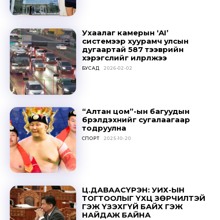
Ухаалаг камерын ‘AI’
системээр хуурамч улсын
дугаартай 587 тээврийн
хэрэгслийг илрүүлжээ
БУСАД
2026-02-02
“Алтан цом”-ын багуудын
бүрэлдэхүүнийг сугалаагаар
тодруулна
СПОРТ
2025-10-20
Ц.ДАВААСҮРЭН: УИХ-ЫН
ТОГТООЛЫГ ҮХЦ ЗӨРЧИЛТЭЙ
ГЭЖ ҮЗЭХГҮЙ БАЙХ ГЭЖ
НАЙДАЖ БАЙНА