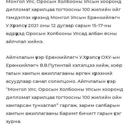
Монгол Улс, Оросын Холбооны Улсын хооронд
дипломат харилцаа тогтоосны 100 жилийн ойг
тэмдэглэх хүрээнд Монгол Улсын Ерөнхийлөгч
У.Хүрэлсүх 2021 оны 12 дугаар сарын 15-17-ны
өдрүүдэд Оросын Холбооны Улсад албан ёсны
айлчлал хийнэ.
Айлчлалын үеэр Ерөнхийлөгч У.Хүрэлсүх ОХУ-ын
Ерөнхийлөгч В.В.Путинтай хэлэлцээ хийж, хоёр
талын хамтын ажиллагааны өргөн хүрээний
асуудлаар санал солилцоно. Айлчлалын үеэр
“Монгол Улс, Оросын Холбооны Улсын хооронд
дипломат харилцаа тогтоосны 100 жилийн ойн
хамтарсан тунхаглал” гаргаж, зарим салбарын
хамтын ажиллагааны баримт бичигт гарын үсэг
зурна.