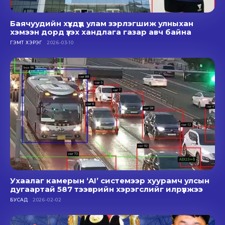
Баячуудийн хүүхдүүд улам зэрлэгшиж улныхан
хэмээн дорд үзэх хандлага газар авч байна
ГЭМТ ХЭРЭГ
2026-03-10
Ухаалаг камерын ‘AI’ системээр хуурамч улсын
дугаартай 587 тээврийн хэрэгслийг илрүүлжээ
БУСАД
2026-02-02