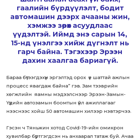
гаалийн бүрдүүлэлт, бодит
автомашин дээрх ачааны жин,
хэмжээ зөрөх асуудлаас
үүдэлтэй. Иймд энэ сарын 14,
15-нд үнэлгээ хийж дүгнэлт нь
гарч байна. Тэгэхээр Эрээн
дахин хаалгаа бариагүй.
Бараа бүтээгдэхүүн эргэлтэд орох үе шаттай ажлын
процесс явагдаж байна” гэв. Зам тээврийн
хөгжлийн яамны мэдээлснээр Эрээн-Замын-
Үүдийн автозамын боомтын үйл ажиллагааг
нээснээс хойш 50 автомашин хилээр нэвтэрчээ.
Гэсэн ч Тяньжин хотод Covid-19-ийн омикрон
хувилбар бүртгэгдсэн нь анхаарал татаж буй. Ачаа