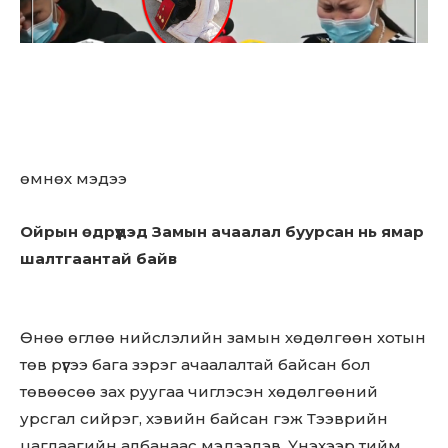
өмнөх мэдээ
Ойрын өдрүүдэд Замын ачаалал буурсан нь ямар
шалтгаантай байв
Өнөө өглөө нийслэлийн замын хөдөлгөөн хотын
төв рүүгээ бага зэрэг ачаалалтай байсан бол
төвөөсөө зах руугаа чиглэсэн хөдөлгөөний
урсгал сийрэг, хэвийн байсан гэж Тээврийн
цагдаагийн албанаас мэдээлэв. Үнэхээр тийм