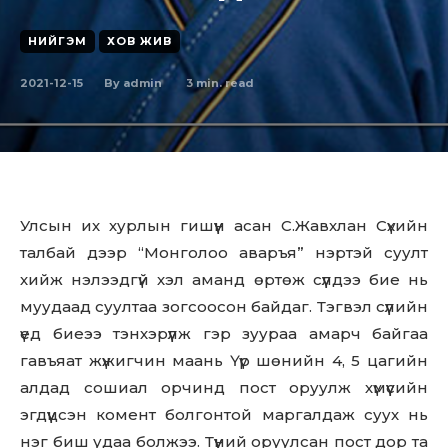
НИЙГЭМ
ХОВ ЖИВ
2021-12-15
3
min. read
By
admin
Улсын их хурлын гишүүн асан С.Жавхлан Сүхийн
талбай дээр “Монголоо аваръя” нэртэй суулт
хийж нэлээдгүй хэл аманд өртөж сүүлдээ бие нь
муудаад суултаа зогсоосон байдаг. Тэгвэл сүүлийн
үед биеээ тэнхэрүүлж гэр зуураа амарч байгаа
гавъяат жүжигчин маань Үүр шөнийн 4, 5 цагийн
алдад сошиал орчинд пост оруулж хүмүүсийн
эгдүүцсэн комент болгонтой маргалдаж суух нь
нэг биш удаа болжээ. Түүний оруулсан пост дор та