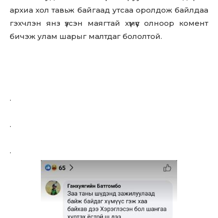
архиа хол тавьж байгаад утсаа оролдож байлдаа
гэхчлэн янз үзсэн маягтай хүмүүс олноор комент
бичэж улам шарыг малтдаг бололтой.
.
.
.