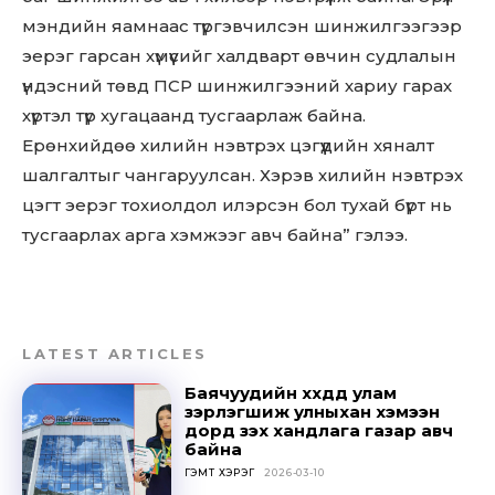
мэндийн яамнаас түргэвчилсэн шинжилгээгээр
эерэг гарсан хүмүүсийг халдварт өвчин судлалын
үндэсний төвд ПСР шинжилгээний хариу гарах
хүртэл түр хугацаанд тусгаарлаж байна.
Ерөнхийдөө хилийн нэвтрэх цэгүүдийн хяналт
шалгалтыг чангаруулсан. Хэрэв хилийн нэвтрэх
цэгт эерэг тохиолдол илэрсэн бол тухай бүрт нь
тусгаарлах арга хэмжээг авч байна” гэлээ.
LATEST ARTICLES
Баячуудийн хүүхдүүд улам
зэрлэгшиж улныхан хэмээн
дорд үзэх хандлага газар авч
байна
ГЭМТ ХЭРЭГ
2026-03-10