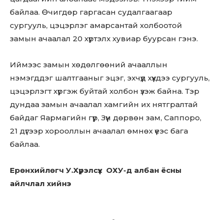
байлаа. Өчигдөр гаргасан судалгаагаар
сургууль, цэцэрлэг амарсантай холбоотой
замын ачаалал 20 хүртэлх хувиар буурсан гэнэ.
Иймээс замын хөдөлгөөний ачааллын
нэмэгддэг шалтгааныг эцэг, эхчүүд хүүхдээ сургууль,
Don't miss
цэцэрлэгт хүргэж буйтай холбон үзэж байна. Тэр
out!
дундаа замын ачаалал хамгийн их нятгралтай
байдаг Яармагийн гүүр, Зүүн дөрвөн зам, Саппоро,
Sing up for our newsletter
21 дүгээр хорооллын ачаалал өмнөх үеэс бага
to stay in the loop.
байлаа.
SUBSCRIBE
Ерөнхийлөгч У.Хүрэлсүх ОХУ-д албан ёсны
айлчлал хийнэ