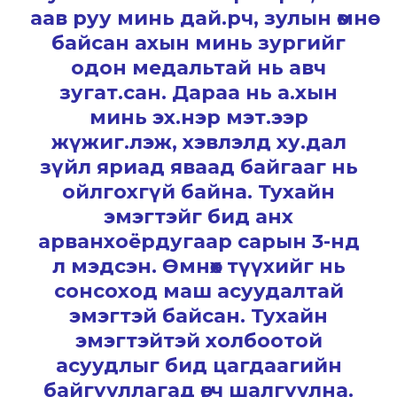
аав руу минь дай.рч, зулын өмнө
байсан ахын минь зургийг
одон медальтай нь авч
зугат.сан. Дараа нь а.хын
минь эх.нэр мэт.ээр
жүжиг.лэж, хэвлэлд ху.дал
зүйл яриад яваад байгааг нь
ойлгохгүй байна. Тухайн
эмэгтэйг бид анх
арванхоёрдугаар сарын 3-нд
л мэдсэн. Өмнөх түүхийг нь
сонсоход маш асуудалтай
эмэгтэй байсан. Тухайн
эмэгтэйтэй холбоотой
асуудлыг бид цагдаагийн
байгууллагад өгч шалгуулна.