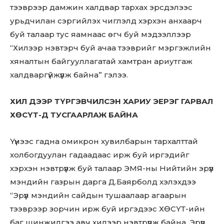
тээврээр дамжин халдвар тархах эрсдэлээс
урьдчилан сэргийлэх чиглэлд хэрхэн анхаарч
буй талаар тус яамнаас өгч буй мэдээллээр
“Хилээр нэвтэрч буй ачаа тээврийг мэргэжлийн
хяналтын байгууллагатай хамтран ариутгаж
халдваргүйжүүлж байна” гэлээ.
ХИЛ ДЭЭР ТҮРГЭВЧИЛСЭН ХАРИУ ЭЕРЭГ ГАРВАЛ
ХӨСҮТ-Д ТУСГААРЛАЖ БАЙНА
Үүнээс гадна омикрон хувилбарын тархалттай
холбогдуулан гадаадаас ирж буй иргэдийг
хэрхэн нэвтрүүлж буй талаар ЭМЯ-ны Нийтийн эрүүл
мэндийн газрын дарга Д.Баярболд хэлэхдээ
“Эрүүл мэндийн сайдын тушаалаар агаарын
тээврээр зорчин ирж буй иргэдээс ХӨСҮТ-ийн
баг шинжилгээ авч хилээр нэвтрүүлж байна. Эрүүл