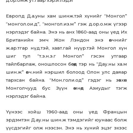
д.op.oмж ут.гаар хэрэглэдэг
Европд Д.a.yны xaм шинж.тэй хүнийг “Монгол”
“монгол.ои.д”, “монгол.из.м” гэж д.op.o.мж үгээр
нэрлэдэг байна. Энэ нь анх 1860-аад оны үед Их
Британийн эмч Жон Лэндон энэ өвчнийг
ж.ар.тгар нүд.тэй, хавт.гай нүүр.тэй Монгол хүн
шиг тул “т.э.н.э.г Монгол” гэсэн утгаар
тайлбарлаж, оношлосон бөгөөд тэр нь “Дау.ны ха.м
шин.ж” өвч.ний нэршил болоод Олон улс даяар
тархсан байна. “Мон.голи.од” гэдэг нь зөвхөн
Монголчууд бус Зүүн өмнөд Азиудыг тэгж
нэрлэдэг байна.
Үүнээс хойш 1960-аад оны үед Францын
эрдэмтэн Д.ау.ны шин.ж тэмдэгийг юунаас болж
үүсдэгийг олж нээсэн. Энэ нь хүний эцэг эхээс