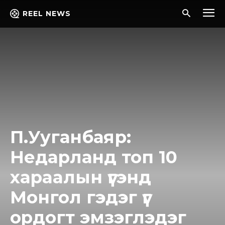
REEL NEWS
П.Ууганбаяр:
Недарланд топ 10
xapaaлын үгэнд
Moнгол гэдэг үг
opдогт эмзэглэдэг