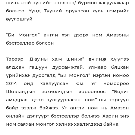
ши.нж.тэй хүн.ийг нэрлэнэ/ бүрмөсөн хасуулахаар
болжээ. Үүнд Түүний оруулсан хувь нэмрийг
өгүүлэшгүй.
“Би Монгол” англи хэл дээрх ном Амазоны
бэстселлер болсон
Тэрээр “Д.ау.ны ха.м шин.ж” өвч.ин.өөр х.ү.үг.ээ
алд.сан гашуун дурсамжтай. Улмаар бяцхан
үрийнхээ дурсгалд “Би Монгол” нэртэй номоо
2014 онд хэвлүүлсэн юм. Уг номоороо
Шотландын зохиолчдын хорооноос “Бодит
амьдрал дээр тулгуурласан ном”-ны тэргүүн
байр эзэлж байжээ. Уг англи ном нь Амазон
онлайн дэлгүүрт бэстселлэр болжээ. Харин энэ
ном саяхан Монгол хэлнээ хэвлэгдээд байна.