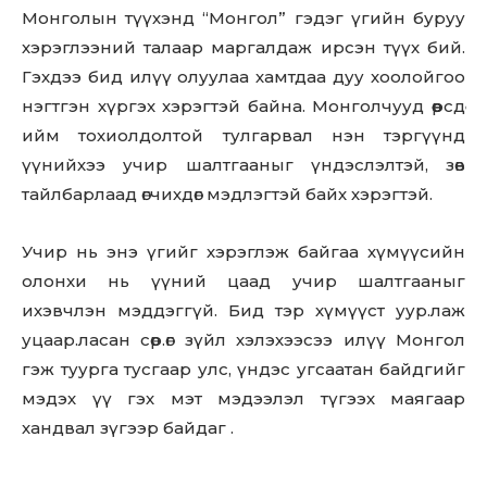
Монголын түүхэнд “Монгол” гэдэг үгийн буруу
хэрэглээний талаар маргалдаж ирсэн түүх бий.
Гэхдээ бид илүү олуулаа хамтдаа дуу хоолойгоо
нэгтгэн хүргэх хэрэгтэй байна. Монголчууд өөрсдөө
ийм тохиолдолтой тулгарвал нэн тэргүүнд
үүнийхээ учир шалтгааныг үндэслэлтэй, зөв
тайлбарлаад өгчихдөг мэдлэгтэй байх хэрэгтэй.
Учир нь энэ үгийг хэрэглэж байгаа хүмүүсийн
олонхи нь үүний цаад учир шалтгааныг
ихэвчлэн мэддэггүй. Бид тэр хүмүүст уур.лаж
уцаар.ласан сөр.өг зүйл хэлэхээсээ илүү Монгол
гэж туурга тусгаар улс, үндэс угсаатан байдгийг
мэдэх үү гэх мэт мэдээлэл түгээх маягаар
хандвал зүгээр байдаг .