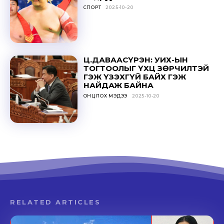
СПОРТ
2025-10-20
Ц.ДАВААСҮРЭН: УИХ-ЫН
ТОГТООЛЫГ ҮХЦ ЗӨРЧИЛТЭЙ
ГЭЖ ҮЗЭХГҮЙ БАЙХ ГЭЖ
НАЙДАЖ БАЙНА
ОНЦЛОХ МЭДЭЭ
2025-10-20
RELATED ARTICLES