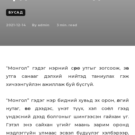
БУСАД
2021-12-14
3
min. read
By
admin
“Монгол” гэдэг нэрний сөрөг утгыг зогсоож, зөв
утга санааг дэлхий нийтэд таниулах гэж
хичээнгүйлэн ажиллаж буй бүсгүй.
“Монгол” гэдэг нэр бидний хувьд эх орон, өлгий
нутаг, өвөг дээдэс, үнэт түүх, хэл соёл гээд
үндэсний дээд болгоныг шингээсэн гайхам үг.
Гэтэл энэ сайхан үгийг маань зарим оронд
мэдлэггүйн улмаас эсвэл бүдүүлэг хэлбэрээр,