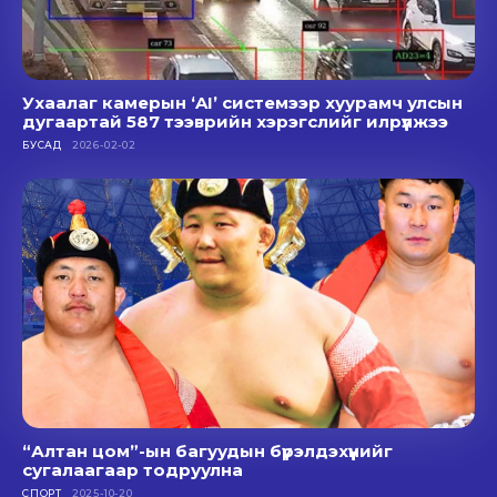
Ухаалаг камерын ‘AI’ системээр хуурамч улсын
дугаартай 587 тээврийн хэрэгслийг илрүүлжээ
БУСАД
2026-02-02
“Алтан цом”-ын багуудын бүрэлдэхүүнийг
сугалаагаар тодруулна
СПОРТ
2025-10-20