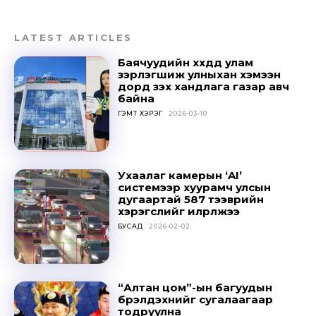
LATEST ARTICLES
Баячуудийн хүүхдүүд улам
зэрлэгшиж улныхан хэмээн
дорд үзэх хандлага газар авч
байна
ГЭМТ ХЭРЭГ
2026-03-10
Ухаалаг камерын ‘AI’
системээр хуурамч улсын
дугаартай 587 тээврийн
хэрэгслийг илрүүлжээ
БУСАД
2026-02-02
“Алтан цом”-ын багуудын
бүрэлдэхүүнийг сугалаагаар
тодруулна