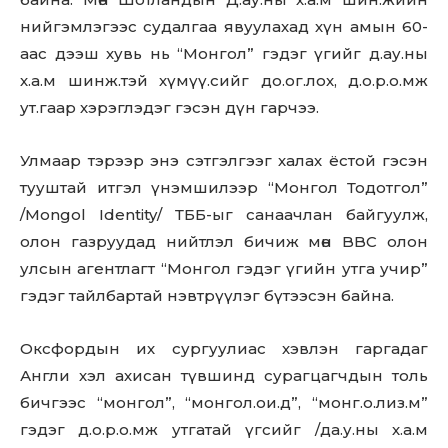
нийгэмлэгээс судалгаа явуулахад хүн амын 60-
аас дээш хувь нь “Монгол” гэдэг үгийг д.ау.ны
х.а.м шинж.тэй хүмүү.сийг до.ог.лох, д.о.р.о.мж
ут.гаар хэрэглэдэг гэсэн дүн гарчээ.
Улмаар тэрээр энэ сэтгэлгээг халах ёстой гэсэн
тууштай итгэл үнэмшилээр “Монгол Тодотгол”
/Mongol Identity/ ТББ-ыг санаачлан байгуулж,
олон газруудад нийтлэл бичиж мөн BBC олон
Don't miss
улсын агентлагт “Монгол гэдэг үгийн утга учир”
гэдэг тайлбартай нэвтрүүлэг бүтээсэн байна.
out!
Sing up for our newsletter
Оксфордын их сургуулиас хэвлэн гаргадаг
to stay in the loop.
Англи хэл ахисан түвшинд сурагцагчдын толь
бичгээс “монгол”, “монгол.ои.д”, “монг.о.лиз.м”
SUBSCRIBE
гэдэг д.o.p.o.мж утгатай үгсийг /да.у.ны х.а.м