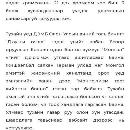
авдаг хромсомны 21 дэх хромсом хос биш 3
болж хуваагдсанаар үүсдэг удамшлын
санамсаргүй гажуудал юм.
Тухайн үед ДЭМБ Олон Улсын өвчний толь бичигт
“Д.ау.ны өвч.лөл” гэдэг үгийг албан ёсоор
оруулсан боловч одоо болтол хүмүүс “Монгол”
үгийг д.о.р.о.м.ж утгаар ашигласаар байна.
Жишээлбэл саяхан Герман улсад нэг Монгол
эмэгтэй жирэмсний хяналтанд орох үед
эмнэлгийн ханан дээр “Мон.го.ли.зм тест
хийлгэж болно” гэсэн зар байжээ. Тухайн
эмэгтэй энэ үгийг хэрэглэхээ больсон үг хэллэг
гэсэн боловч үл тоох хандлага гаргасан байна.
Улмаар тухайн газар руу олон хүн утасдаж,
шаардлага тавьснаар вэбсайт дээрээс нь
устгуулжээ.