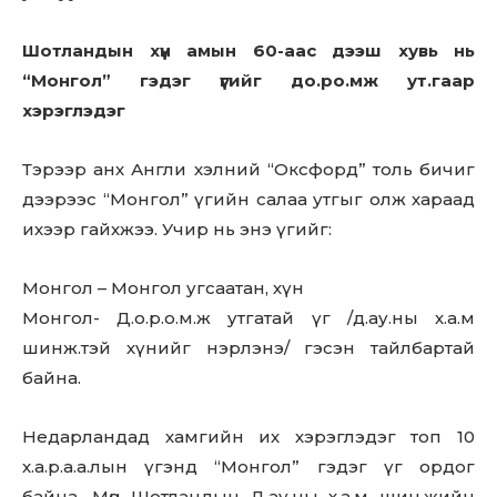
Шотландын хүн амын 60-аас дээш хувь нь
“Монгол” гэдэг үгийг дo.po.мж ут.гаар
хэрэглэдэг
Тэрээр анх Англи хэлний “Оксфорд” толь бичиг
дээрээс “Монгол” үгийн салаа утгыг олж хараад
ихээр гайхжээ. Учир нь энэ үгийг:
Монгол – Монгол угсаатан, хүн
Монгол- Д.o.p.o.м.ж утгатай үг /д.ау.ны х.а.м
шинж.тэй хүнийг нэрлэнэ/ гэсэн тайлбартай
байна.
Недарландад хамгийн их хэрэглэдэг топ 10
х.а.р.а.а.лын үгэнд “Монгол” гэдэг үг ордог
байна. Мөн Шотландын Д.ау.ны х.а.м шин.жийн