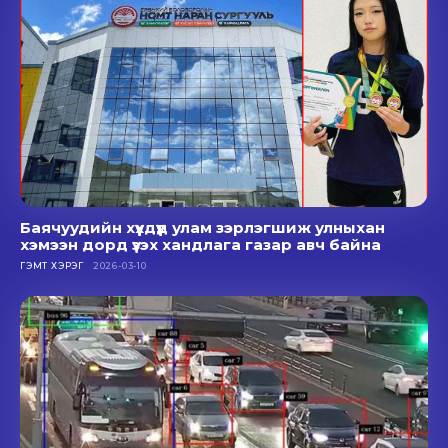
Баячуудийн хүүхдүүд улам зэрлэгшиж улныхан
хэмээн дорд үзэх хандлага газар авч байна
ГЭМТ ХЭРЭГ
2026-03-10