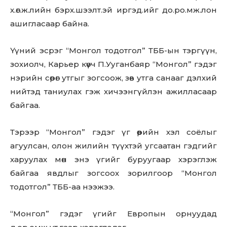
х.өг.ж.лийн бэрх.шээлт.эй иргэд.ийг до.ро.мж.лон
ашигласаар байна.
Үүний эсрэг “Монгол тодотгол” ТББ-ын тэргүүн,
зохиолч, Карьер көүч П.Ууганбаяр “Монгол” гэдэг
нэрийн сөрөг утгыг зогсоож, зөв утга санааг дэлхий
нийтэд таниулах гэж хичээнгүйлэн ажилласаар
байгаа.
Тэрээр “Монгол” гэдэг үг өөрийн хэл соёлыг
агуулсан, олон жилийн түүхтэй угсаатан гэдгийг
харуулах мөн энэ үгийг буруугаар хэрэглэж
байгаа явдлыг зогсоох зорилгоор “Монгол
тодотгол” ТББ-аа нээжээ.
“Монгол” гэдэг үгийг Европын орнуудад