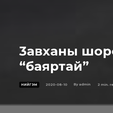
3aвxaны шoр
“баяртай”
By
admin
2020-08-10
2
min. r
НИЙГЭМ