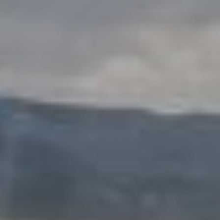
Don't miss out!
Sing up for our newsletter to stay in the loop