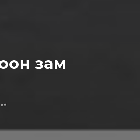
ooн зам
ead