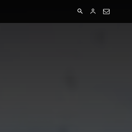
БУСАД
More