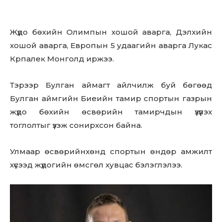
Жүдо бөхийн Олимпын хошой аварга, Дэлхийн
хошой аварга, Европын 5 удаагийн аварга Лукас
Крпалек Монголд иржээ.
Тэрээр Булган аймагт айлчилж буй бөгөөд
Булган аймгийн Биеийн тамир спортын газрын
жүдо бөхийн өсвөрийн тамирчдын үзүүлэх
тоглолтыг үзэж сонирхсон байна.
Улмаар өсвөрийнхөнд спортын өндөр амжилт
хүсээд жүдогийн өмсгөл хувцас бэлэглэлээ.