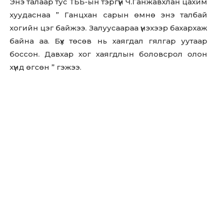
Энэ талаар тус ТББ-ын тэргүүн Ч.Ганжавхлан цахим
хуудаснаа ” Ганцхан сарын өмнө энэ талбай
хогийн цэг байжээ. Залуусаараа үнэхээр бахархаж
байна аа. Бүх төсөв нь хаягдал гялгар уутаар
боссон. Давхар хог хаягдлын боловсрол олон
хүнд өгсөн ” гэжээ.