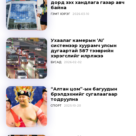
дорд үзэх хандлага газар авч
байна
ГЭМТ ХЭРЭГ
2026-03-10
Ухаалаг камерын ‘AI’
системээр хуурамч улсын
дугаартай 587 тээврийн
хэрэгслийг илрүүлжээ
БУСАД
2026-02-02
“Алтан цом”-ын багуудын
бүрэлдэхүүнийг сугалаагаар
тодруулна
СПОРТ
2025-10-20