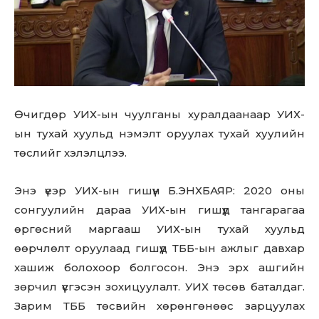
Өчигдөр УИХ-ын чуулганы хуралдаанаар УИХ-
ын тухай хуульд нэмэлт оруулах тухай хуулийн
төслийг хэлэлцлээ.
Энэ үеэр УИХ-ын гишүүн Б.ЭНХБАЯР: 2020 оны
сонгуулийн дараа УИХ-ын гишүүд тангарагаа
өргөсний маргааш УИХ-ын тухай хуульд
өөрчлөлт оруулаад гишүүд ТББ-ын ажлыг давхар
хашиж болохоор болгосон. Энэ эрх ашгийн
зөрчил үүсгэсэн зохицуулалт. УИХ төсөв баталдаг.
Don't miss
Зарим ТББ төсвийн хөрөнгөнөөс зарцуулах