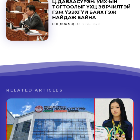
Ц.ДАВААСҮРЭН: УИХ-ЫН
ТОГТООЛЫГ ҮХЦ ЗӨРЧИЛТЭЙ
ГЭЖ ҮЗЭХГҮЙ БАЙХ ГЭЖ
НАЙДАЖ БАЙНА
ОНЦЛОХ МЭДЭЭ
2025-10-20
RELATED ARTICLES