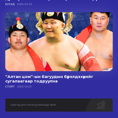
БУСАД
2026-02-02
“Алтан цом”-ын багуудын бүрэлдэхүүнийг
сугалаагаар тодруулна
СПОРТ
2025-10-20