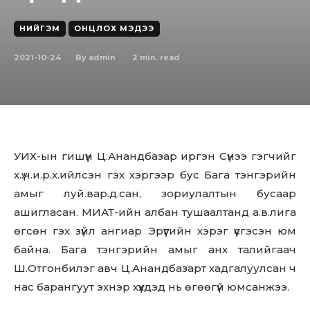
НИЙГЭМ
ОНЦЛОХ МЭДЭЭ
2021-10-24
2
min. read
By
admin
УИХ-ын гишүүн Ц.Анандбазар иргэн Сүнээ гэгчийг
х.ү.ч.и.р.х.ийлсэн гэх хэргээр бус Бага тэнгэрийн
амыг луй.вар.д.сан, зориулалтын бусаар
ашигласан. МИАТ-ийн албан тушаалтанд а.в.лига
өгсөн гэх зүйл ангиар Эрүүгийн хэрэг үүсгэсэн юм
байна. Бага тэнгэрийн амыг анх талийгаач
Ш.Отгонбилэг авч Ц.Анандбазарт хадгалуулсан ч
нас барангуут эхнэр хүүхдэд нь өгөөгүй юмсанжээ.