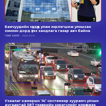
Баячуудийн хүүхдүүд улам зэрлэгшиж улныхан
хэмээн дорд үзэх хандлага газар авч байна
ГЭМТ ХЭРЭГ
2026-03-10
Ухаалаг камерын ‘AI’ системээр хуурамч улсын
дугаартай 587 тээврийн хэрэгслийг илрүүлжээ