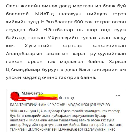
Олон жилийн өмнөх далд маргаан ил болж буй
бололтой. МИАТ-д шатахуун нийлүүлэх гэрээ
хийхийн тулд Н.Энхбаатарт 600 сая төгрөг өгсөн
асуудал бий. Н.Энхбаатар нь шор онд сууж
байгаад гарсан У.Хүрэлсүхийн туслах асан залуу
юм. Х.ү.ч.и.нгийн хэр.гээр халхавчилсан
Анандбазарын ав.лигын хэрэг рүү хуулийнхан
лавхан орсон гэх мэдээлэл байна. Хэрвээ
Ц.Анандбазар буруутгагдвал Бага тэнгэрийн ам
улсын мэдэлд очино гэх яриа байна.