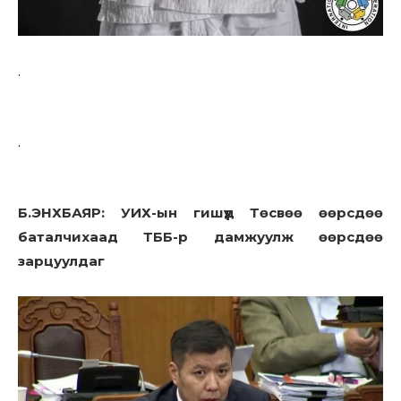
.
.
Б.ЭНХБАЯР: УИХ-ын гишүүд Төсвөө өөрсдөө
баталчихаад ТББ-р дамжуулж өөрсдөө
зарцуулдаг