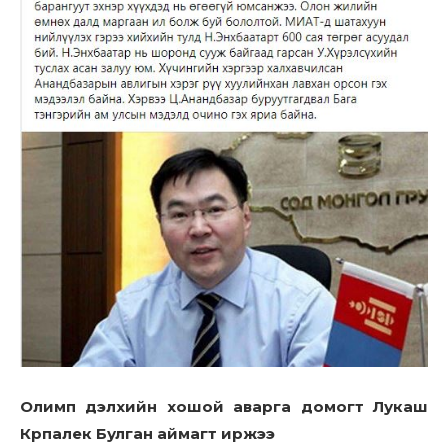
Олимп дэлхийн хошой аварга домогт Лукаш
Крпалек Булган аймагт иржээ