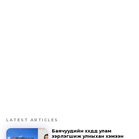
LATEST ARTICLES
Баячуудийн хүүхдүүд улам
зэрлэгшиж улныхан хэмээн