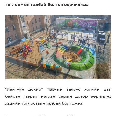
тоглоомын талбай болгон өөрчилжээ
“Лантуун дохио” ТББ-ын залуус хогийн цэг
байсан газрыг нэгхэн сарын дотор өөрчилж,
хүүхдийн тоглоомын талбай болгожээ.