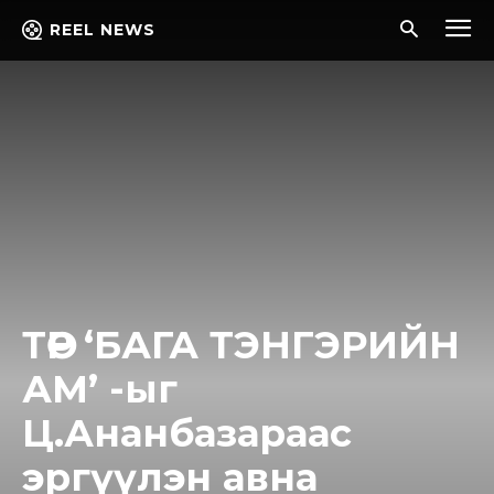
REEL NEWS
ТӨР ‘БАГА ТЭНГЭРИЙН
АМ’ -ыг
Ц.Ананбазараас
эргүүлэн авна