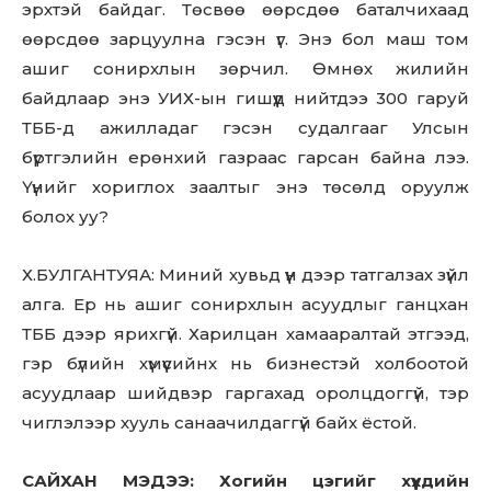
эрхтэй байдаг. Төсвөө өөрсдөө баталчихаад
out!
өөрсдөө зарцуулна гэсэн үг. Энэ бол маш том
ашиг сонирхлын зөрчил. Өмнөх жилийн
Sing up for our newsletter
to stay in the loop.
байдлаар энэ УИХ-ын гишүүд нийтдээ 300 гаруй
ТББ-д ажилладаг гэсэн судалгааг Улсын
бүртгэлийн ерөнхий газраас гарсан байна лээ.
SUBSCRIBE
Үүнийг хориглох заалтыг энэ төсөлд оруулж
болох уу?
Х.БУЛГАНТУЯА: Миний хувьд үүн дээр татгалзах зүйл
алга. Ер нь ашиг сонирхлын асуудлыг ганцхан
ТББ дээр ярихгүй. Харилцан хамааралтай этгээд,
гэр бүлийн хүмүүсийнх нь бизнестэй холбоотой
асуудлаар шийдвэр гаргахад оролцдоггүй, тэр
чиглэлээр хууль санаачилдаггүй байх ёстой.
САЙХАН МЭДЭЭ: Хогийн цэгийг хүүхдийн