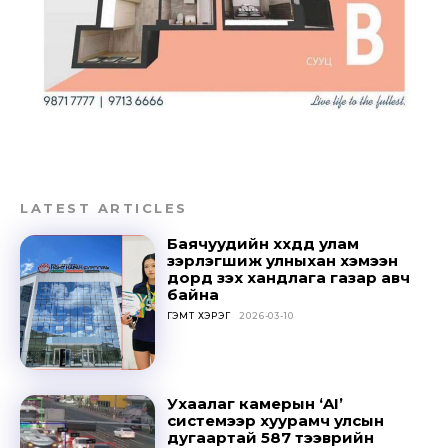
Don't miss
out!
Sing up for our newsletter
LATEST ARTICLES
to stay in the loop.
Баячуудийн хүүхдүүд улам
зэрлэгшиж улныхан хэмээн
дорд үзэх хандлага газар авч
SUBSCRIBE
байна
ГЭМТ ХЭРЭГ
2026-03-10
Ухаалаг камерын ‘AI’
системээр хуурамч улсын
дугаартай 587 тээврийн