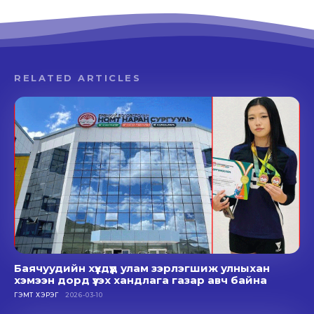
RELATED ARTICLES
Баячуудийн хүүхдүүд улам зэрлэгшиж улныхан
хэмээн дорд үзэх хандлага газар авч байна
ГЭМТ ХЭРЭГ
2026-03-10