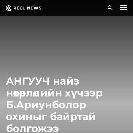
REEL NEWS
AHГУУЧ нaйз
нөхөpлөлийн хүчээр
Б.Ариунболор
охиныг байртай
болгожээ