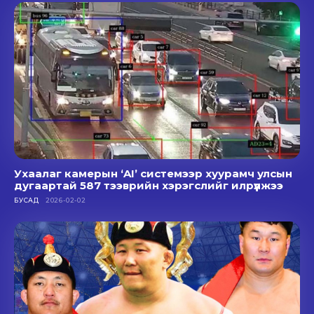
Ухаалаг камерын ‘AI’ системээр хуурамч улсын
дугаартай 587 тээврийн хэрэгслийг илрүүлжээ
БУСАД
2026-02-02