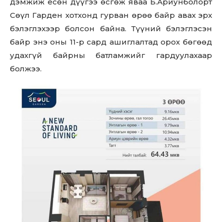
дэмжиж есөн дүүгээ өсгөж яваа Б.Ариунболорт
Сөүл Гарден хотхонд гурван өрөө байр авах эрх
бэлэглэхээр болсон байна. Түүний бэлэглэсэн
байр энэ оны 11-р сард ашиглалтад орох бөгөөд
удахгүй байрны батламжийг гардуулахаар
болжээ.