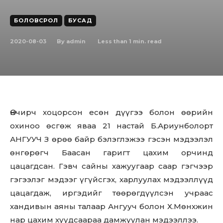
БОЛОВСРОЛ
БУСАД
2020-08-03
Less than 1
min. read
By
admin
Өнчирч хоцорсон есөн дүүгээ болон өөрийн
охиноо өсгөж яваа 21 настай Б.Ариунболорт
АНГУУЧ З өрөө байр бэлэглэжээ гэсэн мэдээлэл
өнгөрөгч Баасан гаригт цахим орчинд
цацагдсан. Гэвч сайны хажуугаар саар гэгчээр
гэгээлэг мэдээг үгүйсгэх, харлуулах мэдээллүүд
цацагдаж, иргэдийг төөрөгдүүлсэн учраас
хандивын аяны талаар Ангууч болон Х.Мөнхжин
нар цахим хуудсаараа дамжуулан мэдээллээ.