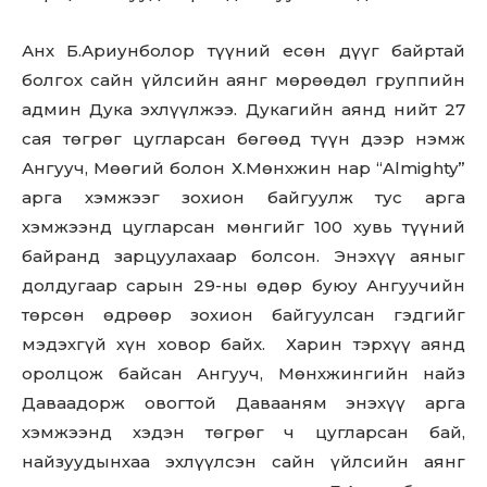
Анх Б.Ариунболор түүний есөн дүүг байртай
болгох сайн үйлсийн аянг мөрөөдөл группийн
админ Дука эхлүүлжээ. Дукагийн аянд нийт 27
сая төгрөг цугларсан бөгөөд түүн дээр нэмж
Ангууч, Мөөгий болон Х.Мөнхжин нар “Almighty”
арга хэмжээг зохион байгуулж тус арга
хэмжээнд цугларсан мөнгийг 100 хувь түүний
байранд зарцуулахаар болсон. Энэхүү аяныг
долдугаар сарын 29-ны өдөр буюу Ангуучийн
төрсөн өдрөөр зохион байгуулсан гэдгийг
мэдэхгүй хүн ховор байх. Харин тэрхүү аянд
оролцож байсан Ангууч, Мөнхжингийн найз
Даваадорж овогтой Давааням энэхүү арга
хэмжээнд хэдэн төгрөг ч цугларсан бай,
найзуудынхаа эхлүүлсэн сайн үйлсийн аянг