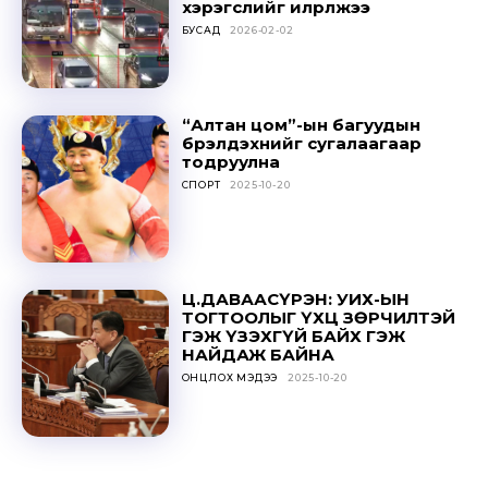
хэрэгслийг илрүүлжээ
БУСАД
2026-02-02
“Алтан цом”-ын багуудын
бүрэлдэхүүнийг сугалаагаар
тодруулна
СПОРТ
2025-10-20
Ц.ДАВААСҮРЭН: УИХ-ЫН
ТОГТООЛЫГ ҮХЦ ЗӨРЧИЛТЭЙ
ГЭЖ ҮЗЭХГҮЙ БАЙХ ГЭЖ
НАЙДАЖ БАЙНА
ОНЦЛОХ МЭДЭЭ
2025-10-20