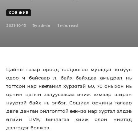
ХОВ ЖИВ
2021-10-13
1
min. read
By
admin
Цайны газар ороод тооцоогоо мурьдаг өвгөчүүл
одоо ч байсаар л, байх байхдаа амьдрал нь
тогтсон нэр нөлөө танил хүрээтэй 60, 70 оныхон нь
орчин цагын залуусаасаа ичиж vxмээp ширэн
нүүртэй байх нь элбэг. Сошиал орчины талаар
дөнгөн данган ойлголттой өвөө эмээ нар хүртэл элдэв
өнгийн LIVE, бичлэгээ хийж олон нийтэд
дэлгэдэг болжээ.