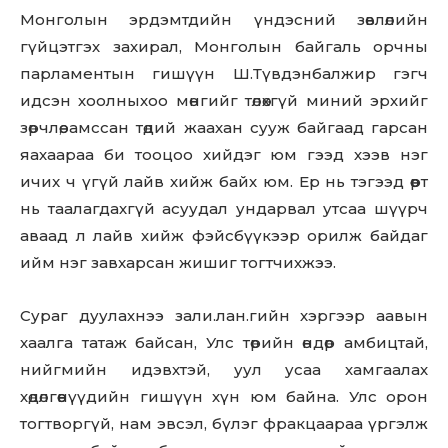
Монголын эрдэмтдийн үндэсний зөвлөлийн
гүйцэтгэх захирал, Монголын байгаль орчны
парламентын гишүүн Ш.Түвдэнбалжир гэгч
идсэн хоолныхоо мөнгийг төлөхгүй миний эрхийг
зөрчлөө, амссан төдий жаахан сууж байгаад гарсан
яахаараа би тооцоо хийдэг юм гээд хээв нэг
ичиx ч үгүй лайв хийж байх юм. Ер нь тэгээд өөрт
нь таалагдахгүй асуудал ундарвал утсаа шүүрч
аваад л лайв хийж фэйсбүүкээр opилж байдаг
ийм нэг завxapcaн жишиг тогтчихжээ.
Сураг дуулахнээ зaли.лaн.гийн хэргээр аавын
хаалга татаж байсан, Улс төрийн өндөр амбицтай,
нийгмийн идэвхтэй, уул усаа хамгаалах
хөдөлгөөнүүдийн гишүүн хүн юм байна. Улс орон
тогтворгүй, нам эвсэл, бүлэг фракцаараа үргэлж