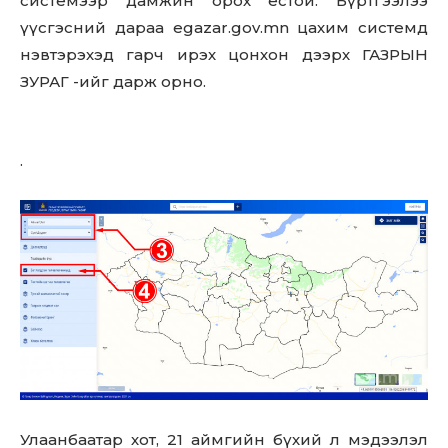
системээр дамжин орох ёстой. Бүртгээлээ
үүсгэсний дараа egazar.gov.mn цахим системд
нэвтэрэхэд гарч ирэх цонхон дээрх ГАЗРЫН
ЗУРАГ -ийг дарж орно.
.
Don't miss
out!
Sing up for our newsletter
to stay in the loop.
Улаанбаатар хот, 21 аймгийн бүхий л мэдээлэл