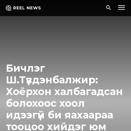
REEL NEWS
Бичлэг
Ш.Түвдэнбалжир:
Хоёрхон халбагадсан
болохоос хоол
идээгүй би яахаараа
тооцоо хийдэг юм