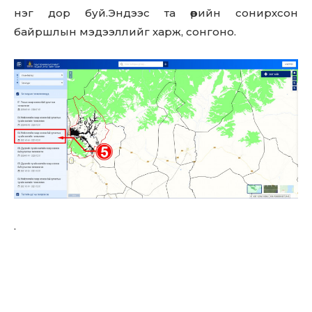
нэг дор буй.Эндээс та өөрийн сонирхсон
SUBSCRIBE
байршлын мэдээллийг харж, сонгоно.
.