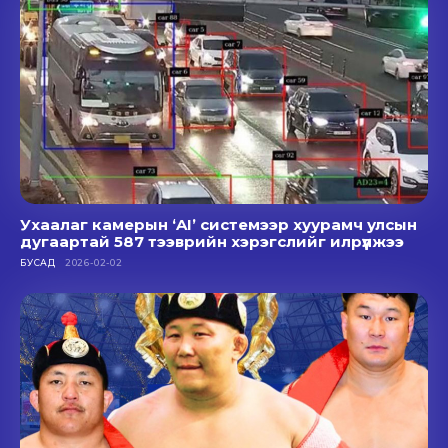
Ухаалаг камерын ‘AI’ системээр хуурамч улсын
дугаартай 587 тээврийн хэрэгслийг илрүүлжээ
БУСАД
2026-02-02