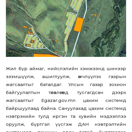
Жил бүр аймаг, нийслэлийн хэмжээнд шинээр
эзэмшүүлж, ашиглуулж, өмчлүүлэх газрын
жагсаалтыг баталдаг. Улсын газар зохион
байгуулалтын төлөвлөгөөнд тусгагдсан дээрх
жагсаалтыг Egazar.gov.mn цахим системд
байршуулаад байна. Сануулахад цахим системд
нэвтрэхийн тулд иргэн та хувийн мэдээллээ
оруулж, бүртгэл үүсгэж ДАН нэвтрэлтийн