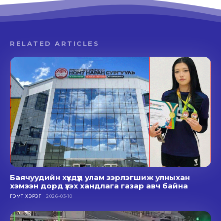
RELATED ARTICLES
Баячуудийн хүүхдүүд улам зэрлэгшиж улныхан
хэмээн дорд үзэх хандлага газар авч байна
ГЭМТ ХЭРЭГ
2026-03-10