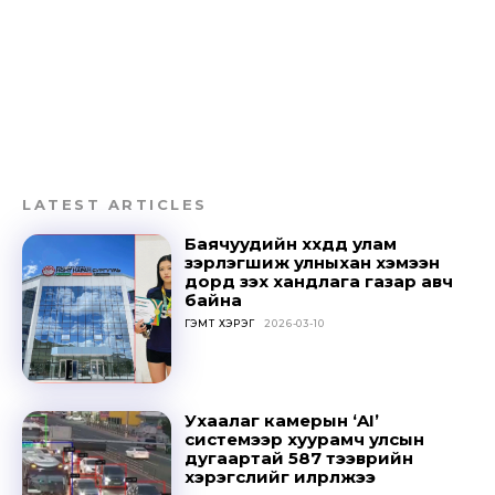
LATEST ARTICLES
Баячуудийн хүүхдүүд улам
зэрлэгшиж улныхан хэмээн
дорд үзэх хандлага газар авч
байна
ГЭМТ ХЭРЭГ
2026-03-10
Ухаалаг камерын ‘AI’
системээр хуурамч улсын
дугаартай 587 тээврийн
хэрэгслийг илрүүлжээ