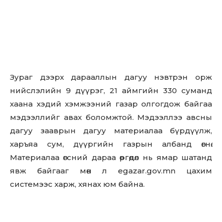
Зураг дээрх дарааллын дагуу нэвтрэн орж
нийслэлийн 9 дүүрэг, 21 аймгийн 330 суманд
хаана хэдий хэмжээний газар олгогдож байгаа
мэдээллийг авах боломжтой. Мэдээллээ авсны
дагуу зааврын дагуу материалаа бүрдүүлж,
харъяа сум, дүүргийн газрын албанд өгнө.
Материалаа өгсний дараа өргөдөл нь ямар шатанд
явж байгааг мөн л egazar.gov.mn цахим
системээс харж, хянах юм байна.