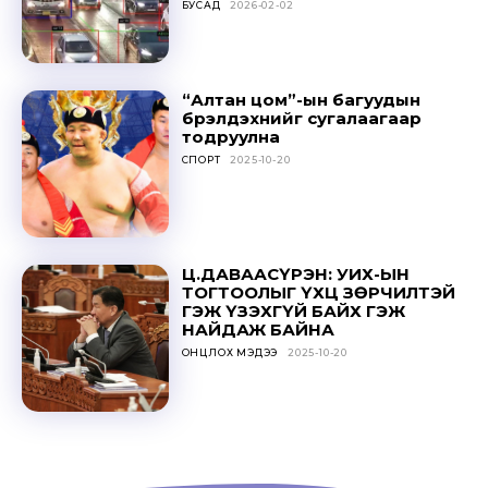
БУСАД
2026-02-02
“Алтан цом”-ын багуудын
бүрэлдэхүүнийг сугалаагаар
тодруулна
СПОРТ
2025-10-20
Ц.ДАВААСҮРЭН: УИХ-ЫН
ТОГТООЛЫГ ҮХЦ ЗӨРЧИЛТЭЙ
ГЭЖ ҮЗЭХГҮЙ БАЙХ ГЭЖ
НАЙДАЖ БАЙНА
ОНЦЛОХ МЭДЭЭ
2025-10-20