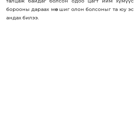
талцаж байдаг болсон одоо цагт ийм хүмүүс
борооны дараах мөөг шиг олон болсоныг та юу эс
андах билээ.