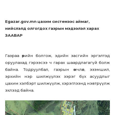
Egazar.gov.mn цахим системээс аймаг,
нийслэлд олгогдох газрын мэдээлэл харах
ЗААВАР
Газраа өөрийн болгож, эдийн засгийн эргэлтэд
оруулахад гэрээсээ ч гарах шаардлагагүй болж
байна. Тодруулбал, газрын өмчлөл, эзэмшил,
эрхийн нэр шилжүүлэх зэрэг бүх асуудлыг
цахим хэлбэрт шилжүүлж, хэрэглээнд нэвтрүүлж
эхлээд байна.