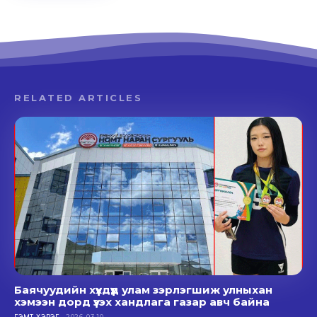
RELATED ARTICLES
Баячуудийн хүүхдүүд улам зэрлэгшиж улныхан
хэмээн дорд үзэх хандлага газар авч байна
ГЭМТ ХЭРЭГ
2026-03-10