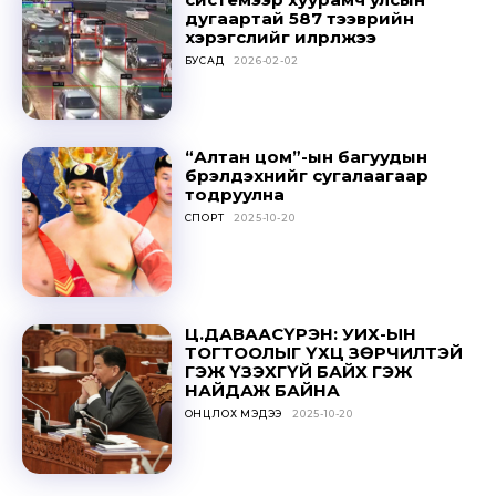
дугаартай 587 тээврийн
хэрэгслийг илрүүлжээ
БУСАД
2026-02-02
“Алтан цом”-ын багуудын
бүрэлдэхүүнийг сугалаагаар
тодруулна
СПОРТ
2025-10-20
Ц.ДАВААСҮРЭН: УИХ-ЫН
ТОГТООЛЫГ ҮХЦ ЗӨРЧИЛТЭЙ
ГЭЖ ҮЗЭХГҮЙ БАЙХ ГЭЖ
НАЙДАЖ БАЙНА
ОНЦЛОХ МЭДЭЭ
2025-10-20