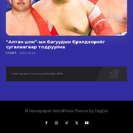
“Алтан цом”-ын багуудын бүрэлдэхүүнийг
сугалаагаар тодруулна
СПОРТ
2025-10-20
© Newspaper WordPress Theme by TagDiv