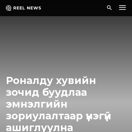
REEL NEWS
Роналду хувийн
зочид буудлаа
эмнэлгийн
зориулалтаар үнэгүй
ашиглуулна