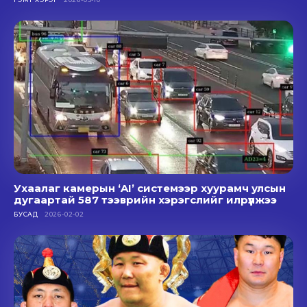
Ухаалаг камерын ‘AI’ системээр хуурамч улсын
дугаартай 587 тээврийн хэрэгслийг илрүүлжээ
БУСАД
2026-02-02