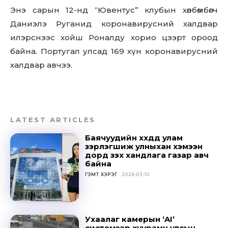
Энэ сарын 12-нд “Ювентус” клубын хөлбөмбөгч
Даниэлэ Руганид коронавирусний халдвар
илэрснээс хойш Роналду хорио цээрт ороод
байна. Португал улсад 169 хүн коронавирусний
халдвар авчээ.
LATEST ARTICLES
Баячуудийн хүүхдүүд улам
зэрлэгшиж улныхан хэмээн
дорд үзэх хандлага газар авч
байна
ГЭМТ ХЭРЭГ
2026-03-10
Ухаалаг камерын ‘AI’
системээр хуурамч улсын