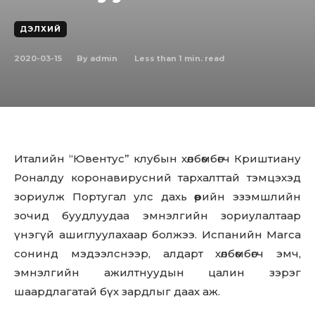
ДЭЛХИЙ
2020-03-15
Less than 1
min. read
By
admin
Италийн “Ювентус” клубын хөлбөмбөгч Криштиану
Роналду коронавирусний тархалттай тэмцэхэд
зориулж Португал улс дахь өөрийн эзэмшлийн
зочид буудлуудаа эмнэлгийн зориулалтаар
үнэгүй ашиглуулахаар болжээ. Испанийн Marca
сонинд мэдээлснээр, алдарт хөлбөмбөгч эмч,
эмнэлгийн ажилтнуудын цалин зэрэг
шаардлагатай бүх зардлыг даах аж.