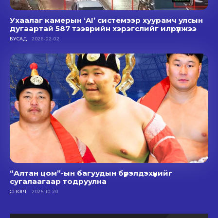
Ухаалаг камерын ‘AI’ системээр хуурамч улсын
дугаартай 587 тээврийн хэрэгслийг илрүүлжээ
БУСАД
2026-02-02
“Алтан цом”-ын багуудын бүрэлдэхүүнийг
сугалаагаар тодруулна
СПОРТ
2025-10-20