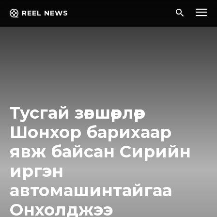
REEL NEWS
Тусгай зөвшөөрлөөр
Шонхор барихаар
явж байсан Сирийн
иргэн
автомашинтайгаа
Oнxoлджээ