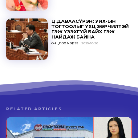
Ц.ДАВААСҮРЭН: УИХ-ЫН
ТОГТООЛЫГ ҮХЦ ЗӨРЧИЛТЭЙ
ГЭЖ ҮЗЭХГҮЙ БАЙХ ГЭЖ
НАЙДАЖ БАЙНА
ОНЦЛОХ МЭДЭЭ
2025-10-20
RELATED ARTICLES