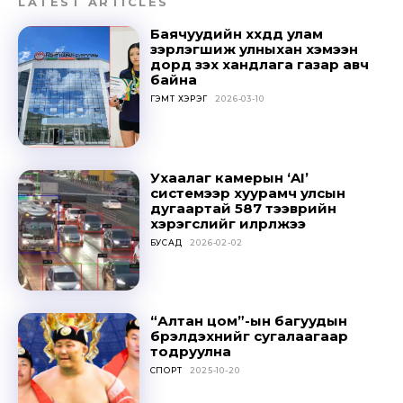
LATEST ARTICLES
Баячуудийн хүүхдүүд улам
зэрлэгшиж улныхан хэмээн
дорд үзэх хандлага газар авч
байна
ГЭМТ ХЭРЭГ
2026-03-10
Ухаалаг камерын ‘AI’
системээр хуурамч улсын
дугаартай 587 тээврийн
Don't miss
хэрэгслийг илрүүлжээ
БУСАД
2026-02-02
out!
Sing up for our newsletter
to stay in the loop.
“Алтан цом”-ын багуудын
бүрэлдэхүүнийг сугалаагаар
тодруулна
SUBSCRIBE
СПОРТ
2025-10-20