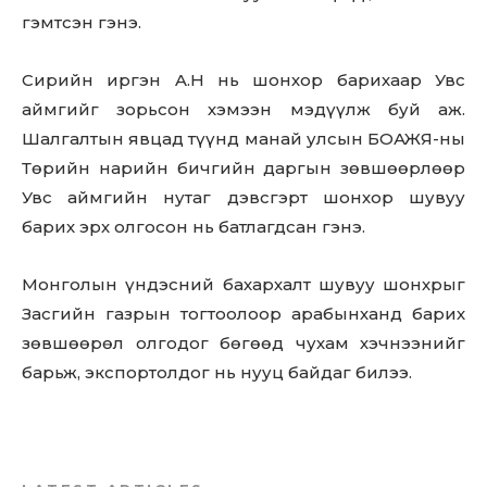
гэмтсэн гэнэ.
Сирийн иргэн A.H нь шонхор барихаар Увс
аймгийг зорьсон хэмээн мэдүүлж буй аж.
Шалгалтын явцад түүнд манай улсын БОАЖЯ-ны
Төрийн нарийн бичгийн даргын зөвшөөрлөөр
Увс аймгийн нутаг дэвсгэрт шонхор шувуу
барих эрх олгосон нь батлагдсан гэнэ.
Монголын үндэсний бахархалт шувуу шонхрыг
Засгийн газрын тогтоолоор арабынханд барих
зөвшөөрөл олгодог бөгөөд чухам хэчнээнийг
барьж, экспортолдог нь нууц байдаг билээ.