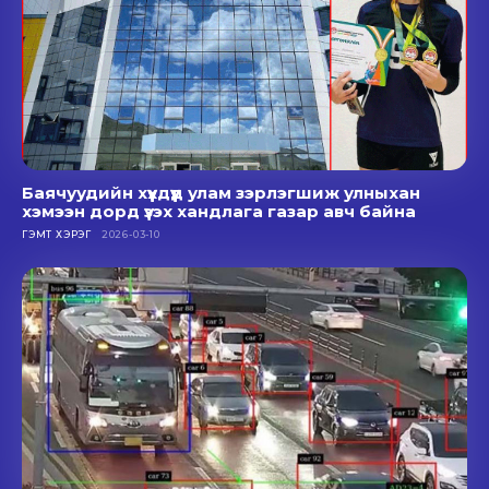
Баячуудийн хүүхдүүд улам зэрлэгшиж улныхан
хэмээн дорд үзэх хандлага газар авч байна
ГЭМТ ХЭРЭГ
2026-03-10