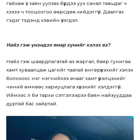
гайхаж үг хаян уулзах бүрдээ уух санал тавьдаг ч
хэзээ ч тооцоогоо өөрсдөө хийдэггүй. Даалгах
гэдэг тэдэнд хэвийн үзэгдэл.
Найз гэж үнэндээ ямар хүнийг хэлэх вэ?
Найз гэж шаардлагатай аз жаргал, баяр гунигаа
хамт хуваалцаж цагийг таатай өнгөрүүлэхийг хэлэх
болохоос нэг нэгнийхээ ачааг хамт үүрэлцэхийг
Don't miss
чиний өмнөөс хариуцлага хүлэхийг хэлдэггүй.
out!
Иймээс л би тархи сэтгэлээрээ баян найзууддаа
дуртай бас хайртай.
Sing up for our newsletter
to stay in the loop.
SUBSCRIBE