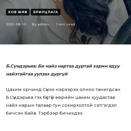
ХОВ ЖИВ
ЯРИЛЦЛАГА
2021-08-10
1
min. read
By
admin
Б.Сүндэрьяа: Би найз нартаа дуртай харин ядуу
найзтайгаа уулзах дургүй
Цахим орчинд Сүнээ нэрээрээ олноо танигдсан
Б.Сүндэрьяа гэх бүсгүй өөрийн цахим хуудастаа
найз нарын талаар тун сохирхолтой сэтгэгдэл
бичсэн байв. Тэрбээр бичихдээ