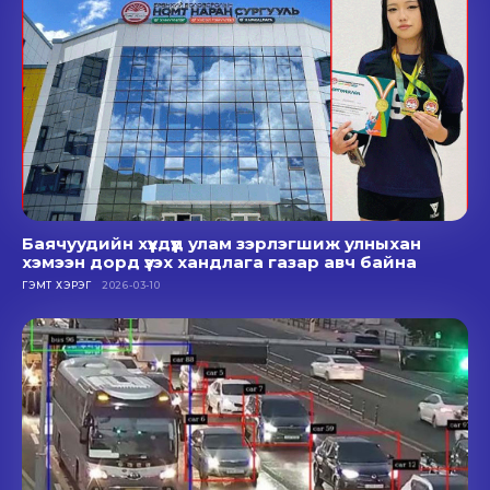
Баячуудийн хүүхдүүд улам зэрлэгшиж улныхан
хэмээн дорд үзэх хандлага газар авч байна
ГЭМТ ХЭРЭГ
2026-03-10