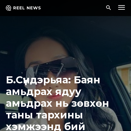
REEL NEWS
Б.Сүндэрьяа: Баян
амьдрах ядуу
амьдрах нь зөвхөн
таны тархины
хэмжээнд бий