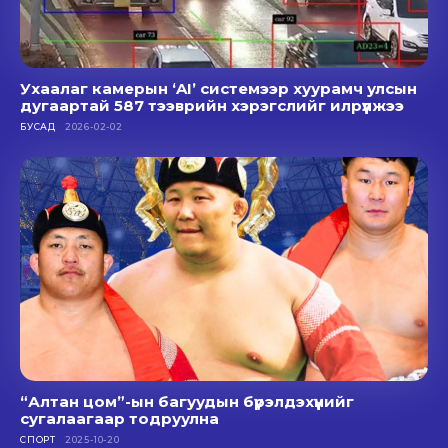
Ухаалаг камерын ‘AI’ системээр хуурамч улсын
дугаартай 587 тээврийн хэрэгслийг илрүүлжээ
БУСАД
2026-02-02
“Алтан цом”-ын багуудын бүрэлдэхүүнийг
сугалаагаар тодруулна
СПОРТ
2025-10-20