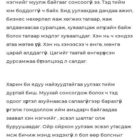
нэгнийг муулж байгааг сонсоогүй ээ. Тэд тийм
юм боддоггүй ч байх. Бид уулзахдаа дандаа ажил,
бизнес нөхөрлөл яаж хөгжих талаар, яаж
алдаанаасаа суралцаж, хуваалцаж илүү сайн байж
болох талаар мэдлэг хуваалцдаг. Хэн нь ч хэндээ
атаа жөтөө үгүй. Хэн нь хэнээсээ ч өнгө, мөнгө
царай алддаггүй. Цагийг таатай өнгөрүүлсэн
дурсамжаа бүтээлцээд л салдаг.
Харин би ядуу найзуудтайгаа уулзах тийм
дуртай биш. Муухай сонсогдож болох ч тэд
одоог хүртэл ахуйнаасаа салаагүйгээр барахгүй
үргэлж гомдоллож ийм амьдарч байгаадаа
заавал хэн нэгнийг , эсвэл шалтаг олж
буруушаадаг. Ойр ойрхон уулзаж эсвэл утасдаж
мсж бичиж мэнд мэдэхгүй л бол өөр болсныг