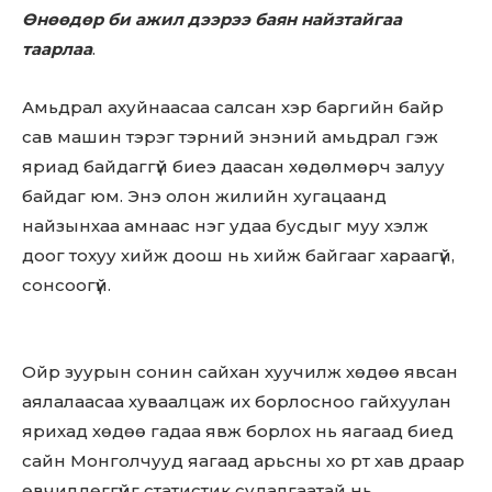
Өнөөдөр би ажил дээрээ баян найзтайгаа
таарлаа
.
Амьдрал ахуйнаасаа салсан хэр баргийн байр
сав машин тэрэг тэрний энэний амьдрал гэж
яриад байдаггүй биеэ даасан хөдөлмөрч залуу
байдаг юм. Энэ олон жилийн хугацаанд
найзынхаа амнаас нэг удаа бусдыг муу хэлж
дooг тoxуу хийж доош нь хийж байгааг хараагүй,
сонсоогүй.
Ойр зуурын сонин сайхан хуучилж хөдөө явсан
аялалаасаа хуваалцаж их борлосноо гайхуулан
ярихад хөдөө гадаа явж борлох нь яагаад биед
сайн Монголчууд яагаад арьсны хо рт хав драар
өвчилдөггүйг статистик судалгаатай нь