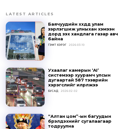
LATEST ARTICLES
Баячуудийн хүүхдүүд улам
зэрлэгшиж улныхан хэмээн
дорд үзэх хандлага газар авч
байна
ГЭМТ ХЭРЭГ
2026-03-10
Ухаалаг камерын ‘AI’
системээр хуурамч улсын
дугаартай 587 тээврийн
хэрэгслийг илрүүлжээ
БУСАД
2026-02-02
“Алтан цом”-ын багуудын
бүрэлдэхүүнийг сугалаагаар
тодруулна