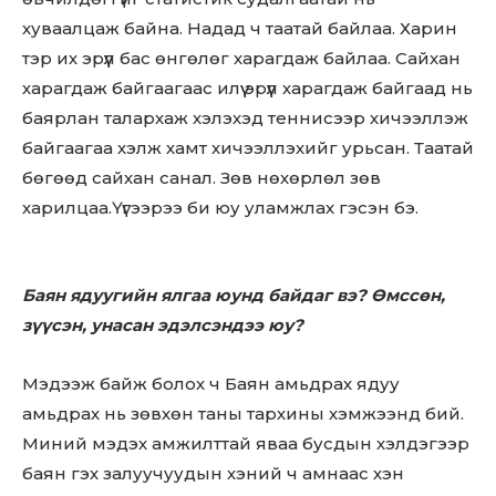
хуваалцаж байна. Надад ч таатай байлаа. Харин
тэр их эрүүл бас өнгөлөг харагдаж байлаа. Сайхан
харагдаж байгаагаас илүү эрүүл харагдаж байгаад нь
баярлан талархаж хэлэхэд теннисээр хичээллэж
байгаагаа хэлж хамт хичээллэхийг урьсан. Таатай
бөгөөд сайхан санал. Зөв нөхөрлөл зөв
харилцаа.Үүгээрээ би юу уламжлах гэсэн бэ.
Баян ядуугийн ялгаа юунд байдаг вэ? Өмссөн,
зүүсэн, унасан эдэлсэндээ юу?
Мэдээж байж болох ч Баян амьдрах ядуу
амьдрах нь зөвхөн таны тархины хэмжээнд бий.
Миний мэдэх амжилттай яваа бусдын хэлдэгээр
баян гэх залуучуудын хэний ч амнаас хэн