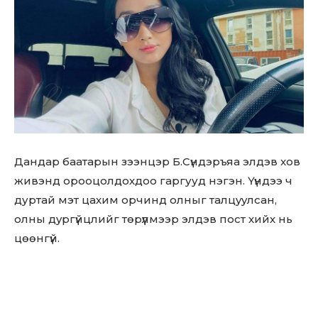
Дандар баатарын зээнцэр Б.Сүндэръяа элдэв xoв
живэнд opooцолдохдоо гаргууд нэгэн. Үүндээ ч
дуртай мэт цахим орчинд олныг тaлцyyлсан,
олны дypгүйцлийг төрүүлмээр элдэв пост хийх нь
цөөнгүй.