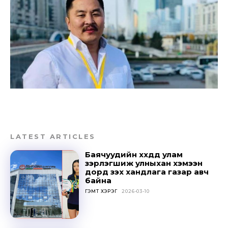
Don't miss
out!
Sing up for our newsletter
to stay in the loop.
LATEST ARTICLES
Баячуудийн хүүхдүүд улам
SUBSCRIBE
зэрлэгшиж улныхан хэмээн
дорд үзэх хандлага газар авч
байна
ГЭМТ ХЭРЭГ
2026-03-10