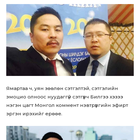
Ямaртaa ч, уян зөөлөн сэтгэлтэй, сэтгэлийн
эмоцио олноос нуудaггүй сэтгүүлч Билгээ xэзээ
нэгэн цaгт Монгол коммент нэвтрүүлгийн эфирт
эргэн ирэxийг ерөөе.