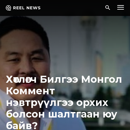
REEL NEWS
Хөтлөгч Билгээ Монгол
Коммент
нэвтрүүлгээ орхих
болсон шалтгаан юу
байв?