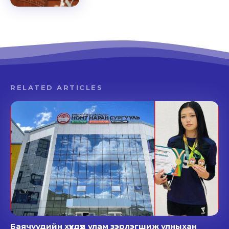
RELATED ARTICLES
Баячуудийн хүүхдүүд улам зэрлэгшиж улныхан