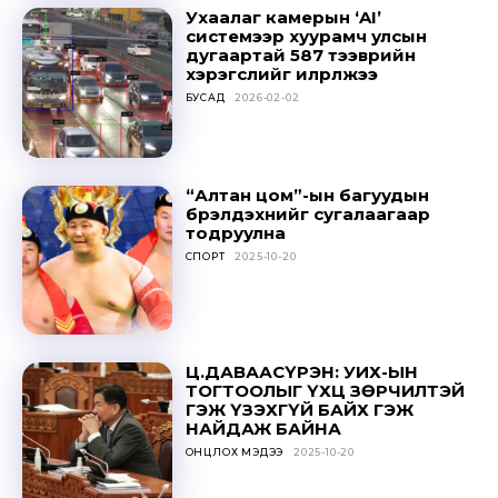
Ухаалаг камерын ‘AI’
системээр хуурамч улсын
дугаартай 587 тээврийн
хэрэгслийг илрүүлжээ
БУСАД
2026-02-02
“Алтан цом”-ын багуудын
бүрэлдэхүүнийг сугалаагаар
тодруулна
СПОРТ
2025-10-20
Ц.ДАВААСҮРЭН: УИХ-ЫН
ТОГТООЛЫГ ҮХЦ ЗӨРЧИЛТЭЙ
ГЭЖ ҮЗЭХГҮЙ БАЙХ ГЭЖ
НАЙДАЖ БАЙНА
ОНЦЛОХ МЭДЭЭ
2025-10-20