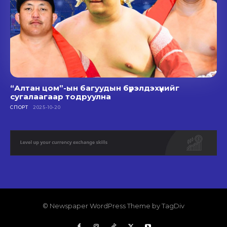
“Алтан цом”-ын багуудын бүрэлдэхүүнийг
сугалаагаар тодруулна
СПОРТ
2025-10-20
© Newspaper WordPress Theme by TagDiv