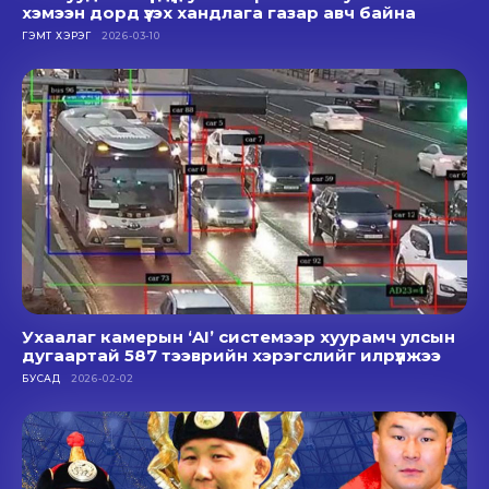
хэмээн дорд үзэх хандлага газар авч байна
ГЭМТ ХЭРЭГ
2026-03-10
Ухаалаг камерын ‘AI’ системээр хуурамч улсын
дугаартай 587 тээврийн хэрэгслийг илрүүлжээ
БУСАД
2026-02-02