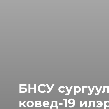
БНСУ сургуул
ковед-19 илэ