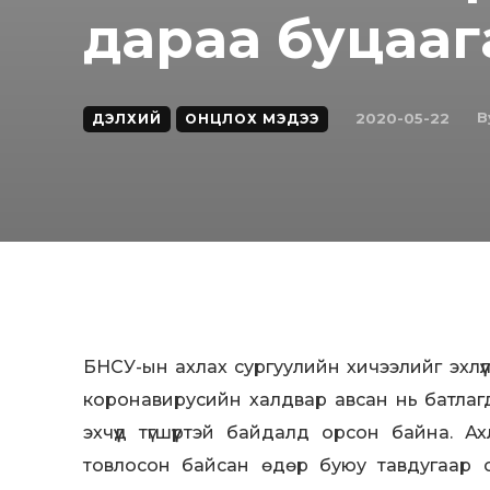
дараа буцааг
B
2020-05-22
ДЭЛХИЙ
ОНЦЛОХ МЭДЭЭ
БНСУ-ын ахлах сургуулийн хичээлийг эхлүү
коронавирусийн халдвар авсан нь батлагд
эхчүүд түгшүүртэй байдалд орсон байна. 
товлосон байсан өдөр буюу тавдугаар 