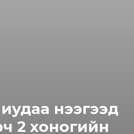
иудаа нээгээд
рч 2 хоногийн