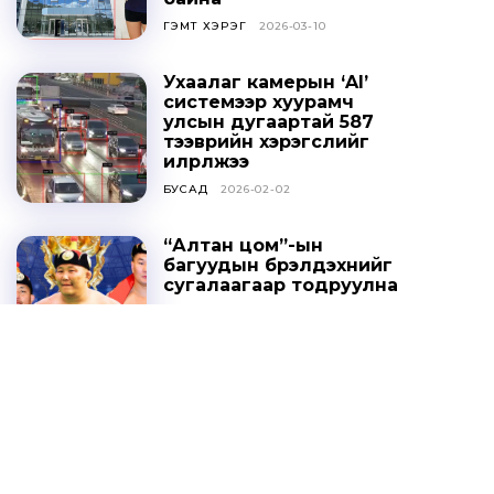
ГЭМТ ХЭРЭГ
2026-03-10
Ухаалаг камерын ‘AI’
системээр хуурамч
улсын дугаартай 587
тээврийн хэрэгслийг
илрүүлжээ
БУСАД
2026-02-02
“Алтан цом”-ын
багуудын бүрэлдэхүүнийг
сугалаагаар тодруулна
СПОРТ
2025-10-20
Ц.ДАВААСҮРЭН: УИХ-ЫН
ТОГТООЛЫГ ҮХЦ
ЗӨРЧИЛТЭЙ ГЭЖ
ҮЗЭХГҮЙ БАЙХ ГЭЖ
НАЙДАЖ БАЙНА