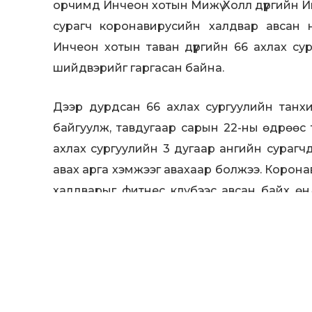
орчимд Инчеон хотын Мижү Холл дүүргийн И
сурагч коронавирусийн халдвар авсан 
Инчеон хотын таван дүүргийн 66 ахлах су
шийдвэрийг гаргасан байна.
Дээр дурдсан 66 ахлах сургуулийн танхи
байгуулж, тавдугаар сарын 22-ны өдрөөс 
ахлах сургуулийн 3 дугаар ангийн сурагч
авах арга хэмжээг авахаар болжээ. Корона
халдварыг фитнес клубээс авсан байх ө
явсан өдрөө 145 хүнтэй хамт дасгал хийж, 7