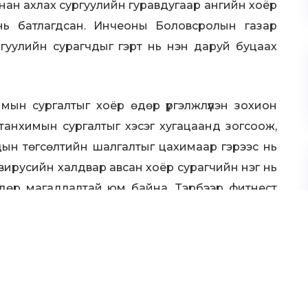
нан ахлах сургуулийн гуравдугаар ангийн хоёр
нь батлагдсан. Инчеоны Боловсролын газар
ргуулийн сурагчдыг гэрт нь нэн даруй буцаах
мын сургалтыг хоёр өдөр үргэлжлүүлэн зохион
танхимын сургалтыг хэсэг хугацаанд зогсоож,
дын төгсөлтийн шалгалтыг цахимаар гэрээс нь
вирусийн халдвар авсан хоёр сурагчийн нэг нь
ндөр магадлалтай юм байна. Тэрбээр фитнест
00 орчим хүнтэй харьцсан мэдээ байна.