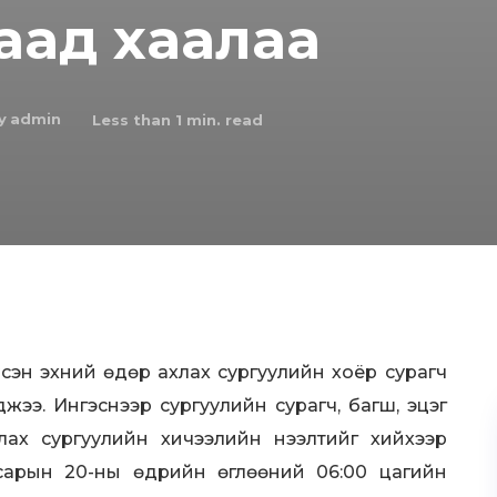
аад хаалаа
y
admin
Less than 1
min. read
лсэн эхний өдөр ахлах сургуулийн хоёр сурагч
жээ. Ингэснээр сургуулийн сурагч, багш, эцэг
Ахлах сургуулийн хичээлийн нээлтийг хийхээр
сарын 20-ны өдрийн өглөөний 06:00 цагийн