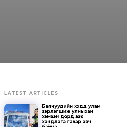
LATEST ARTICLES
Баячуудийн хүүхдүүд улам
зэрлэгшиж улныхан
хэмээн дорд үзэх
хандлага газар авч
байна