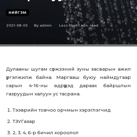
НИЙГЭМ
2021-08-03
Less than 1
min. read
By
admin
Дулааны шугам сүлжээний зуны засварын ажил
үргэлжилж байна. Маргааш буюу наймдугаар
сарын 4-16-ны өдрүүдэд дараах байршлын
газруудын халуун ус тасрана.
Тээврийн товчоо орчмын хэрэглэгчид
ТЗУГазар
2, 3, 4, 6-р бичил хороолол