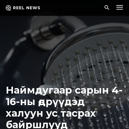
REEL NEWS
Наймдугаар сарын 4-
16-ны өдрүүдэд
халуун ус тасрах
байршлууд