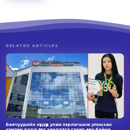
RELATED ARTICLES
Баячуудийн хүүхдүүд улам зэрлэгшиж улныхан
хэмээн дорд үзэх хандлага газар авч байна