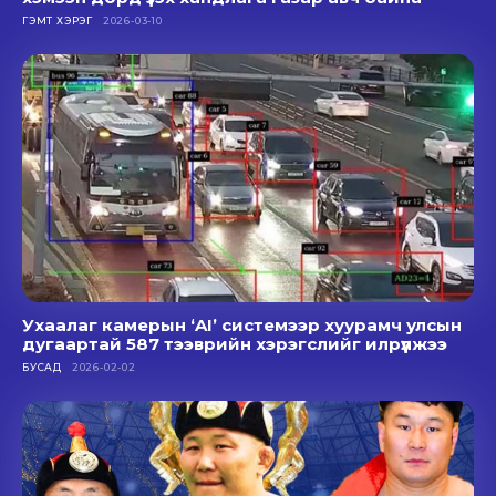
ГЭМТ ХЭРЭГ
2026-03-10
Ухаалаг камерын ‘AI’ системээр хуурамч улсын
дугаартай 587 тээврийн хэрэгслийг илрүүлжээ
БУСАД
2026-02-02