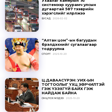
Ухаалаг камерын ‘AI’
to stay in the loop.
системээр хуурамч улсын
дугаартай 587 тээврийн
хэрэгслийг илрүүлжээ
БУСАД
2026-02-02
SUBSCRIBE
“Алтан цом”-ын багуудын
бүрэлдэхүүнийг сугалаагаар
тодруулна
СПОРТ
2025-10-20
Ц.ДАВААСҮРЭН: УИХ-ЫН
ТОГТООЛЫГ ҮХЦ ЗӨРЧИЛТЭЙ
ГЭЖ ҮЗЭХГҮЙ БАЙХ ГЭЖ
НАЙДАЖ БАЙНА
ОНЦЛОХ МЭДЭЭ
2025-10-20