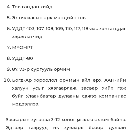
Төв гандан хийд
Эх нялхасын эрүүл мэндийн төв
УДДТ-103, 107, 108, 109, 110, 117, 118-аас хангагддаг
хэрэглэгчид
МҮОНРТ
УДДТ-80
87, 73-р сургууль орчим
Богд-Ар хороолол орчмын айл өрх, ААН-ийн
халуун усыг хязгаарлаж, засвар хийх гэж
буйг Улаанбаатар дулааны сүлжээ компаниас
мэдээллээ.
Засварын хугацаа 3-12 хоног үргэлжлэх юм байна.
Эдгээр газрууд нь хуваарь ёсоор дулаан