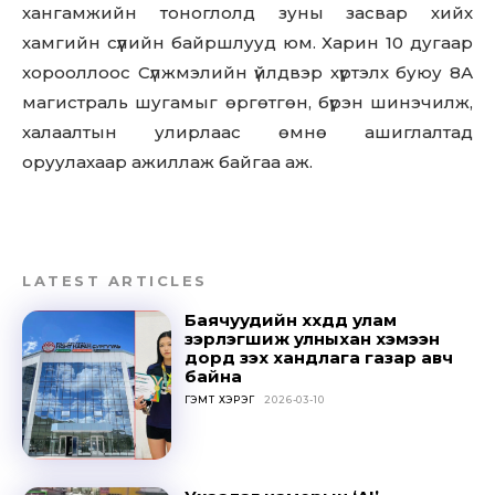
хангамжийн тоноглолд зуны засвар хийх
хамгийн сүүлийн байршлууд юм. Харин 10 дугаар
хорооллоос Сүлжмэлийн үйлдвэр хүртэлх буюу 8А
магистраль шугамыг өргөтгөн, бүрэн шинэчилж,
халаалтын улирлаас өмнө ашиглалтад
оруулахаар ажиллаж байгаа аж.
LATEST ARTICLES
Баячуудийн хүүхдүүд улам
зэрлэгшиж улныхан хэмээн
дорд үзэх хандлага газар авч
байна
Don't miss
ГЭМТ ХЭРЭГ
2026-03-10
out!
Sing up for our newsletter