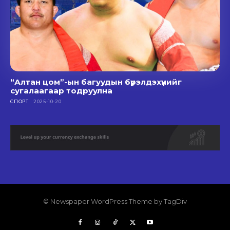
“Алтан цом”-ын багуудын бүрэлдэхүүнийг
сугалаагаар тодруулна
СПОРТ
2025-10-20
© Newspaper WordPress Theme by TagDiv