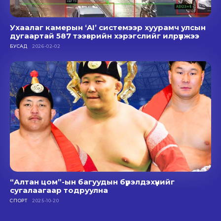
Ухаалаг камерын ‘AI’ системээр хуурамч улсын
дугаартай 587 тээврийн хэрэгслийг илрүүлжээ
БУСАД
2026-02-02
“Алтан цом”-ын багуудын бүрэлдэхүүнийг
сугалаагаар тодруулна
СПОРТ
2025-10-20