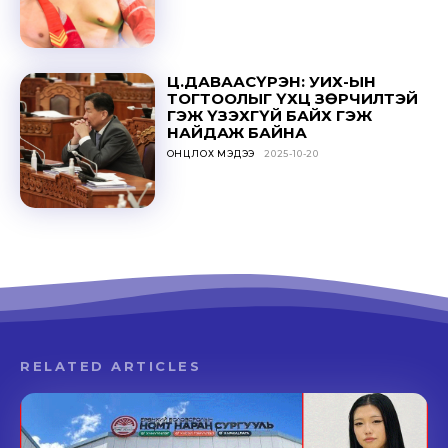
Ц.ДАВААСҮРЭН: УИХ-ЫН
ТОГТООЛЫГ ҮХЦ ЗӨРЧИЛТЭЙ
ГЭЖ ҮЗЭХГҮЙ БАЙХ ГЭЖ
НАЙДАЖ БАЙНА
ОНЦЛОХ МЭДЭЭ
2025-10-20
RELATED ARTICLES