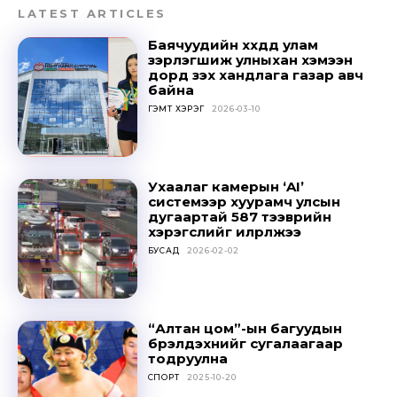
LATEST ARTICLES
Баячуудийн хүүхдүүд улам
зэрлэгшиж улныхан хэмээн
дорд үзэх хандлага газар авч
байна
ГЭМТ ХЭРЭГ
2026-03-10
Ухаалаг камерын ‘AI’
системээр хуурамч улсын
дугаартай 587 тээврийн
хэрэгслийг илрүүлжээ
БУСАД
2026-02-02
“Алтан цом”-ын багуудын
бүрэлдэхүүнийг сугалаагаар
тодруулна
СПОРТ
2025-10-20