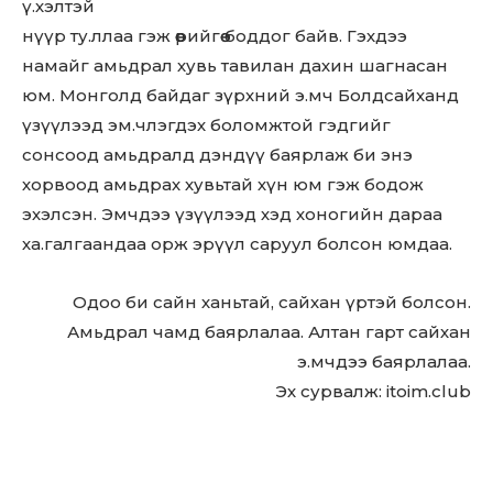
ү.хэлтэй
нүүр ту.ллаа гэж өөрийгөө боддог байв. Гэхдээ
намайг амьдрал хувь тавилан дахин шагнасан
юм. Монголд байдаг зүрхний э.мч Болдсайханд
үзүүлээд эм.члэгдэх боломжтой гэдгийг
сонсоод амьдралд дэндүү баярлаж би энэ
хорвоод амьдрах хувьтай хүн юм гэж бодож
эхэлсэн. Эмчдээ үзүүлээд хэд хоногийн дараа
ха.галгаандаа орж эрүүл саруул болсон юмдаа.
Don't miss
Одоо би сайн ханьтай, сайхан үртэй болсон.
out!
Амьдрал чамд баярлалаа. Алтан гарт сайхан
Sing up for our newsletter
э.мчдээ баярлалаа.
to stay in the loop.
Эх сурвалж: itoim.club
SUBSCRIBE