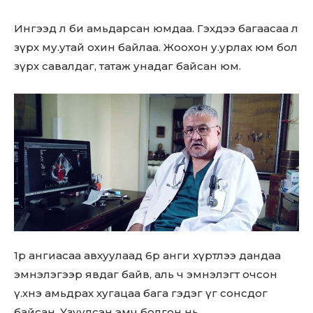
Ингээд л би амьдарсан юмдаа. Гэхдээ багаасаа л
зүрх му.утай охин байлаа. Жоохон у.урлах юм бол
зүрх савалдаг, татаж унадаг байсан юм.
1р ангиасаа авхуулаад 6р анги хүртлээ дандаа
эмнэлэгээр явдаг байв, аль ч эмнэлэгт очсон
ү.хнэ амьдрах хугацаа бага гэдэг үг сонсдог
байсан. Үзүүлсэн эмч болгон нь