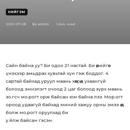
НИЙГЭМ
2021-07-28
1
min. read
By
admin
Сайн байна уу? Би одоо 21 настай. Би өөрийгөө
үнэхээр амьдрах хувьтай хүн гэж боддог. 4
сартай байхад уруул маань хөхрөөд ухаангүй
болоод эмнэлэгт очоод 2 цаг болоод зүрх маань
зо.гсч мо.рогт орж байсан юм байна лээ. Мор.огт
ороод удаагүй байхад миний хажуу орны эмээ өө.д
болж мо.рогт оруулхад би
у.йлж байсан гэсэн.