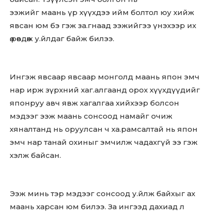
ээжийг маань үр хүүхдээ ийм болтол юу хийж
явсан юм бэ гэж за.гнаад ээжийгээ үнэхээр их
ө.рөвдөж у.йлдаг байж билээ.
Ингэж явсаар явсаар монголд маань япон эмч
нар ирж зүрхний хаг.алгаанд орох хүүхдүүдийг
японруу авч явж хагалгаа хийхээр болсон
мэдээг ээж маань сонсоод намайг очиж
хяналтанд нь оруулсан ч ха.рамсалтай нь япон
эмч нар танай охиныг эмчилж чадахгүй ээ гэж
хэлж байсан.
Ээж минь тэр мэдээг сонсоод у.йлж байхыг ах
маань харсан юм билээ. За ингээд дахиад л