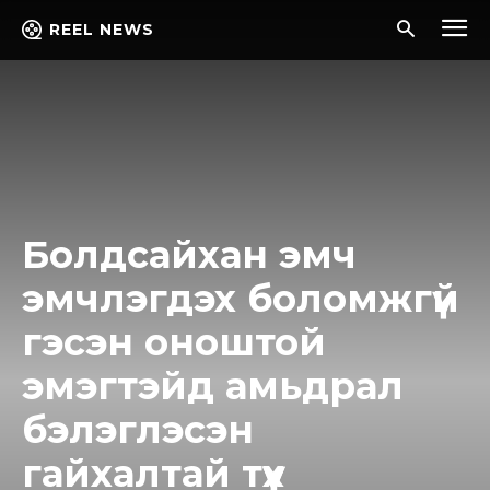
REEL NEWS
Болдсайхан эмч
эмчлэгдэх боломжгүй
гэсэн оноштой
эмэгтэйд амьдрал
бэлэглэсэн
гайхалтай түүх