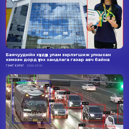
Баячуудийн хүүхдүүд улам зэрлэгшиж улныхан
хэмээн дорд үзэх хандлага газар авч байна
ГЭМТ ХЭРЭГ
2026-03-10