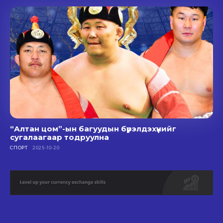
“Алтан цом”-ын багуудын бүрэлдэхүүнийг
сугалаагаар тодруулна
СПОРТ
2025-10-20