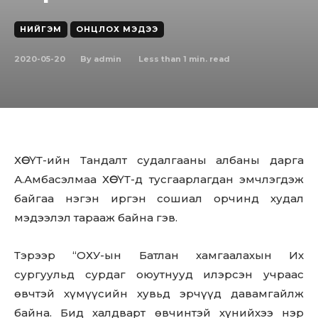
НИЙГЭМ
ОНЦЛОХ МЭДЭЭ
2020-05-20
Less than 1
min. read
By
admin
ХӨСҮТ-ийн Тандалт судалгааны албаны дарга
А.Амбасэлмаа ХӨСҮТ-д тусгаарлагдан эмчлэгдэж
байгаа нэгэн иргэн сошиал орчинд худал
мэдээлэл тарааж байна гэв.
Тэрээр “ОХУ-ын Батлан хамгаалахын Их
сургуульд сурдаг оюутнууд илэрсэн учраас
өвчтэй хүмүүсийн хувьд эрчүүд давамгайлж
байна. Бид халдварт өвчинтэй хүнийхээ нэр