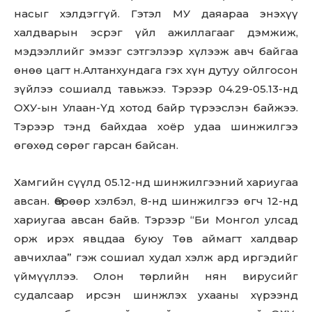
насыг хэлдэггүй. Гэтэл МУ даяараа энэхүү
халдварын эсрэг үйл ажиллагааг дэмжиж,
мэдээллийг эмзэг сэтгэлээр хүлээж авч байгаа
өнөө цагт н.Алтанхундага гэх хүн дутуу ойлгосон
зүйлээ сошиалд тавьжээ. Тэрээр 04.29-05.13-нд
ОХУ-ын Улаан-Үд хотод байр түрээслэн байжээ.
Тэрээр тэнд байхдаа хоёр удаа шинжилгээ
өгөхөд сөрөг гарсан байсан.
Хамгийн сүүлд 05.12-нд шинжилгээний хариугаа
авсан. Өөрөөр хэлбэл, 8-нд шинжилгээ өгч 12-нд
хариугаа авсан байв. Тэрээр “Би Монгол улсад
орж ирэх явцдаа буюу Төв аймагт халдвар
авчихлаа” гэж сошиал худал хэлж ард иргэдийг
үймүүллээ. Олон төрлийн нян вирусийг
судалсаар ирсэн шинжлэх ухааны хүрээнд