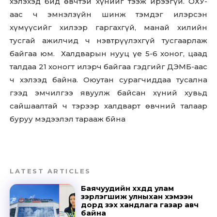
хэлэхэд бид өвчтэй хүнийг тээж ирээгүй. ОХУ-
аас ч эмнэлзүйн шинж тэмдэг илэрсэн
хүмүүсийг хилээр гаргахгүй, манай хилийн
тусгай ажилчид ч нэвтрүүлэхгүй тусгаарлаж
байгаа юм. Халдварын нууц үе 5-6 хоног, цаад
талдаа 21 хоногт илэрч байгаа гэдгийг ДЭМБ-аас
ч хэлээд байна. Оюутан сурагчиддаа тусална
гээд эмчилгээ явуулж байсан хүний хувьд
сайшаалтай ч тэрээр халдварт өвчний талаар
буруу мэдээлэл тарааж бйна
LATEST ARTICLES
Баячуудийн хүүхдүүд улам
зэрлэгшиж улныхан хэмээн
Don't miss
дорд үзэх хандлага газар авч
байна