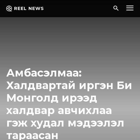
REEL NEWS
Амбасэлмаа:
Халдвартай иргэн Би
Монголд ирээд
халдвар авчихлаа
гэж худал мэдээлэл
тараасан