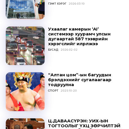
out!
ГЭМТ ХЭРЭГ
2026-03-10
Sing up for our newsletter
to stay in the loop.
Ухаалаг камерын ‘AI’
системээр хуурамч улсын
SUBSCRIBE
дугаартай 587 тээврийн
хэрэгслийг илрүүлжээ
БУСАД
2026-02-02
“Алтан цом”-ын багуудын
бүрэлдэхүүнийг сугалаагаар
тодруулна
СПОРТ
2025-10-20
Ц.ДАВААСҮРЭН: УИХ-ЫН
ТОГТООЛЫГ ҮХЦ ЗӨРЧИЛТЭЙ