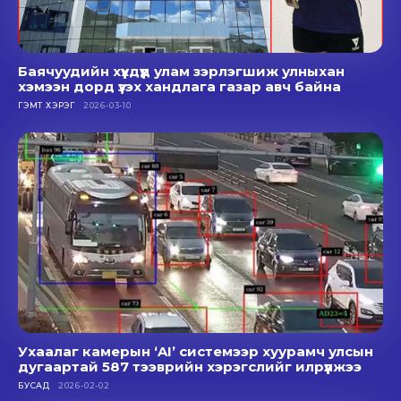
Баячуудийн хүүхдүүд улам зэрлэгшиж улныхан
хэмээн дорд үзэх хандлага газар авч байна
ГЭМТ ХЭРЭГ
2026-03-10
Ухаалаг камерын ‘AI’ системээр хуурамч улсын
дугаартай 587 тээврийн хэрэгслийг илрүүлжээ
БУСАД
2026-02-02