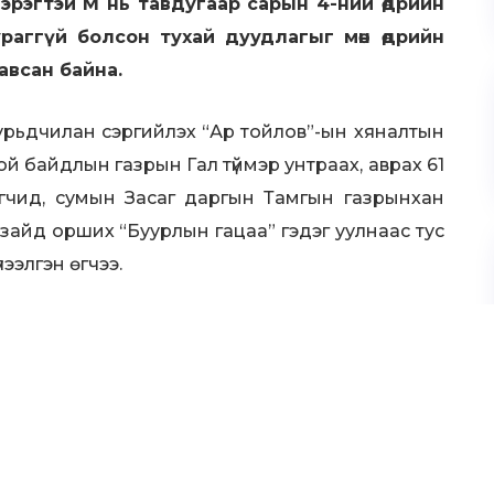
 эрэгтэй М нь тавдугаар сарын 4-ний өдрийн
ураггүй болсон тухай дуудлагыг мөн өдрийн
авсан байна.
 урьдчилан сэргийлэх “Ар тойлов”-ын хяналтын
гой байдлын газрын Гал түймэр унтраах, аврах 61
аагчид, сумын Засаг даргын Тамгын газрынхан
н зайд орших “Буурлын гацаа” гэдэг уулнаас тус
лээлгэн өгчээ.