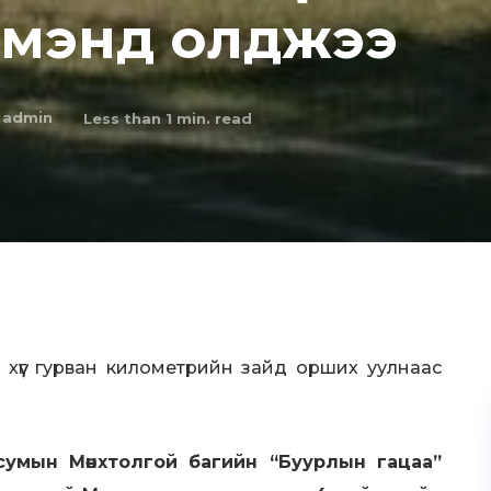
 мэнд oлджээ
admin
Less than 1
min. read
 xүүг гypван километрийн зайд орших уулнаас
сумын Мөнхтолгой багийн “Буурлын гацаа”