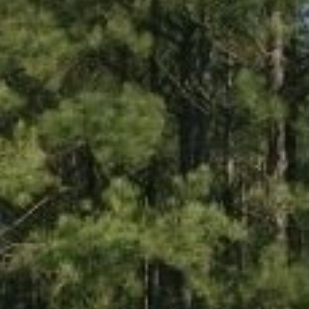
Don't miss out!
Sing up for our newsletter to stay in the loop
SUBSCRIB