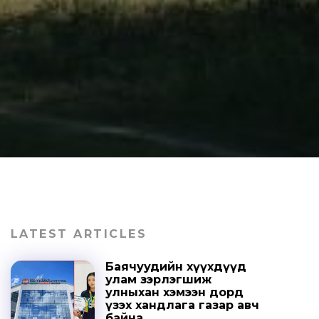
LATEST ARTICLES
Баячуудийн хүүхдүүд
улам зэрлэгшиж
улныхан хэмээн дорд
үзэх хандлага газар авч
байна