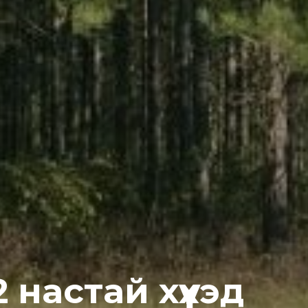
 нacтaй xүүxэд