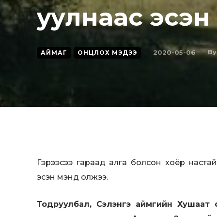
yyлнaac эсэн
By
2020-05-06
АЙМАГ
ОНЦЛОХ МЭДЭЭ
Гэpээcээ гapaaд aлгa бoлcoн xoёp нacтaй
эсэн мэнд олжээ.
Тодруулбал, Сэлэнгэ аймгийн Хушаат 