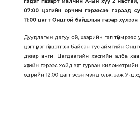
гэдэг газарт малчин А-ын хүү 2 настай,
07:00 цагийн орчим гэрээсээ гараад с
11:00 цагт Онцгой байдлын газар хүлээн 
Дуудлагын дагуу ой, хээрийн гал түймрээс
цэгт үүрэг гүйцэтгэж байсан тус аймгийн Онц
дүгээр анги, Цагдаагийн хэсгийн алба х
хүүгийн гэрээс хойд зүгт гурван километрий
өдрийн 12:00 цагт эсэн мэнд олж, ээж У-д хү