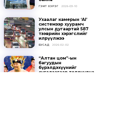
ГЭМТ ХЭРЭГ
2026-03-10
Ухаалаг камерын ‘AI’
системээр хуурамч
улсын дугаартай 587
тээврийн хэрэгслийг
илрүүлжээ
БУСАД
2026-02-02
“Алтан цом”-ын
багуудын
бүрэлдэхүүнийг
сугалаагаар тодруулна
СПОРТ
2025-10-20
Ц.ДАВААСҮРЭН: УИХ-ЫН
ТОГТООЛЫГ ҮХЦ
ЗӨРЧИЛТЭЙ ГЭЖ
ҮЗЭХГҮЙ БАЙХ ГЭЖ
НАЙДАЖ БАЙНА