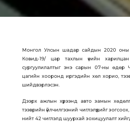
Монгол Улсын шадар сайдын 2020 оны 3
Ковид-19/ цар тахлын үеийн харилцан
сургуулилалтыг энэ сарын 07-ны өдөр Чи
цагийн хооронд иргэдийн хөл хорио, тээ
шийдвэрлэсэн.
Дээрх ажлын хүрээнд авто замын хөдөл
тээврийн үйлчилгээний чиглэлүүдийг зогсоох
нийт 42 чиглэлд шуурхай зохицуулалт хийгд