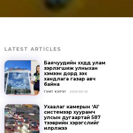
LATEST ARTICLES
Баячуудийн хүүхдүүд улам
зэрлэгшиж улныхан
хэмээн дорд үзэх
хандлага газар авч
байна
ГЭМТ ХЭРЭГ
2026-03-10
Ухаалаг камерын ‘AI’
системээр хуурамч
улсын дугаартай 587
тээврийн хэрэгслийг
илрүүлжээ