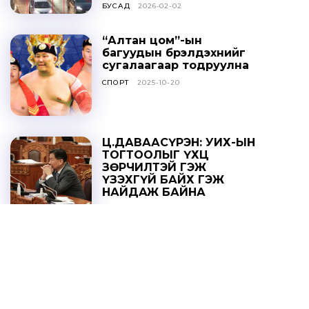
БУСАД
2026-02-02
“Алтан цом”-ын
багуудын бүрэлдэхүүнийг
сугалаагаар тодруулна
СПОРТ
2025-10-20
Ц.ДАВААСҮРЭН: УИХ-ЫН
ТОГТООЛЫГ ҮХЦ
ЗӨРЧИЛТЭЙ ГЭЖ
ҮЗЭХГҮЙ БАЙХ ГЭЖ
НАЙДАЖ БАЙНА
ОНЦЛОХ МЭДЭЭ
2025-10-20