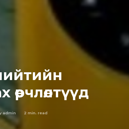
нийтийн
 өөрчлөлтүүд
y
admin
2
min. read