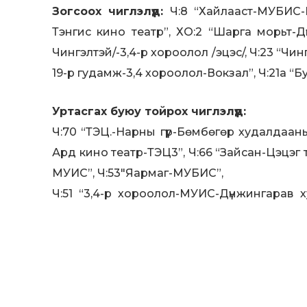
Зогсоох чиглэлүүд:
Ч:8 “Хайлааст-МУБИС-Ц
Тэнгис кино театр”, ХО:2 “Шарга морьт-Дү
Чингэлтэй/-3,4-р хороолол /эцэс/, Ч:23 “Чи
19-р гудамж-3,4 хороолол-Вокзал”, Ч:21а “
Уртасгах буюу тойрох чиглэлүүд:
Ч:70 “ТЭЦ.-Нарны гүүр-Бөмбөгөр худалдаан
Ард кино театр-ТЭЦ3”, Ч:66 “Зайсан-Цэцэг т
МУИС”, Ч:53″Яармаг-МУБИС”,
Ч:51 “3,4-р хороолол-МУИС-Дүнжингарав 
МУИС-Дүнжингарав худалдааны төв”, Ч:48 “
кино театр”,
Ч:41 “Баруун-салаа-Их тойруу-Халдвартын 
Улаанхуаран”,
Ч:39 “Сансар-3,4-р хороолол” Ч:33 “Шарха