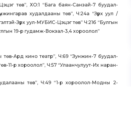
эцэг төв”, ХО:1 “Бага баян-Санзай-7 буудал-
нжингарав худалдааны төв”, Ч:24а “Зүрх уул /
нгэлтэй-Зүрх уул-МУБИС-Цэцэг төв” Ч:21б “Булгын
Булгын 19-р гудамж-Вокзал-3,4 хороолол”
ы төв-Ард кино театр”, Ч:69 “Зунжин-7 буудал-
өв-11-р хороолол”, Ч:57 “Улаанчулуут-Их наран-
худалааны төв”, Ч:49 “1-р хороолол-Модны 2-
Зүүн салаа-Чингэлтэй-МУБИС”, Ч:47 “Орбит-Ард
эмнэлэг”, Ч:40 “Мах Импекс-Тэнгис кино театр-
д-Зунжин” Ч:27 Вокзал-Бөмбөгөр-Өвөр согоот”,