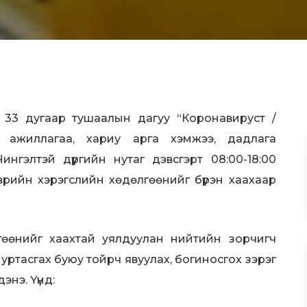
3 дугаар тушаалын дагуу “Коронавируст /
 ажиллагаа, хариу арга хэмжээ, дадлага
нгэлтэй дүүргийн нутаг дэвсгэрт 08:00-18:00
врийн хэрэгслийн хөдөлгөөнийг бүрэн хаахаар
гөөнийг хаахтай уялдуулан нийтийн зорчигч
, уртасгах буюу тойрч явуулах, богиносгох зэрэг
энэ. Үүнд: