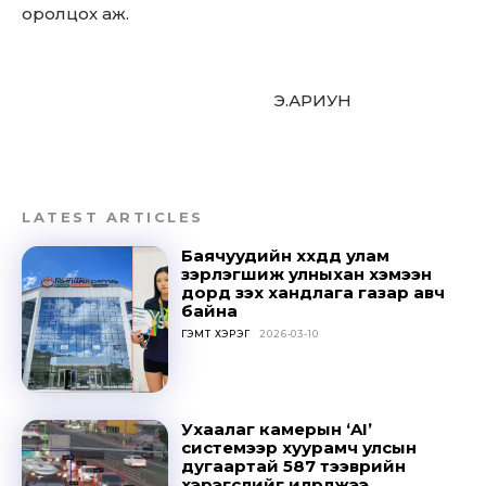
оролцох аж.
Э.АРИУН
Don't miss
out!
Sing up for our newsletter
LATEST ARTICLES
to stay in the loop.
Баячуудийн хүүхдүүд улам
зэрлэгшиж улныхан хэмээн
дорд үзэх хандлага газар авч
SUBSCRIBE
байна
ГЭМТ ХЭРЭГ
2026-03-10
Ухаалаг камерын ‘AI’
системээр хуурамч улсын
дугаартай 587 тээврийн
хэрэгслийг илрүүлжээ