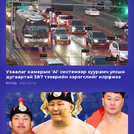
Ухаалаг камерын ‘AI’ системээр хуурамч улсын
дугаартай 587 тээврийн хэрэгслийг илрүүлжээ
БУСАД
2026-02-02