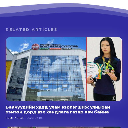
RELATED ARTICLES
Баячуудийн хүүхдүүд улам зэрлэгшиж улныхан
хэмээн дорд үзэх хандлага газар авч байна
ГЭМТ ХЭРЭГ
2026-03-10