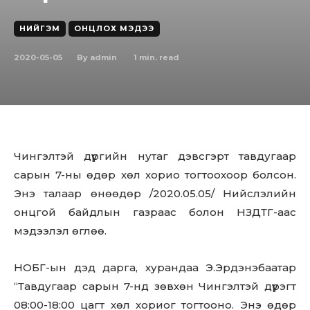
НИЙГЭМ
ОНЦЛОХ МЭДЭЭ
2020-05-05
1
min. read
By
admin
Чингэлтэй дүүргийн нутаг дэвсгэрт тавдугаар
сарын 7-ны өдөр хөл хорио тогтоохоор болсон.
Энэ талаар өнөөдөр /2020.05.05/ Нийслэлийн
онцгой байдлын газраас болон НЗДТГ-аас
мэдээлэл өглөө.
НОБГ-ын дэд дарга, хурандаа Э.Эрдэнэбаатар
“Тавдугаар сарын 7-нд зөвхөн Чингэлтэй дүүрэгт
08:00-18:00 цагт хөл хориог тогтооно. Энэ өдөр