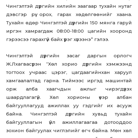
Чингэлтэй дүүргийн хилийн заагаар тухайн нутаг
дэвсгэр рүү орох, гарах хөдөлгөөнийг хаана.
Тухайн өдөр Чингэлтэй дүүргийн 150 мянга гаруй
иргэн хамрагдаж 08:00-18:00 цагийн хооронд
гэрээсээ гарахгүй байх үүрэг хүлээнэ” гэлээ.
Чингэлтэй дүүргийн засаг даргын орлогч
Ж.Лхагвасүрэн “Хөл хорио дүүргийн хэмжээнд
тогтоох учраас цэрэг, цагдаагийнхан харуул
хамгаалалтад гарна. Тиймээс иргэд машинтай
орж алба хаагчдын ажлыг чирэгдүүлэх
шаардлагагүй. Хөл хорионы үеэр албан
байгууллагууд ажиллах уу гэдгийг их асууж
байна. Чингэлтэй дүүргийн хувьд тухайн
байгууллагын үйл ажиллагаагаа дотооддоо
зохион байгуулах чиглэлийг өгч байна. Мөн хөл