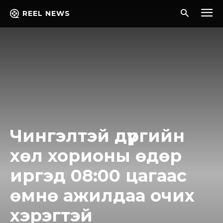
REEL NEWS
Чингэлтэй дүүргийн
хөл хорионы өдөр
иргэд 08:00 цагаас
өмнө ажилдаа очих
хэрэгтэй