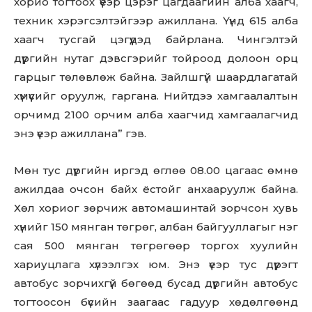
хорио тогтоох үеэр цэрэг цагдаагийн алба хаагч,
техник хэрэгсэлтэйгээр ажиллана. Үүнд 615 алба
хаагч тусгай цэгүүдэд байрлана. Чингэлтэй
дүүргийн нутаг дэвсгэрийг тойроод долоон орц
гарцыг төлөвлөж байна. Зайлшгүй шаардлагатай
хүмүүсийг оруулж, гаргана. Нийтдээ хамгаалалтын
орчимд 2100 орчим алба хаагчид хамгаалагчид
энэ үеэр ажиллана” гэв.
Мөн тус дүүргийн иргэд өглөө 08.00 цагаас өмнө
ажилдаа очсон байх ёстойг анхааруулж байна.
Хөл хориог зөрчиж автомашинтай зорчсон хувь
хүнийг 150 мянган төгрөг, албан байгууллагыг нэг
сая 500 мянган төгрөгөөр торгох хуулийн
хариуцлага хүлээлгэх юм. Энэ үеэр тус дүүрэгт
автобус зорчихгүй бөгөөд бусад дүүргийн автобус
тогтоосон бүсийн заагаас гадуур хөдөлгөөнд