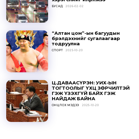
БУСАД
2026-02-02
“Алтан цом”-ын багуудын
бүрэлдэхүүнийг сугалаагаар
тодруулна
СПОРТ
2025-10-20
Ц.ДАВААСҮРЭН: УИХ-ЫН
ТОГТООЛЫГ ҮХЦ ЗӨРЧИЛТЭЙ
ГЭЖ ҮЗЭХГҮЙ БАЙХ ГЭЖ
НАЙДАЖ БАЙНА
ОНЦЛОХ МЭДЭЭ
2025-10-20