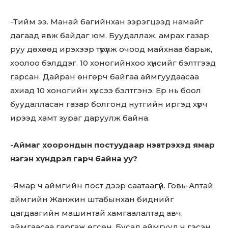
-Тийм ээ. Манай багийнхан зэрэгцээд намайг
дагаад явж байдаг юм. Буудаллаж, амрах газар
руу дөхөөд ирэхээр түрүүлж очоод майхнаа барьж,
хоолоо бэлддэг. 10 хоногийнхоо хүнсийг бэлтгээд
гарсан. Дайран өнгөрч байгаа аймгуудаасаа
ахиад 10 хоногийн хүнсээ бэлтгэнэ. Ер нь боол
буудалласан газар болгонд нутгийн иргэд хүрч
ирээд хамт зураг даруулж байна.
-Аймаг хоорондын постуудаар нэвтрэхэд ямар
нэгэн хүндрэл гарч байна уу?
-Ямар ч аймгийн пост дээр саатаагүй. Говь-Алтай
аймгийн Жанжин штабынхан биднийг
цагдаагийн машинтай хамгаалалтад авч,
аймгаасаа гаргаж өгсөн. Бусад аймгууд ч гэсэн