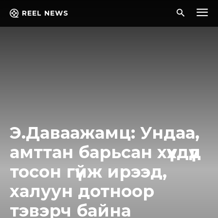
REEL NEWS
Э.Даваажамц: Ундаа,
амттан барьсан хүүхдүүд
тосон гүйж ирээд,
халуун дотноор
тэвэрч байна