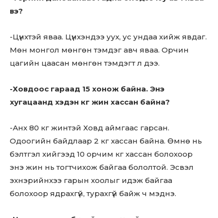
вэ?
-Цүнхтэй яваа. Цүнхэндээ уух, ус ундаа хийж явдаг.
Мөн монгол мөнгөн тэмдэг авч яваа. Орчин
цагийн цаасан мөнгөн тэмдэгт л дээ.
-Ховдоос гараад 15 хонож байна. Энэ
хугацаанд хэдэн кг жин хассан байна?
-Анх 80 кг жинтэй Ховд аймгаас гарсан.
Одоогийн байдлаар 2 кг хассан байна. Өмнө нь
бэлтгэл хийгээд 10 орчим кг хассан болохоор
энэ жин нь тогтчихож байгаа бололтой. Эсвэл
эхнэрийнхээ гарын хоолыг идэж байгаа
болохоор ядрахгүй, турахгүй байж ч мэднэ.