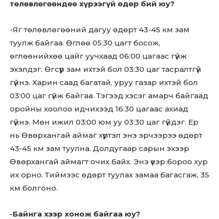
төлөвлөгөөндөө хүрээгүй өдөр бий юу?
-Яг төлөвлөгөөний дагуу өдөрт 43-45 км зам
туулж байгаа. Өглөө 05:30 цагт босож,
өглөөнийхөө цайг уучхаад 06:00 цагаас гүйж
эхэлдэг. Өгсүүр зам ихтэй бол 03:30 цаг тасралтгүй
гүйнэ. Харин саад багатай, уруу газар ихтэй бол
03:00 цаг гүйж байгаа. Тэгээд хэсэг амарч байгаад
оройны хоолоо идчихээд 16:30 цагаас ахиад
гүйнэ. Мөн ижил 03:00 юм уу 03:30 цаг гүйдэг. Ер
нь Өвөрхангай аймаг хүртэл энэ эрчээрээ өдөрт
43-45 км зам туулна. Долдугаар сарын эхээр
Өвөрхангай аймагт очих байх. Энэ үеэр бороо хур
их орно. Тиймээс өдөрт туулах замаа багасгаж, 35
км болгоно.
-Байнга хээр хонож байгаа юу?