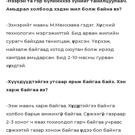
-Нээрэн та гэр бүлийнхээ хүнийг танилцуулаач.
Амьдрал холбоод хэдэн жил болж байна вэ?
-Эхнэрийг маань М.Мөнхзаяа гэдэг. Хүнсний
технологич мэргэжилтэй. Бид арван жилийн
сурагч байхдаа танилцаж, үерхсэн. Үерхэж,
найзалж байгаад хотод оюутан болж ирээд
хамтдаа амьдарсан. Бид 2-10-насны гурван
хүүхэдтэй.
-Хүүхдүүдтэйгээ утсаар ярьж байгаа байх. Хэн
харж байгаа вэ?
-Ээж маань харж байгаа. Хүүхдүүдтэйгээ байнга
холбоо барьж амжихгүй байгаа. Сүлжээгүй газраар
2-3 хоног ч явах тохиолдол гарч байгаа учраас
сүлжээтэй газар хонож байгаа үедээ бол байнга