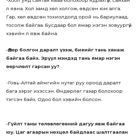
-Хоол унд сайтай яваа болохоор ядрахгүй, сайхан
л явна. Хол замд хөл холгож, өвдсөн юм алга.
Гар, хөл өвдсөн тохиолдолд орой нь бариулаад,
тосолж байгаа. Бусдаар бол ямар нэгэн зовуургүй
хэвийн л явж байна.
-Өдөр болгон даралт үзэж, биеийг тань хянаж
байгаа байх. Эрүүл мэндэд тань ямар нэгэн
өөрчлөлт гарсан уу?
-Говь-Алтай аймгийн нутаг руу ороод даралт
бага зэрэг ихэссэн. Өндөрлөг газар болохоор
тэгсэн байх. Одоо бол хэвийн болсон.
-Гүйлт таны төлөвлөгөөний дагуу явж байгаа
юу. Цаг агаарын нөхцөл байдлаас шалтгаалан