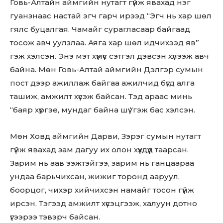
Говь-Алтайн аймгийн нутагт гүйж явахад нэг
гуанзнаас настай эгч гарч ирээд “Эгч нь хар шөл
гялс буцалгая. Чамайг сурагласаар байгаад
тосож авч уулзлаа. Аяга хар шөл идчихээд яв”
гэж хэлсэн. Энэ мэт хүмүүс сэтгэл дэвсэн хүлээж авч
байна. Мөн Говь-Алтай аймгийн Дэлгэр сумын
пост дээр ажиллаж байгаа ажилчид бүгд алга
ташиж, амжилт хүсэж байсан. Тэд араас минь
“баяр хүргэе, мундаг байна шүү “гэж бас хэлсэн.
Мөн Ховд аймгийн Дарви, Зэрэг сумын нутагт
гүйж явахад зам дагуу их олон хүүхдүүд таарсан.
Зарим нь аав ээжтэйгээ, зарим нь ганцаараа
ундаа барьчихсан, жижиг торонд ааруул,
боорцог, чихэр хийчихсэн намайг тосон гүйж
ирсэн. Тэгээд амжилт хүсэцгээж, халуун дотно
үгээрээ тэвэрч байсан.