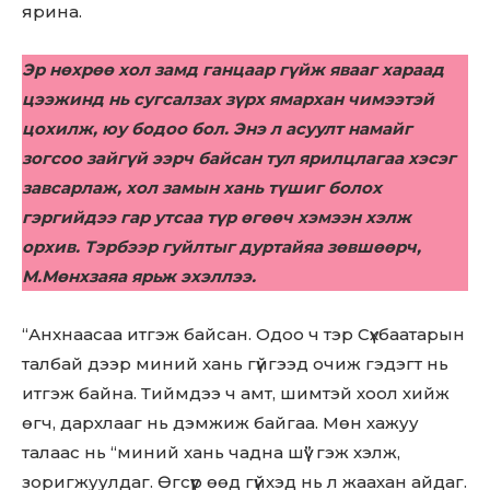
ярина.
Эр нөхрөө хол замд ганцаар гүйж явааг хараад
цээжинд нь сугсалзах зүрх ямархан чимээтэй
цохилж, юу бодоо бол. Энэ л асуулт намайг
зогсоо зайгүй ээрч байсан тул ярилцлагаа хэсэг
завсарлаж, хол замын хань түшиг болох
гэргийдээ гар утсаа түр өгөөч хэмээн хэлж
орхив. Тэрбээр гуйлтыг дуртайяа зөвшөөрч,
М.Мөнхзаяа ярьж эхэллээ.
“Анхнаасаа итгэж байсан. Одоо ч тэр Сүхбаатарын
талбай дээр миний хань гүйгээд очиж гэдэгт нь
итгэж байна. Тиймдээ ч амт, шимтэй хоол хийж
өгч, дархлааг нь дэмжиж байгаа. Мөн хажуу
талаас нь “миний хань чадна шүү” гэж хэлж,
зоригжуулдаг. Өгсүүр өөд гүйхэд нь л жаахан айдаг.