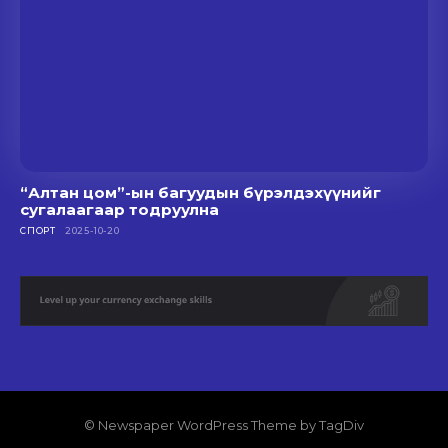
“Алтан цом”-ын багуудын бүрэлдэхүүнийг
сугалаагаар тодруулна
СПОРТ
2025-10-20
© Newspaper WordPress Theme by TagDiv