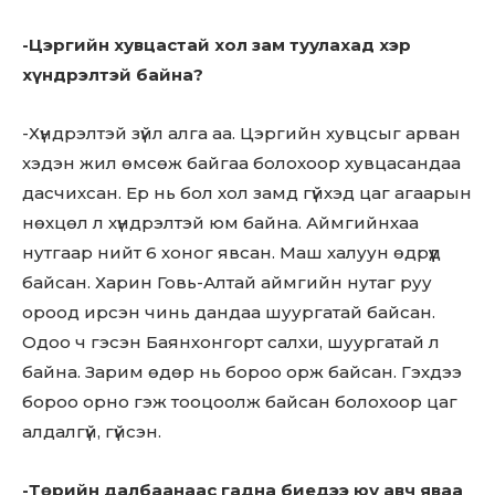
-Цэргийн хувцастай хол зам туулахад хэр
хүндрэлтэй байна?
-Хүндрэлтэй зүйл алга аа. Цэргийн хувцсыг арван
хэдэн жил өмсөж байгаа болохоор хувцасандаа
Don't miss
дасчихсан. Ер нь бол хол замд гүйхэд цаг агаарын
out!
нөхцөл л хүндрэлтэй юм байна. Аймгийнхаа
нутгаар нийт 6 хоног явсан. Маш халуун өдрүүд
Sing up for our newsletter
байсан. Харин Говь-Алтай аймгийн нутаг руу
to stay in the loop.
ороод ирсэн чинь дандаа шуургатай байсан.
Одоо ч гэсэн Баянхонгорт салхи, шуургатай л
SUBSCRIBE
байна. Зарим өдөр нь бороо орж байсан. Гэхдээ
бороо орно гэж тооцоолж байсан болохоор цаг
алдалгүй, гүйсэн.
-Төрийн далбаанаас гадна биедээ юу авч яваа