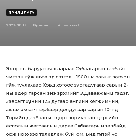
ЯРИЛЦЛАГА
2021-06-17
4
min. read
By
admin
Эх орны баруун хязгаараас Сүхбаатарын талбайг
чиглэн гүйж яваа эр сэтгэл… 1500 км замыг зөвхөн
гүйж туулахаар Ховд хотоос зургадугаар сарын 2-
ны өдөр гарсан энэ эрхмийг Э.Даваажамц гэдэг.
Зэвсэгт хүчний 123 дугаар ангийн хөгжимчин,
ахлах ахлагч тэрбээр долдугаар сарын 10-нд
Төрийн далбааны өдөрт зориулсан цэргийн
ёслолын жагсаалын дараа Сүхбаатарын талбайд
орж ирэхээр төлөвлөж буй юм. Бид түүнтэй ус