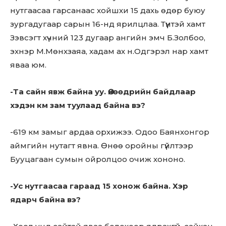
нутгаасаа гарсанаас хойшхи 15 дахь өдөр буюу
зургадугаар сарын 16-нд ярилцлаа. Түүнтэй хамт
Зэвсэгт хүчний 123 дугаар ангийн эмч Б.Золбоо,
эхнэр М.Мөнхзаяа, хадам ах н.Одгэрэл нар хамт
яваа юм.
-Та сайн явж байна уу. Өнөөдрийн байдлаар
хэдэн км зам туулаад байна вэ?
-619 км замыг ардаа орхижээ. Одоо Баянхонгор
аймгийн нутагт явна. Өнөө оройны гүйлтээр
Бууцагаан сумын ойролцоо очиж хононо.
-Ус нутгаасаа гараад 15 хонож байна. Хэр
ядарч байна вэ?