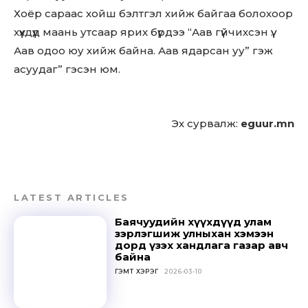
Хоёр сараас хойш бэлтгэл хийж байгаа болохоор
хүүхдүүд маань утсаар ярих бүрдээ “Аав гүйчихсэн үү.
Аав одоо юу хийж байна. Аав ядарсан уу” гэж
асуудаг” гэсэн юм.
Эх сурвалж:
eguur.mn
LATEST ARTICLES
Баячуудийн хүүхдүүд улам
зэрлэгшиж улныхан хэмээн
дорд үзэх хандлага газар авч
байна
ГЭМТ ХЭРЭГ
2026-03-10