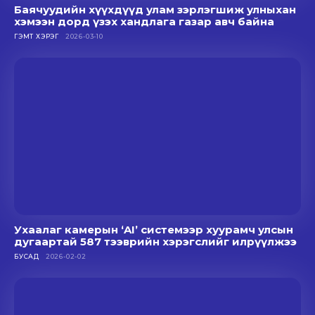
Баячуудийн хүүхдүүд улам зэрлэгшиж улныхан
хэмээн дорд үзэх хандлага газар авч байна
ГЭМТ ХЭРЭГ
2026-03-10
Ухаалаг камерын ‘AI’ системээр хуурамч улсын
дугаартай 587 тээврийн хэрэгслийг илрүүлжээ
БУСАД
2026-02-02