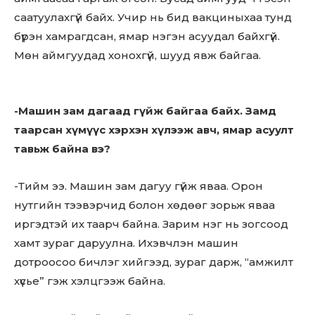
саатуулахгүй байх. Учир нь бид вакциныхаа тунд
бүрэн хамрагдсан, ямар нэгэн асуудал байхгүй.
Мөн аймгуудад хонохгүй, шууд явж байгаа.
-Машин зам дагаад гүйж байгаа байх. Замд
таарсан хүмүүс хэрхэн хүлээж авч, ямар асуулт
тавьж байна вэ?
-Тийм ээ. Машин зам дагуу гүйж яваа. Орон
нутгийн тээвэрчид болон хөдөөг зорьж яваа
иргэдтэй их таарч байна. Зарим нэг нь зогсоод
хамт зураг даруулна. Ихэвчлэн машин
дотроосоо бичлэг хийгээд, зураг дарж, “амжилт
хүсье” гэж хэлцгээж байна.