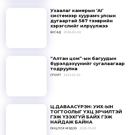
Ухаалаг камерын ‘AI’
системээр хуурамч улсын
дугаартай 587 тээврийн
хэрэгслийг илрүүлжээ
БУСАД
2026-02-02
“Алтан цом”-ын багуудын
бүрэлдэхүүнийг сугалаагаар
тодруулна
СПОРТ
2025-10-20
Ц.ДАВААСҮРЭН: УИХ-ЫН
ТОГТООЛЫГ ҮХЦ ЗӨРЧИЛТЭЙ
ГЭЖ ҮЗЭХГҮЙ БАЙХ ГЭЖ
НАЙДАЖ БАЙНА
ОНЦЛОХ МЭДЭЭ
2025-10-20