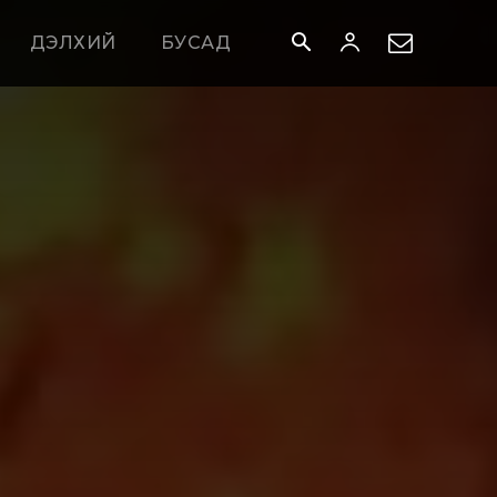
ДЭЛХИЙ
БУСАД