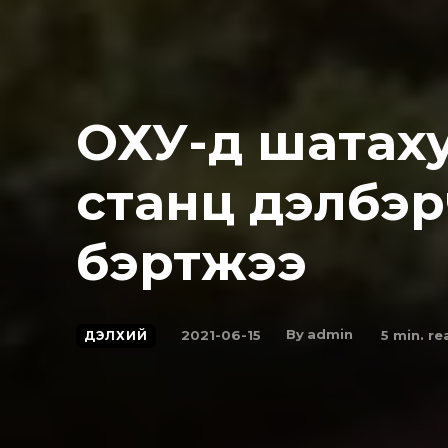
ОХУ-д шатаху
станц дэлбэpч
бэртжээ
By
admin
2021-06-15
5
min. re
ДЭЛХИЙ