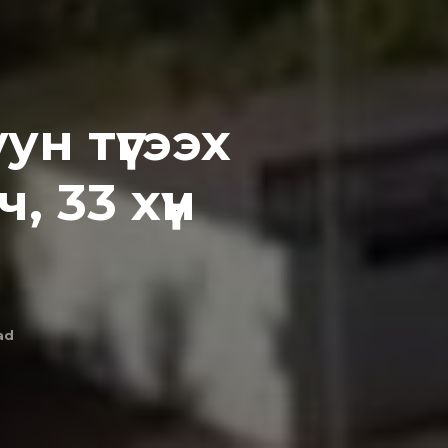
ун түгээх
, 33 хүн
ad