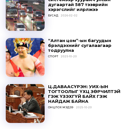
дугаартай 587 тээврийн
хэрэгслийг илрүүлжээ
БУСАД
2026-02-02
Don't miss
“Алтан цом”-ын багуудын
бүрэлдэхүүнийг сугалаагаар
out!
тодруулна
СПОРТ
2025-10-20
Sing up for our newsletter
to stay in the loop.
SUBSCRIBE
Ц.ДАВААСҮРЭН: УИХ-ЫН
ТОГТООЛЫГ ҮХЦ ЗӨРЧИЛТЭЙ
ГЭЖ ҮЗЭХГҮЙ БАЙХ ГЭЖ
НАЙДАЖ БАЙНА
ОНЦЛОХ МЭДЭЭ
2025-10-20