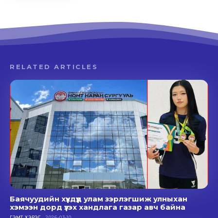
RELATED ARTICLES
Баячуудийн хүүхдүүд улам зэрлэгшиж улныхан
хэмээн дорд үзэх хандлага газар авч байна
ГЭМТ ХЭРЭГ
2026-03-10