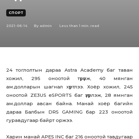
СПОРТ
2021-06-14
Less than 1
min. read
By
admin
24 тоглолтын дараа Astra Academy баг таван
хожил, 295 оноотой түрүүлж, 40 мянган
ам.долларын шагнал хүртлээ. Хоёр хожил, 245
оноотой ZE3US eSPORTS баг үзүүрлэж, 28 ямнган
ам.доллар авсан байна. Манай хоёр багийн
дараа Балбын DRS GAMING бар 223 оноотой
гуравдугаар байрт оржээ.
Харин манай APES INC баг 216 оноотой тавдугаар