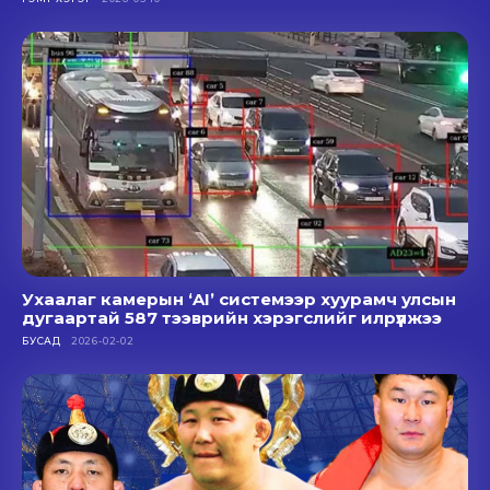
Ухаалаг камерын ‘AI’ системээр хуурамч улсын
дугаартай 587 тээврийн хэрэгслийг илрүүлжээ
БУСАД
2026-02-02