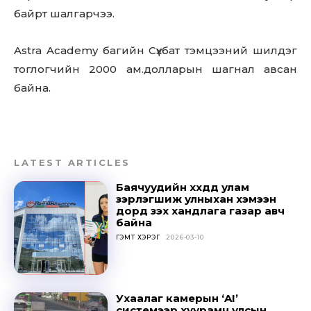
байрт шалгарчээ.
Astra Academy багийн Сүхбат тэмцээний шилдэг
тоглогчийн 2000 ам.долларын шагнал авсан
байна.
LATEST ARTICLES
Баячуудийн хүүхдүүд улам
зэрлэгшиж улныхан хэмээн
дорд үзэх хандлага газар авч
байна
ГЭМТ ХЭРЭГ
2026-03-10
Ухаалаг камерын ‘AI’
системээр хуурамч улсын