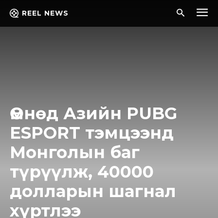
REEL NEWS
Өмнөд Азийн PUBG
ЕSPORT тэмцээнд
Монголын баг
түрүүлж, 40000
долларын шагнал
хүртлээ