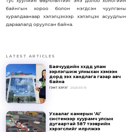
Тус хуулийн өөрчлөлтийг энэ долоо хоногийн
байнгын хороо болон нэгдсэн чуулганы
хуралдаанаар хэлэлцэхээр хэлэлцэх асуудлын
дараалалд оруулсан байна.
LATEST ARTICLES
Баячуудийн хүүхдүүд улам
зэрлэгшиж улныхан хэмээн
дорд үзэх хандлага газар авч
байна
ГЭМТ ХЭРЭГ
2026-03-10
Don't miss
out!
Ухаалаг камерын ‘AI’
системээр хуурамч улсын
Sing up for our newsletter
дугаартай 587 тээврийн
to stay in the loop.
хэрэгслийг илрүүлжээ