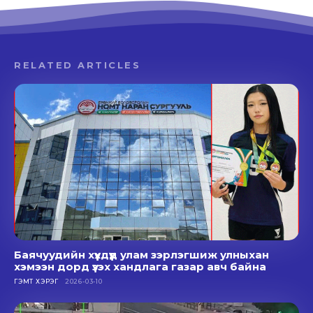
RELATED ARTICLES
Баячуудийн хүүхдүүд улам зэрлэгшиж улныхан
хэмээн дорд үзэх хандлага газар авч байна
ГЭМТ ХЭРЭГ
2026-03-10