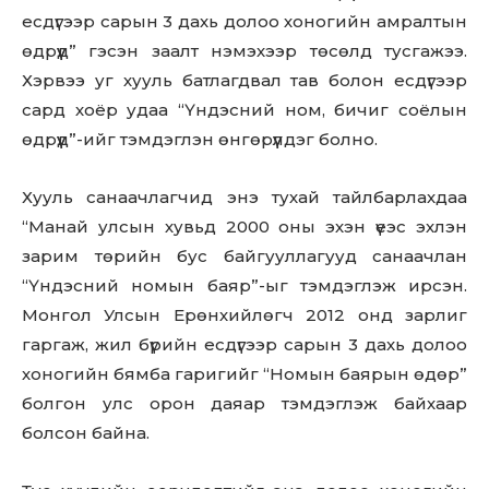
есдүгээр сарын 3 дахь долоо хоногийн амралтын
өдрүүд” гэсэн заалт нэмэхээр төсөлд тусгажээ.
Хэрвээ уг хууль батлагдвал тав болон есдүгээр
сард хоёр удаа “Үндэсний ном, бичиг соёлын
өдрүүд”-ийг тэмдэглэн өнгөрүүлдэг болно.
Хууль санаачлагчид энэ тухай тайлбарлахдаа
“Манай улсын хувьд 2000 оны эхэн үеэс эхлэн
зарим төрийн бус байгууллагууд санаачлан
“Үндэсний номын баяр”-ыг тэмдэглэж ирсэн.
Монгол Улсын Ерөнхийлөгч 2012 онд зарлиг
гаргаж, жил бүрийн есдүгээр сарын 3 дахь долоо
хоногийн бямба гаригийг “Номын баярын өдөр”
болгон улс орон даяар тэмдэглэж байхаар
болсон байна.