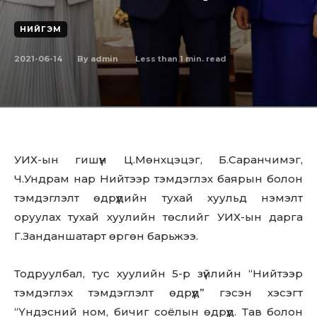
НИЙГЭМ
2021-06-14
Less than 1
min. read
By
admin
УИХ-ын гишүүн Ц.Мөнхцэцэг, Б.Саранчимэг,
Ч.Ундрам нар Нийтээр тэмдэглэх баярын болон
тэмдэглэлт өдрүүдийн тухай хуульд нэмэлт
оруулах тухай хуулийн төслийг УИХ-ын дарга
Г.Занданшатарт өргөн барьжээ.
Тодруулбал, тус хуулийн 5-р зүйлийн “Нийтээр
тэмдэглэх тэмдэглэлт өдрүүд” гэсэн хэсэгт
“Үндэсний ном, бичиг соёлын өдрүүд. Тав болон