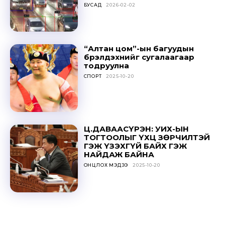
БУСАД
2026-02-02
SUBSCRIBE
“Алтан цом”-ын багуудын
бүрэлдэхүүнийг сугалаагаар
тодруулна
СПОРТ
2025-10-20
Ц.ДАВААСҮРЭН: УИХ-ЫН
ТОГТООЛЫГ ҮХЦ ЗӨРЧИЛТЭЙ
ГЭЖ ҮЗЭХГҮЙ БАЙХ ГЭЖ
НАЙДАЖ БАЙНА
ОНЦЛОХ МЭДЭЭ
2025-10-20