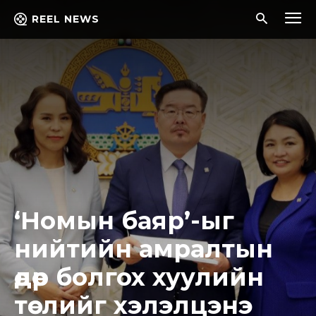
REEL NEWS
‘Номын баяр’-ыг
нийтийн амралтын
өдөр болгох хуулийн
төслийг хэлэлцэнэ