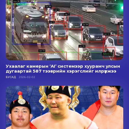
Ухаалаг камерын ‘AI’ системээр хуурамч улсын
дугаартай 587 тээврийн хэрэгслийг илрүүлжээ
БУСАД
2026-02-02