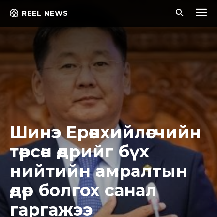
REEL NEWS
Шинэ Ерөнхийлөгчийн
төрсөн өдрийг бүх
нийтийн амралтын
өдөр болгох санал
гаргажээ