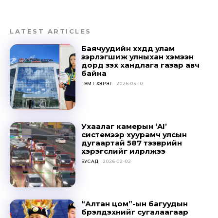
LATEST ARTICLES
Баячуудийн хүүхдүүд улам
зэрлэгшиж улныхан хэмээн
дорд үзэх хандлага газар авч
байна
ГЭМТ ХЭРЭГ
2026-03-10
Ухаалаг камерын ‘AI’
системээр хуурамч улсын
дугаартай 587 тээврийн
хэрэгслийг илрүүлжээ
БУСАД
2026-02-02
“Алтан цом”-ын багуудын
бүрэлдэхүүнийг сугалаагаар