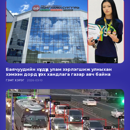
Баячуудийн хүүхдүүд улам зэрлэгшиж улныхан
хэмээн дорд үзэх хандлага газар авч байна
ГЭМТ ХЭРЭГ
2026-03-10