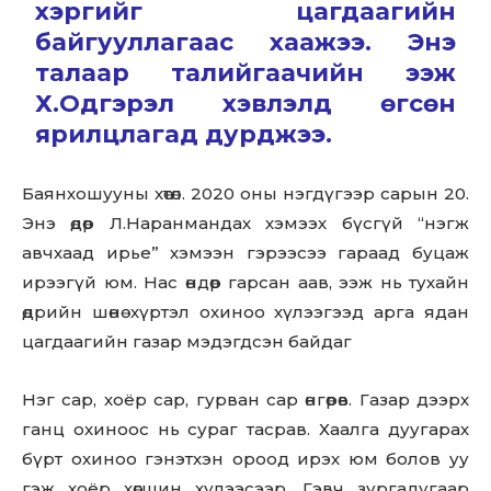
хэргийг цагдаагийн
байгууллагаас хаажээ. Энэ
талаар талийгаачийн ээж
Х.Одгэрэл хэвлэлд өгсөн
ярилцлагад дурджээ.
Баянхошууны хөтөл. 2020 оны нэгдүгээр сарын 20.
Энэ өдөр Л.Наранмандах хэмээх бүсгүй “нэгж
авчхаад ирье” хэмээн гэрээсээ гараад буцаж
ирээгүй юм. Нас өндөр гарсан аав, ээж нь тухайн
өдрийн шөнө хүртэл охиноо хүлээгээд арга ядан
цагдаагийн газар мэдэгдсэн байдаг
Нэг сар, хоёр сар, гурван сар өнгөрөв. Газар дээрх
ганц охиноос нь сураг тасрав. Хаалга дуугарах
бүрт охиноо гэнэтхэн ороод ирэх юм болов уу
гэж хоёр хөгшин хүлээсээр. Гэвч зургадугаар