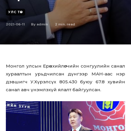
УЛС ТӨР
2021-06-11
2
min. read
By
admin
Монгол улсын Ерөнхийлөгчийн сонгуулийн санал
хураалтын урьдчилсан дүнгээр МАН-аас нэр
дэвшигч У.Хүрэлсүх 805.430 буюу 67.8 хувийн
санал авч үнэмлэхүй ялалт байгуулсан.