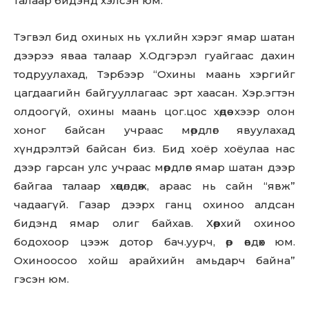
талаар бидэнд хэлсэн юм.
Тэгвэл бид охиных нь үх.лийн хэрэг ямар шатан
дээрээ яваа талаар Х.Одгэрэл гуайгаас дахин
тодруулахад, Тэрбээр “Охины маань хэргийг
цагдаагийн байгууллагаас эрт хаасан. Хэр.эгтэн
олдоогүй, охины маань цог.цос хөдөө хээр олон
хоног байсан учраас мөрдлөг явуулахад
хүндрэлтэй байсан биз. Бид хоёр хоёулаа нас
дээр гарсан улс учраас мөрдлөг ямар шатан дээр
байгаа талаар хөөцөлдөж, араас нь сайн “явж”
чадаагүй. Газар дээрх ганц охиноо алдсан
бидэнд ямар олиг байхав. Хөөрхий охиноо
бодохоор цээж дотор бач.уурч, өр өвдөх юм.
Охиноосоо хойш арайхийн амьдарч байна”
гэсэн юм.