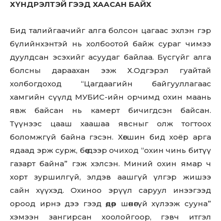
ХҮНДРЭЛТЭЙ ГЭЭД ХААСАН БАЙХ
Don't miss
Бид талийгаачийг алга болсон цагаас эхлэн гэр
out!
бүлийнхэнтэй нь холбоотой байж сураг чимээ
дуулдсан эсэхийг асуудаг байлаа. Бүсгүйг алга
Sing up for our newsletter
болсны дараахан ээж Х.Одгэрэл гуайтай
to stay in the loop.
холбогдоход “Цагдаагийн байгууллагаас
хамгийн сүүлд МУБИС-ийн орчимд охин маань
SUBSCRIBE
явж байсан нь камерт бичигдсэн байсан.
Түүнээс цааш хаашаа явсныг олж тогтоох
боломжгүй байна гэсэн. Хөгшин бид хоёр арга
ядаад эрж сурж, бөө дээр очиход “охин чинь битүү
газарт байна” гэж хэлсэн. Миний охин ямар ч
хорт зуршилгүй, элдэв аашгүй үлгэр жишээ
сайн хүүхэд. Охиноо эрүүл саруул инээгээд
ороод ирнэ дээ гээд өдөр шөнөгүй хүлээж сууна”
хэмээн зангирсан хоолойгоор, гэвч итгэл