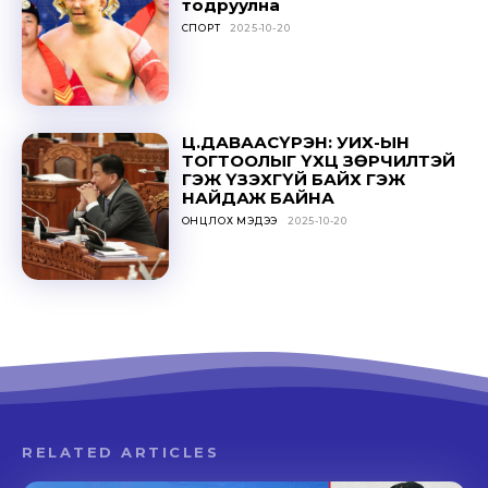
тодруулна
СПОРТ
2025-10-20
Ц.ДАВААСҮРЭН: УИХ-ЫН
ТОГТООЛЫГ ҮХЦ ЗӨРЧИЛТЭЙ
ГЭЖ ҮЗЭХГҮЙ БАЙХ ГЭЖ
НАЙДАЖ БАЙНА
ОНЦЛОХ МЭДЭЭ
2025-10-20
RELATED ARTICLES