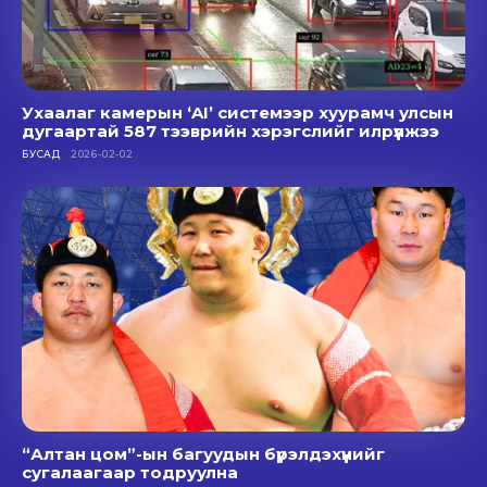
Ухаалаг камерын ‘AI’ системээр хуурамч улсын
дугаартай 587 тээврийн хэрэгслийг илрүүлжээ
БУСАД
2026-02-02
“Алтан цом”-ын багуудын бүрэлдэхүүнийг
сугалаагаар тодруулна