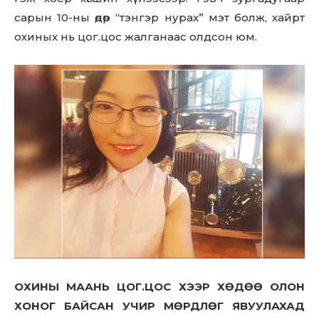
сарын 10-ны өдөр “тэнгэр нурах” мэт болж, хайрт
охиных нь цог.цос жалганаас олдсон юм.
ОХИНЫ МААНЬ ЦОГ.ЦОС ХЭЭР ХӨДӨӨ ОЛОН
ХОНОГ БАЙСАН УЧИР МӨРДЛӨГ ЯВУУЛАХАД