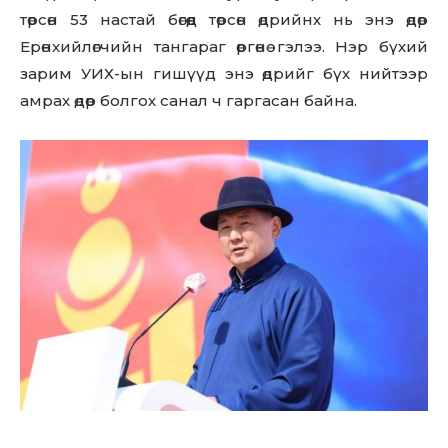
төрсөн 53 настай бөгөөд төрсөн өдрийнх нь энэ өдөр
Ерөнхийлөгчийн тангараг өргөнө гэлээ. Нэр бүхий
зарим УИХ-ын гишүүд энэ өдрийг бүх нийтээр
амрах өдөр болгох санал ч гаргасан байна.