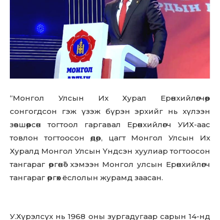
“Монгол Улсын Их Хурал Ерөнхийлөгчөөр
сонгогдсон гэж үзэж бүрэн эрхийг нь хүлээн
зөвшөөрсөн тогтоол гаргавал Ерөнхийлөгч УИХ-аас
товлон тогтоосон өдөр, цагт Монгол Улсын Их
Хуралд Монгол Улсын Үндсэн хуулиар тогтоосон
тангараг өргөнө” хэмээн Монгол улсын Ерөнхийлөгч
тангараг өргөх ёслолын журамд заасан.
У.Хүрэлсүх нь 1968 оны зургадугаар сарын 14-нд