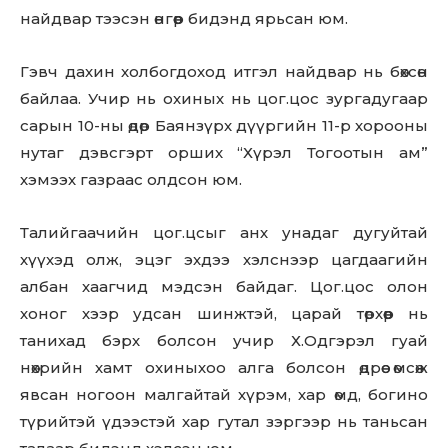
найдвар тээсэн өнгөөр бидэнд ярьсан юм.
Гэвч дахин холбогдоход итгэл найдвар нь бөхсөн
байлаа. Учир нь охиных нь цог.цос зургадугаар
сарын 10-ны өдөр Баянзүрх дүүргийн 11-р хорооны
нутаг дэвсгэрт орших “Хүрэл Тогоотын ам”
хэмээх газраас олдсон юм.
Талийгаачийн цог.цсыг анх унадаг дугуйтай
хүүхэд олж, эцэг эхдээ хэлснээр цагдаагийн
албан хаагчид мэдсэн байдаг. Цог.цос олон
хоног хээр удсан шинжтэй, царай төрхөөр нь
танихад бэрх болсон учир Х.Одгэрэл гуай
нөхрийн хамт охиныхоо алга болсон өдрөө өмсөж
явсан ногоон малгайтай хүрэм, хар өмд, богино
түрийтэй үдээстэй хар гутал зэргээр нь таньсан