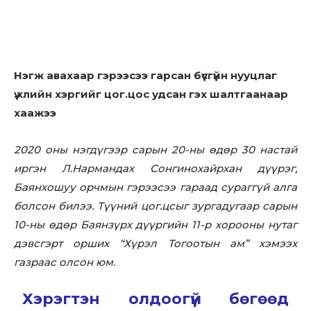
Нэгж авахаар гэрээсээ гарсан бүсгүйн нууцлаг
ү.хлийн хэргийг цог.цос удсан гэх шалтгаанаар
хаажээ
2020 оны нэгдүгээр сарын 20-ны өдөр 30 настай
иргэн Л.Нармандах Сонгинохайрхан дүүрэг,
Баянхошуу орчмын гэрээсээ гараад сураггүй алга
болсон билээ. Түүний цог.цсыг зургадугаар сарын
10-ны өдөр Баянзүрх дүүргийн 11-р хорооны нутаг
дэвсгэрт орших “Хүрэл Тогоотын ам” хэмээх
газраас олсон юм.
Хэрэгтэн олдоогүй бөгөөд