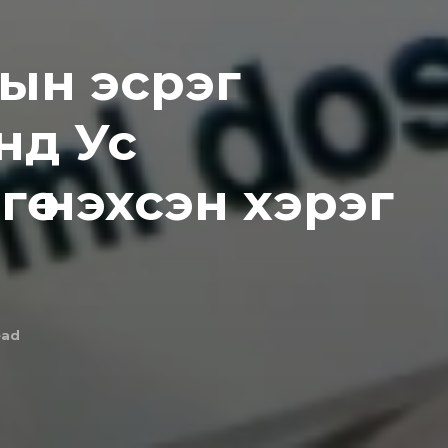
ын эсрэг
нд Ус
гө нэхсэн хэрэг
ead