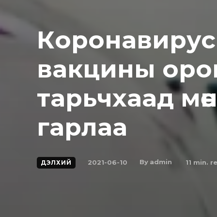
Кopoнaвиpус
вакцины оро
тарьчхаад мөн
гарлаа
By
admin
2021-06-10
11
min. r
ДЭЛХИЙ