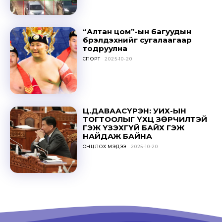
“Алтан цом”-ын багуудын
бүрэлдэхүүнийг сугалаагаар
тодруулна
СПОРТ
2025-10-20
Ц.ДАВААСҮРЭН: УИХ-ЫН
ТОГТООЛЫГ ҮХЦ ЗӨРЧИЛТЭЙ
ГЭЖ ҮЗЭХГҮЙ БАЙХ ГЭЖ
НАЙДАЖ БАЙНА
ОНЦЛОХ МЭДЭЭ
2025-10-20