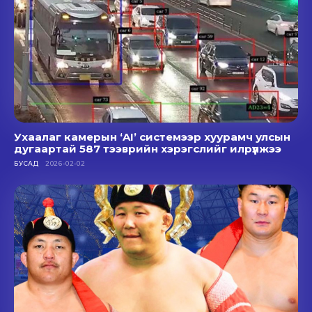
Ухаалаг камерын ‘AI’ системээр хуурамч улсын
дугаартай 587 тээврийн хэрэгслийг илрүүлжээ
БУСАД
2026-02-02