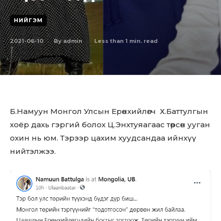
НИЙГЭМ
2021-06-10
Less than 1
min. read
By
admin
Б.Намуун Монгол Улсын Ерөнхийлөгч Х.Баттулгын
хоёр дахь гэргий болох Ц.Энхтуяагаас төрсөн ууган
охин нь юм. Тэрээр цахим хуудсандаа ийнхүү
нийтэлжээ.