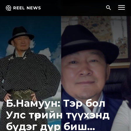
REEL NEWS
Б.Намуун: Тэр бол
Улс төрийн түүхэнд
бүдэг дүр биш…