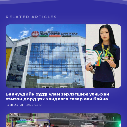
RELATED ARTICLES
Баячуудийн хүүхдүүд улам зэрлэгшиж улныхан
хэмээн дорд үзэх хандлага газар авч байна
ГЭМТ ХЭРЭГ
2026-03-10