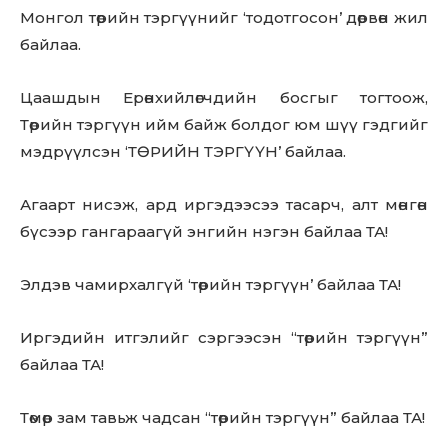
Монгол төрийн тэргүүнийг ‘тодотгосон’ дөрвөн жил
байлаа.
Цаашдын Ерөнхийлөгчдийн босгыг тогтоож,
Төрийн тэргүүн ийм байж болдог юм шүү гэдгийг
мэдрүүлсэн ‘ТӨРИЙН ТЭРГҮҮН’ байлаа.
Агаарт нисэж, ард иргэдээсээ тасарч, алт мөнгөн
бүсээр гангараагүй энгийн нэгэн байлаа ТА!
Элдэв чамирхалгүй ‘төрийн тэргүүн’ байлаа ТА!
Иргэдийн итгэлийг сэргээсэн “төрийн тэргүүн”
байлаа ТА!
Төмөр зам тавьж чадсан “төрийн тэргүүн” байлаа ТА!