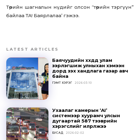
Төрийн шагналын нүдийг олсон “төрийн тэргүүн”
байлаа ТА! Баярлалаа’ гэжээ.
Don't miss
out!
LATEST ARTICLES
Sing up for our newsletter
Баячуудийн хүүхдүүд улам
to stay in the loop.
зэрлэгшиж улныхан хэмээн
дорд үзэх хандлага газар авч
байна
SUBSCRIBE
ГЭМТ ХЭРЭГ
2026-03-10
Ухаалаг камерын ‘AI’
системээр хуурамч улсын
дугаартай 587 тээврийн
хэрэгслийг илрүүлжээ
БУСАД
2026-02-02