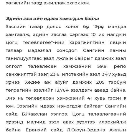
хөгжлийн төвүүд ажиллаж эхлэх юм.
Эдийн засгийн идэвх нэмэгдэж байна
Засгийн газар долоо хоног бүр “Эрүүл мэндээ
хамгаалж, эдийн засгаа сэргээх 10 их наядын
цогц төлөвлөгөө”-ний хэрэгжилтийн явцын
талаар мэдээлэл сонсдог. Сангийн яамны
танилцуулгаас үзвэл Ажлын байрыг дэмжих зээл
олголт төлөвлөсөн хэмжээний 59.9, репо
санхүүжилттэй зээл 23.6, ипотекийн зээл 34.7 хувьд
хүрчээ. Хөдөө аж ахуйг дэмжих 205 тэрбум
төгрөгийн зээлийг 13,764 зээлдэгч аваад байна.
Энэ нь төлөвлөсөн хэмжээний 41 хувь гэсэн үг
юм. Зээлийн идэвх нэмэгдэж байгааг Сангийн
Don't miss
сайд Б.Жавхлан хэллээ. Цогц төлөвлөгөөний
хүрээнд малчид зээл авах хүсэлтээ илэрхийлж
out!
байна. Ерөнхий сайд Л.Оюун-Эрдэнэ Ажлын