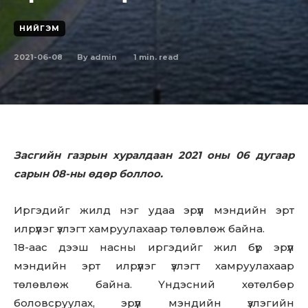
НИЙГЭМ
2021-06-08
1
min. read
By
admin
Засгийн газрын хуралдаан 2021 оны 06 дугаар
сарын 08-ны өдөр боллоо.
Иргэдийг жилд нэг удаа эрүүл мэндийн эрт
илрүүлэг үзлэгт хамруулахаар төлөвлөж байна.
18-аас дээш насны иргэдийг жил бүр эрүүл
мэндийн эрт илрүүлэг үзлэгт хамруулахаар
төлөвлөж байна. Үндэсний хөтөлбөр
боловсруулах, эрүүл мэндийн үзлэгийн