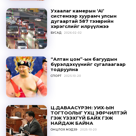
Ухаалаг камерын ‘AI’
системээр хуурамч улсын
дугаартай 587 тээврийн
хэрэгслийг илрүүлжээ
БУСАД
2026-02-02
“Алтан цом”-ын багуудын
бүрэлдэхүүнийг сугалаагаар
тодруулна
СПОРТ
2025-10-20
Ц.ДАВААСҮРЭН: УИХ-ЫН
ТОГТООЛЫГ ҮХЦ ЗӨРЧИЛТЭЙ
ГЭЖ ҮЗЭХГҮЙ БАЙХ ГЭЖ
НАЙДАЖ БАЙНА
ОНЦЛОХ МЭДЭЭ
2025-10-20