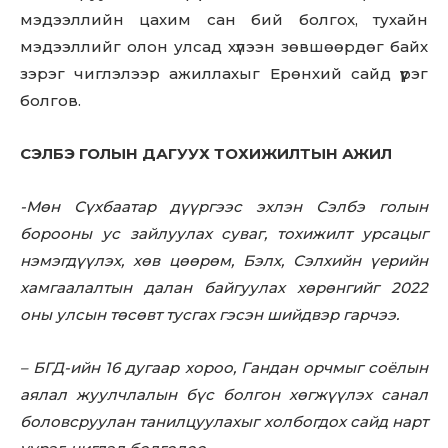
мэдээллийн цахим сан бий болгох, тухайн
мэдээллийг олон улсад хүлээн зөвшөөрдөг байх
зэрэг чиглэлээр ажиллахыг Ерөнхий сайд үүрэг
болгов.
СЭЛБЭ ГОЛЫН ДАГУУХ ТОХИЖИЛТЫН АЖИЛ
-Мөн Сүхбаатар дүүргээс эхлэн Сэлбэ голын
борооны ус зайлуулах суваг, тохижилт урсацыг
нэмэгдүүлэх, хөв цөөрөм, Бэлх, Сэлхийн үерийн
хамгаалалтын далан байгуулах хөрөнгийг 2022
оны улсын төсөвт тусгах гэсэн шийдвэр гарчээ.
– БГД-ийн 16 дугаар хороо, Гандан орчмыг соёлын
аялал жуулчлалын бүс болгон хөгжүүлэх санал
боловсруулан танилцуулахыг холбогдох сайд нарт