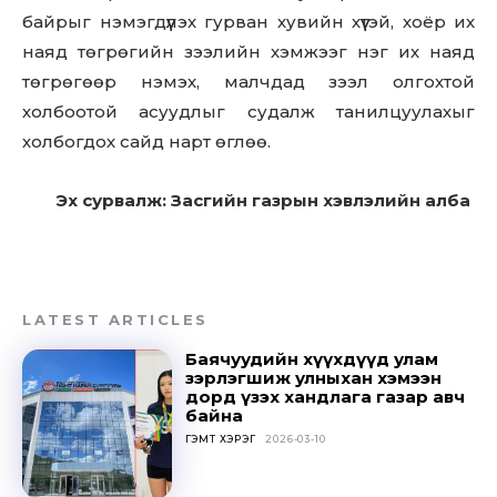
Sing up for our newsletter
байрыг нэмэгдүүлэх гурван хувийн хүүтэй, хоёр их
to stay in the loop.
наяд төгрөгийн зээлийн хэмжээг нэг их наяд
төгрөгөөр нэмэх, малчдад зээл олгохтой
SUBSCRIBE
холбоотой асуудлыг судалж танилцуулахыг
холбогдох сайд нарт өглөө.
Эх сурвалж: Засгийн газрын хэвлэлийн алба
LATEST ARTICLES
Баячуудийн хүүхдүүд улам
зэрлэгшиж улныхан хэмээн
дорд үзэх хандлага газар авч
байна
ГЭМТ ХЭРЭГ
2026-03-10