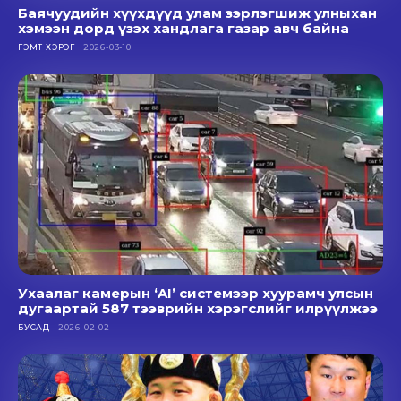
Баячуудийн хүүхдүүд улам зэрлэгшиж улныхан
хэмээн дорд үзэх хандлага газар авч байна
ГЭМТ ХЭРЭГ
2026-03-10
Ухаалаг камерын ‘AI’ системээр хуурамч улсын
дугаартай 587 тээврийн хэрэгслийг илрүүлжээ
БУСАД
2026-02-02