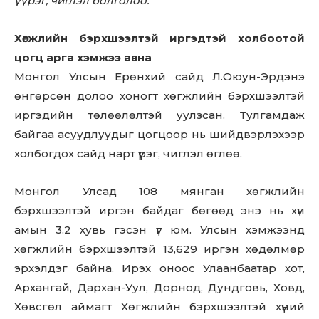
үүрэг, чиглэл болголоо.
Хөгжлийн бэрхшээлтэй иргэдтэй холбоотой
цогц арга хэмжээ авна
Монгол Улсын Ерөнхий сайд Л.Оюун-Эрдэнэ
өнгөрсөн долоо хоногт хөгжлийн бэрхшээлтэй
иргэдийн төлөөлөлтэй уулзсан. Тулгамдаж
байгаа асуудлуудыг цогцоор нь шийдвэрлэхээр
холбогдох сайд нарт үүрэг, чиглэл өглөө.
Монгол Улсад 108 мянган хөгжлийн
бэрхшээлтэй иргэн байдаг бөгөөд энэ нь хүн
амын 3.2 хувь гэсэн үг юм. Улсын хэмжээнд
хөгжлийн бэрхшээлтэй 13,629 иргэн хөдөлмөр
эрхэлдэг байна. Ирэх оноос Улаанбаатар хот,
Архангай, Дархан-Уул, Дорнод, Дундговь, Ховд,
Хөвсгөл аймагт Хөгжлийн бэрхшээлтэй хүний