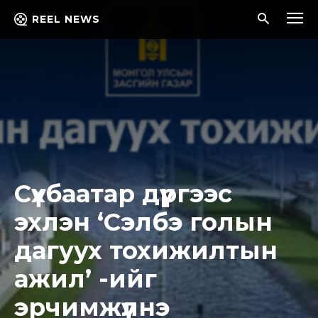
REEL NEWS
Сүхбаатар дүүргээс
эхлэн ‘Сэлбэ голын
дагуух тохижилтын
ажил’ -ийг
эрчимжүүлнэ