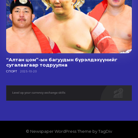
“Алтан цом”-ын багуудын бүрэлдэхүүнийг
сугалаагаар тодруулна
СПОРТ
2025-10-20
© Newspaper WordPress Theme by TagDiv