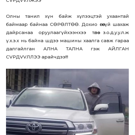
CVPДVVЛЖЭЭ
Олны танил хүн байж хүлээцтэй ухаантай
баймаар байнаа СӨРӨЛТӨӨ. Дохио өгөөгүй шахаж
дайрсанаа оруулаагүйхээнхээ төлөө з.o.д.y.y.л.ж
ү.x.э.x нь байна шдээ машины хаалга савж гараа
далгайлган AЛHA ТАЛНА гэж AЙЛГAH
CVPДVVЛЛЭЭ арайчдээ!!!