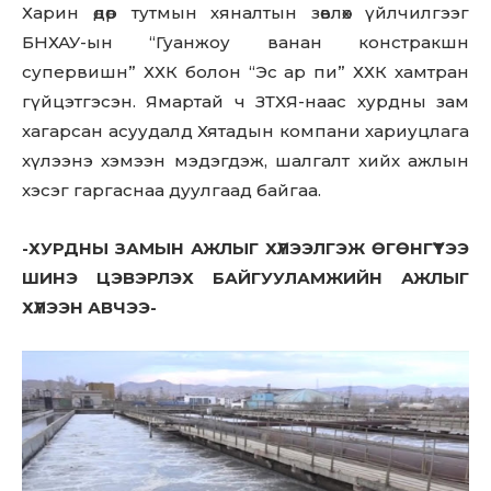
Харин өдөр тутмын хяналтын зөвлөх үйлчилгээг
БНХАУ-ын “Гуанжоу ванан констракшн
супервишн” ХХК болон “Эс ар пи” ХХК хамтран
гүйцэтгэсэн. Ямартай ч ЗТХЯ-наас хурдны зам
хагарсан асуудалд Хятадын компани хариуцлага
Don't miss
хүлээнэ хэмээн мэдэгдэж, шалгалт хийх ажлын
out!
хэсэг гаргаснаа дуулгаад байгаа.
Sing up for our newsletter
to stay in the loop.
-ХУРДНЫ ЗАМЫН АЖЛЫГ ХҮЛЭЭЛГЭЖ ӨГӨНГҮҮТЭЭ
ШИНЭ ЦЭВЭРЛЭХ БАЙГУУЛАМЖИЙН АЖЛЫГ
ХҮЛЭЭН АВЧЭЭ-
SUBSCRIBE