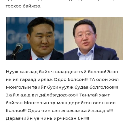
тоохоо байжээ.
Нууж хаагаад байх ч шаардлаггүй боллоо! Эзэн
нь ил гараад ирлээ. Одоо болсон!!!! ТА олон жил
Монголын төрийг бусинуулж будаа болголоо!!!!!!!
З.а.й.л.а.а.д өг л дөө Элбэгдоржоо!!! Таньтай хамт
байсан Монголын төр маш доройтон олон жил
боллоо!!!! Одоо чин сэтгэлээсээ з.а.й.л.а.а.д өг!!!!!
Дараачийн үе чинь ирчихсэн бн!!!!!!