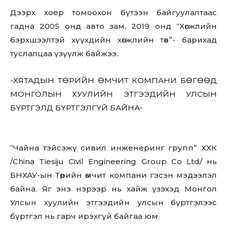
Дээрх хоёр томоохон бүтээн байгуулалтаас
гадна 2005 онд авто зам, 2019 онд “Хөгжлийн
бэрхшээлтэй хүүхдийн хөгжлийн төв”- барихад
туслалцаа үзүүлж байжээ.
-ХЯТАДЫН ТӨРИЙН ӨМЧИТ КОМПАНИ БӨГӨӨД
МОНГОЛЫН ХУУЛИЙН ЭТГЭЭДИЙН УЛСЫН
БҮРТГЭЛД БҮРТГЭЛГҮЙ БАЙНА-
“Чайна тэйсэжү сивил инженеринг групп” ХХК
/China Tiesiju Civil Engineering Group Co Ltd/ нь
БНХАУ-ын Төрийн өмчит компани гэсэн мэдээлэл
байна. Яг энэ нэрээр нь хайж үзэхэд Монгол
Улсын хуулийн этгээдийн улсын бүртгэлээс
бүртгэл нь гарч ирэхгүй байгаа юм.