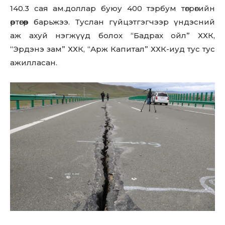
140.3 сая ам.доллар буюу 400 тэрбум төгрөгийн
өртөгөөр барьжээ. Туслан гүйцэтгэгчээр үндэсний
аж ахуй нэгжүүд болох “Бадрах ойл” ХХК,
“Эрдэнэ зам” ХХК, “Арж Капитал” ХХК-иуд тус тус
ажилласан.