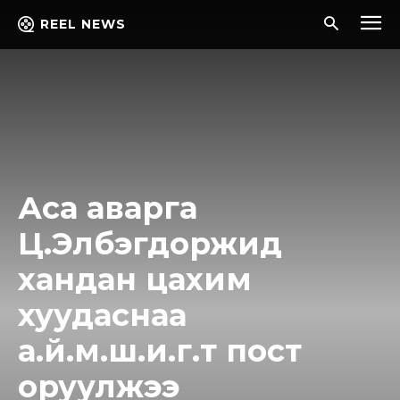
REEL NEWS
Аса аварга
Ц.Элбэгдоржид
хандан цахим
хуудаснаа
а.й.м.ш.и.г.т пост
оруулжээ