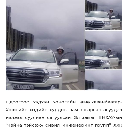
Одоогоос хэдхэн хоногийн өмнө Улаанбаатар-
Хөшигийн хөндийн хурдны зам хагарсан асуудал
нэлээд дуулиан дагуулсан. Эл замыг БНХАУ-ын
“Чайна тэйсэжү сивил инженеринг групп” ХХК