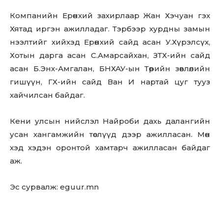
Компанийн Ерөнхий захирлаар Жан Хэчуан гэх
Хятад иргэн ажилладаг. Тэрбээр хурдны замын
нээлтийг хийхэд Ерөнхий сайд асан У.Хүрэлсүх,
Хотын дарга асан С.Амарсайхан, ЗТХ-ийн сайд
асан Б.Энх-Амгалан, БНХАУ-ын Төрийн зөвлөлийн
гишүүн, ГХ-ийн сайд Ван И нартай цуг тууз
хайчилсан байдаг.
Кени улсын нийслэл Найроби дахь далангийн
усан хангамжийн төслүүд дээр ажилласан. Мөн
хэд хэдэн оронтой хамтарч ажилласан байдаг
аж.
Эс сурвалж: eguur.mn