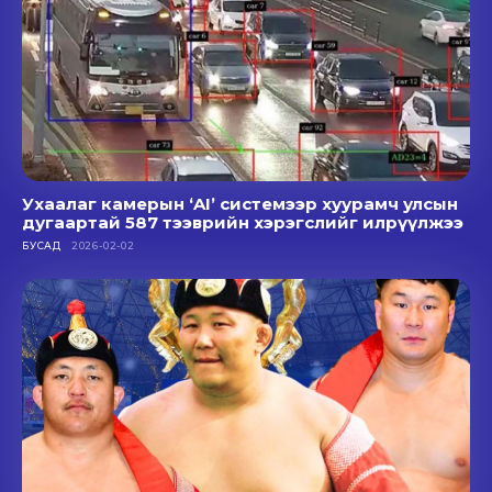
Ухаалаг камерын ‘AI’ системээр хуурамч улсын
дугаартай 587 тээврийн хэрэгслийг илрүүлжээ
БУСАД
2026-02-02