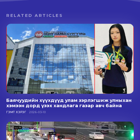
RELATED ARTICLES
Баячуудийн хүүхдүүд улам зэрлэгшиж улныхан
хэмээн дорд үзэх хандлага газар авч байна
ГЭМТ ХЭРЭГ
2026-03-10