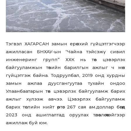
Тэгвэл ХАГАРСАН замын ерөнхий гүйцэтгэгчээр
ажилласан БНХАУ-ын “Чайна тэйсэжү сивил
инженеринг групп” ХХК нь төв цэвэрлэх
байгууламжын төвийн барилгын ажлыг ч мөн
гүйцэтгэж байна. Тодруулбал, 2019 онд хурдны
замын ажлаа дуусгангуутаа тухайн ондоо
Улаанбаатарын төв цэвэрлэх байгууламж барих
ажлыг хүлээж авчээ. Цэвэрлэх байгууламж
барих төслийн нийт өртөг 267 сая ам.доллар бөгөөд
2023 онд ашиглалтад оруулах төлөвлөгөөтэйгээр
ажиллаж буй юм.