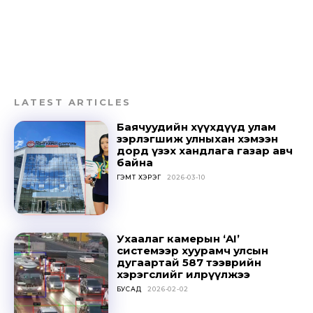
LATEST ARTICLES
Баячуудийн хүүхдүүд улам
зэрлэгшиж улныхан хэмээн
дорд үзэх хандлага газар авч
байна
ГЭМТ ХЭРЭГ
2026-03-10
Ухаалаг камерын ‘AI’
системээр хуурамч улсын
дугаартай 587 тээврийн
хэрэгслийг илрүүлжээ
БУСАД
2026-02-02