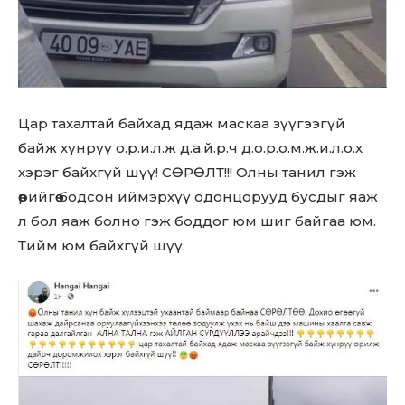
Цар тахалтай байхад ядаж маскаа зүүгээгүй
байж хүнрүү о.р.и.л.ж д.а.й.р.ч д.o.p.o.м.ж.и.л.о.х
хэрэг байхгүй шүү! СӨРӨЛТ!!! Олны танил гэж
өөрийгөө бодсон иймэрхүү одонцорууд бусдыг яаж
л бол яаж болно гэж боддог юм шиг байгаа юм.
Тийм юм байхгүй шүү.