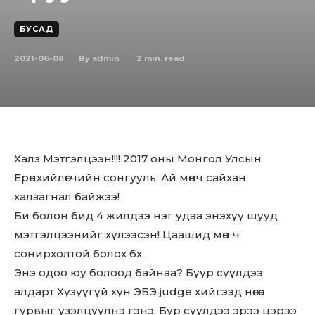
БУСАД
2021-06-08
2
min. read
By
admin
Халз Мэтгэлцээн!!!! 2017 оны Монгол Улсын
Ерөнхийлөгчийн сонгууль. Ай мөнч сайхан
халзагнал байжээ!
Би болон бид 4 жилдээ нэг удаа энэхүү шууд
мэтгэлцээнийг хүлээсэн! Цаашид мөн ч
сонирхолтой болох бх.
Энэ одоо юу болоод байнаа? Бүүр сүүлдээ
алдарт Хүзүүгүй хүн ЭБЭ judge хийгээд нөгөө
гурвыг үзэлцүүлнэ гэнэ. Бүр сүүлдээ эрээ цэрээ