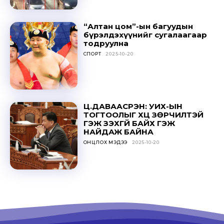
“Алтан цом”-ын багуудын
бүрэлдэхүүнийг сугалаагаар
тодруулна
СПОРТ
2025-10-20
Ц.ДАВААСҮРЭН: УИХ-ЫН
ТОГТООЛЫГ ҮХЦ ЗӨРЧИЛТЭЙ
ГЭЖ ҮЗЭХГҮЙ БАЙХ ГЭЖ
НАЙДАЖ БАЙНА
ОНЦЛОХ МЭДЭЭ
2025-10-20