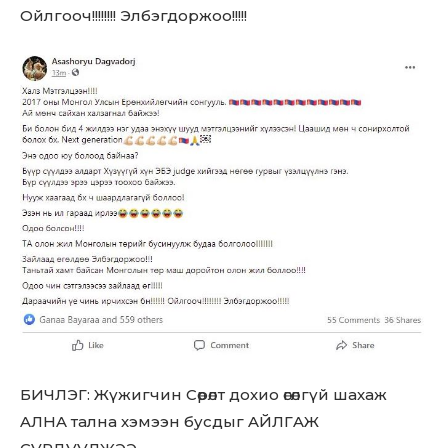
Ойлгооч!!!!!!!! Элбэгдоржоо!!!!!
БИЧЛЭГ: Жүжигчин Сөрөлт дохио өгөлгүй шахаж
AЛHA тална хэмээн бусдыг AЙЛГAЖ