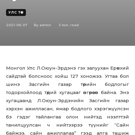
УЛС ТӨР
2021-06-07
3
min. read
By
admin
Монгол Улс Л.Оюун-Эрдэнэ гэх залуухан Ерөнхий
сайдтай болсноос хойш 127 хоножээ. Угтаа бол
шинэ Засгийн газар төрийн бодлогыг
тодорхойлоод төдий хугацааг өнгөрөөсөн байна. Энэ
хугацаанд Л.Оюун-Эрдэнийн Засгийн газар
хэрхэн ажилласан, ямар бодлого хэрэгжүүлсэн
бэ гэдэг тайлангаа олон нийтэд нээлттэй
танилцуулсан ч нийтээрээ түүнийг “Сайн
байжээ, сайн ажиллалаа” гээд алга ташиж