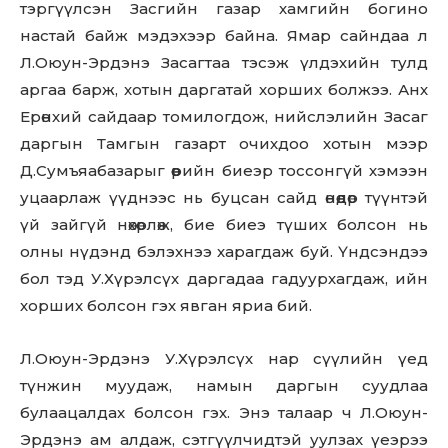
SUBSCRIBE
тэргүүлсэн Засгийн газар хамгийн богино
настай байж мэдэхээр байна. Ямар сайндаа л
Л.Оюун-Эрдэнэ Засагтаа тэсэж үлдэхийн тулд
аргаа барж, хотын даргатай хорших болжээ. Анх
Ерөнхий сайдаар томилогдож, нийслэлийн Засаг
даргын Тамгын газарт очихдоо хотын мээр
Д.Сумъяабазарыг өөрийн биеэр тоссонгүй хэмээн
уцаарлаж үүднээс нь буцсан сайд өнөөдөр түүнтэй
үй зайгүй нөхөрлөж, бие биеэ түших болсон нь
олны нүдэнд бэлэхнээ харагдаж буй. Үндсэндээ
бол тэд У.Хүрэлсүх даргадаа гадуурхагдаж, ийн
хорших болсон гэх явган яриа бий.
Л.Оюун-Эрдэнэ У.Хүрэлсүх нар сүүлийн үед
түнжин муудаж, намын даргын суудлаа
булаацалдах болсон гэх. Энэ талаар ч Л.Оюун-
Эрдэнэ ам алдаж, сэтгүүлчидтэй уулзах үеэрээ