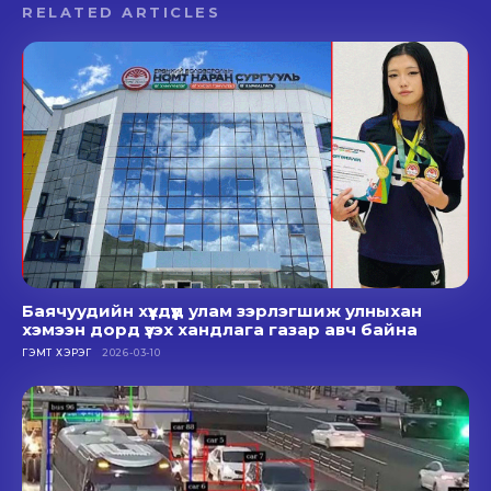
RELATED ARTICLES
Баячуудийн хүүхдүүд улам зэрлэгшиж улныхан
хэмээн дорд үзэх хандлага газар авч байна
ГЭМТ ХЭРЭГ
2026-03-10