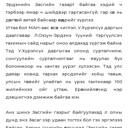
Эрдэнийн Засгийн газарт байгаа хэдий ч
тэрбээр ямар ч шийдвэр гаргасангүй, гар хөл нь
дөнгөтэй аятай байсаар өнөөдрийг хүрлээ.
Угтаа бол МАН-аас өгсөн чиглэл, У.Хүрэлсүх даргын
даалгавар Л.Оюун-Эрдэнэ түүний тэргүүлсэн
тахимын сайд нарыг оноо алдахад хүргэж байна.
Тэд У.Хүрэлсүх даргыгаа олонд сурталчилж,
сонгуулийн сурталчилгааг нь явуулах бүх
боломжоор нь хангах үүрэг хүлээсэн. Тэд улс
даяар ковид тархах эрсдэлийг хойш тавьж,
улсын төсвийг улайтал нь үрэх тактикаар 100
жилийнхээ ойг угтаж, Ерөнхийлөгчид нэр
дэвшигчээ дэмжиж байгаа юм.
Анх шинэ Засгийн газрыг байгуулахад л олны
дунд энэ Засаг хэр удаан тогтох бол гэх эргэлзээ
байсан. Харин сүүлийн өдрүүдэд “Засгийн газар