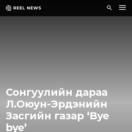
REEL NEWS
Сонгуулийн дараа
Л.Оюун-Эрдэнийн
Засгийн газар ‘Bye
bye’