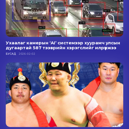
Ухаалаг камерын ‘AI’ системээр хуурамч улсын
дугаартай 587 тээврийн хэрэгслийг илрүүлжээ
БУСАД
2026-02-02