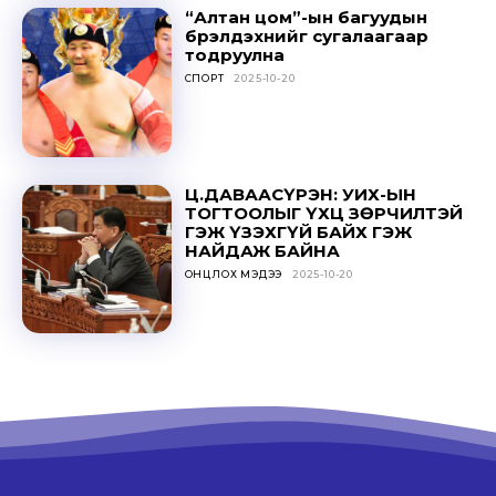
“Алтан цом”-ын багуудын
бүрэлдэхүүнийг сугалаагаар
тодруулна
СПОРТ
2025-10-20
Ц.ДАВААСҮРЭН: УИХ-ЫН
ТОГТООЛЫГ ҮХЦ ЗӨРЧИЛТЭЙ
ГЭЖ ҮЗЭХГҮЙ БАЙХ ГЭЖ
НАЙДАЖ БАЙНА
ОНЦЛОХ МЭДЭЭ
2025-10-20