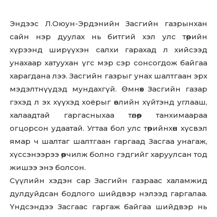
Эндээс Л.Оюун-Эрдэнийн Засгийн газрынхан
сайн нэр дуулах нь битгий хэл улс төрийн
хүрээнд ширүүхэн салхи гарахад л хийсээд
унахаар хатуухан үгс мэр сэр сонсогдож байгаа
харагдана лээ. Засгийн газрыг унах шалтгаан эрх
мэдэлтнүүдэд мундахгүй. Өмнөх Засгийн газар
гэхэд л эх хүүхэд хоёрыг өвлийн хүйтэнд углааш,
халаадтай гаргасныхаа төлөөр танхимаараа
огцорсон удаатай. Угтаа бол улс төрийнхөн хүсвэл
ямар ч шалтаг шалтгаан гаргаад Засгаа унагаж,
хүссэнээрээ өөрчилж болно гэдгийг харуулсан тод
жишээ энэ болсон.
Сүүлийн хэдэн сар Засгийн газраас халамжид
дулдуйдсан бодлого шийдвэр нэлээд гаргалаа.
Үндсэндээ Засгаас гаргаж байгаа шийдвэр нь