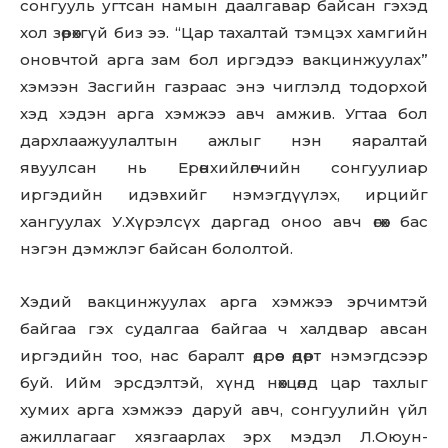
сонгууль угтсан намын даалгавар байсан гэхэд
хол зөрөхгүй биз ээ. “Цар тахалтай тэмцэх хамгийн
оновчтой арга зам бол иргэдээ вакцинжуулах”
хэмээн Засгийн газраас энэ чиглэлд тодорхой
хэд хэдэн арга хэмжээ авч амжив. Угтаа бол
дархлаажуулалтын ажлыг нэн яаралтай
явуулсан нь Ерөнхийлөгчийн сонгуулиар
иргэдийн идэвхийг нэмэгдүүлэх, ирцийг
хангуулах У.Хүрэлсүх даргад оноо авч өгөх бас
нэгэн дэмжлэг байсан бололтой.
Хэдий вакцинжуулах арга хэмжээ эрчимтэй
байгаа гэх судалгаа байгаа ч халдвар авсан
иргэдийн тоо, нас баралт өдрөөс өдөрт нэмэгдсээр
буй. Ийм эрсдэлтэй, хүнд нөхцөлд цар тахлыг
хумих арга хэмжээ даруй авч, сонгуулийн үйл
ажиллагааг хязгаарлах эрх мэдэл Л.Оюун-