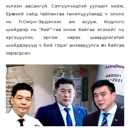
хүлээн авсангүй. Сэтгүүлчидтэй уулзалт хийж,
Ерөнхий сайд тайлангаа танилцуулахад ч олонх
нь Л.Оюун-Эрдэнээс ам асууж, бодлого
шийдвэр нь “бай”-гаа онож байгаа эсэхийг нь
эргэцүүлэх, эргэж харах шаардлагатай
шийдвэрүүд ч бий гэдэг анхааруулга өгч байгаа
харагдсан.