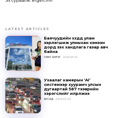
Эх сурвалж: ergelt.mn
LATEST ARTICLES
Баячуудийн хүүхдүүд улам
зэрлэгшиж улныхан хэмээн
дорд үзэх хандлага газар авч
байна
ГЭМТ ХЭРЭГ
2026-03-10
Ухаалаг камерын ‘AI’
системээр хуурамч улсын
дугаартай 587 тээврийн
хэрэгслийг илрүүлжээ
БУСАД
2026-02-02