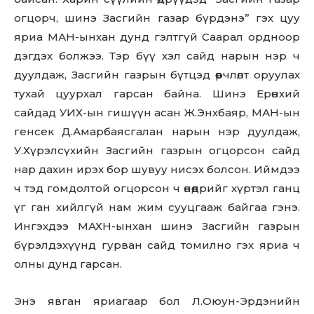
огцорч, шинэ Засгийн газар бүрдэнэ” гэх цуу
яриа МАН-ынхан дунд гэлтгүй Саарал ордноор
дэгдэх болжээ. Тэр бүү хэл сайд нарын нэр ч
дуулдаж, Засгийн газрын бүтцэд өөрчлөлт оруулах
тухай цуурхал гарсан байна. Шинэ Ерөнхий
сайдад УИХ-ын гишүүн асан Ж.Энхбаяр, МАН-ын
генсек Д.Амарбаясгалан нарын нэр дуулдаж,
У.Хүрэлсүхийн Засгийн газрын огцорсон сайд
нар дахин ирэх бор шувуу нисэх болсон. Иймдээ
ч тэд гомдолтой огцорсон ч өнөөдрийг хүртэл ганц
Don't miss
үг ган хийлгүй нам жим сууцгааж байгаа гэнэ.
Ингэхдээ МАХН-ынхан шинэ Засгийн газрын
out!
бүрэлдэхүүнд гурван сайд томилно гэх яриа ч
Sing up for our newsletter
олны дунд гарсан.
to stay in the loop.
Энэ явган яриагаар бол Л.Оюун-Эрдэнийн