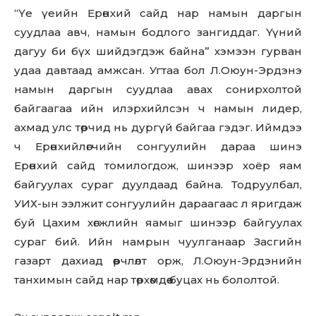
“Үе үеийн Ерөнхий сайд нар намын даргын
суудлаа авч, намын бодлого зангиддаг. Үүний
дагуу би бүх шийдэгдэж байна” хэмээн гурван
удаа давтаад амжсан. Угтаа бол Л.Оюун-Эрдэнэ
намын даргын суудлаа авах сонирхолтой
байгаагаа ийн илэрхийлсэн ч намын лидер,
ахмад улс төрчид нь дургүй байгаа гэдэг. Иймдээ
ч Ерөнхийлөгчийн сонгуулийн дараа шинэ
Ерөнхий сайд томилогдож, шинээр хоёр яам
байгуулах сураг дуулдаад байна. Тодруулбал,
УИХ-ын ээлжит сонгуулийн дараагаас л яригдаж
буй Цахим хөгжлийн яамыг шинээр байгуулах
сураг бий. Ийн намрын чуулганаар Засгийн
газарт дахиад өөрчлөлт орж, Л.Оюун-Эрдэнийн
танхимын сайд нар төрхөмдөө буцах нь бололтой.