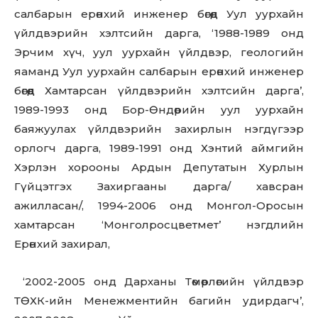
салбарын ерөнхий инженер бөгөөд Уул уурхайн
үйлдвэрийн хэлтсийн дарга, ‘1988-1989 онд
Эрчим хүч, уул уурхайн үйлдвэр, геологийн
яаманд Уул уурхайн салбарын ерөнхий инженер
бөгөөд Хамтарсан үйлдвэрийн хэлтсийн дарга’,
1989-1993 онд Бор-Өндөрийн уул уурхайн
баяжуулах үйлдвэрийн захирлын нэгдүгээр
орлогч дарга, 1989-1991 онд Хэнтий аймгийн
Хэрлэн хорооны Ардын Депутатын Хурлын
Гүйцэтгэх Захиргааны дарга/ хавсран
ажилласан/, 1994-2006 онд Монгол-Оросын
хамтарсан ‘Монголросцветмет’ нэгдлийн
Ерөнхий захирал,
‘2002-2005 онд Дарханы Төмөрлөгийн үйлдвэр
ТӨХК-ийн Менежментийн багийн удирдагч’,