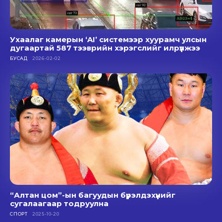
Ухаалаг камерын ‘AI’ системээр хуурамч улсын
дугаартай 587 тээврийн хэрэгслийг илрүүлжээ
БУСАД
2026-02-02
“Алтан цом”-ын багуудын бүрэлдэхүүнийг
сугалаагаар тодруулна
СПОРТ
2025-10-20