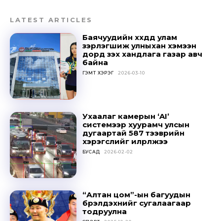
Don't miss
LATEST ARTICLES
out!
Баячуудийн хүүхдүүд улам
зэрлэгшиж улныхан хэмээн
дорд үзэх хандлага газар авч
Sing up for our newsletter
байна
to stay in the loop.
ГЭМТ ХЭРЭГ
2026-03-10
SUBSCRIBE
Ухаалаг камерын ‘AI’
системээр хуурамч улсын
дугаартай 587 тээврийн
хэрэгслийг илрүүлжээ
БУСАД
2026-02-02
“Алтан цом”-ын багуудын
бүрэлдэхүүнийг сугалаагаар
тодруулна