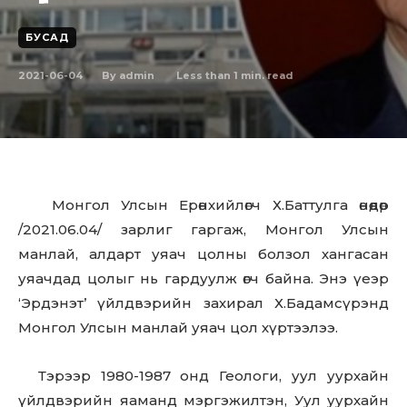
БУСАД
2021-06-04
Less than 1
min. read
By
admin
Монгол Улсын Ерөнхийлөгч Х.Баттулга өнөөдөр
/2021.06.04/ зарлиг гаргаж, Монгол Улсын
манлай, алдарт уяач цолны болзол хангасан
уяачдад цолыг нь гардуулж өгч байна. Энэ үеэр
‘Эрдэнэт’ үйлдвэрийн захирал Х.Бадамсүрэнд
Монгол Улсын манлай уяач цол хүртээлээ.
Тэрээр 1980-1987 онд Геологи, уул уурхайн
үйлдвэрийн яаманд мэргэжилтэн, Уул уурхайн