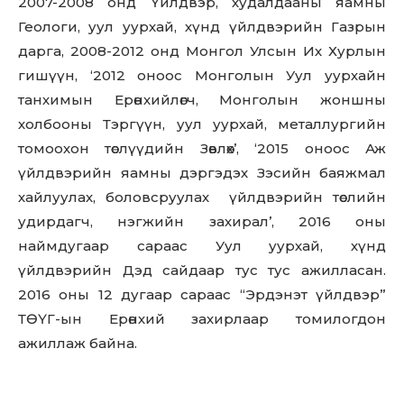
2007-2008 онд Үйлдвэр, худалдааны яамны
Геологи, уул уурхай, хүнд үйлдвэрийн Газрын
дарга, 2008-2012 онд Монгол Улсын Их Хурлын
гишүүн, ‘2012 оноос Монголын Уул уурхайн
танхимын Ерөнхийлөгч, Монголын жоншны
холбооны Тэргүүн, уул уурхай, металлургийн
томоохон төслүүдийн Зөвлөх’, ‘2015 оноос Аж
үйлдвэрийн яамны дэргэдэх Зэсийн баяжмал
хайлуулах, боловсруулах үйлдвэрийн төслийн
удирдагч, нэгжийн захирал’, 2016 оны
наймдугаар сараас Уул уурхай, хүнд
үйлдвэрийн Дэд сайдаар тус тус ажилласан.
2016 оны 12 дугаар сараас “Эрдэнэт үйлдвэр”
ТӨҮГ-ын Ерөнхий захирлаар томилогдон
ажиллаж байна.