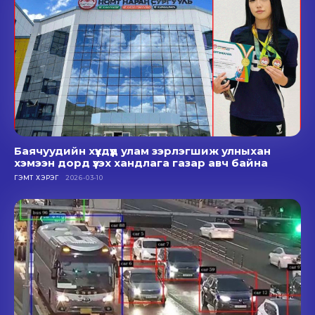
Баячуудийн хүүхдүүд улам зэрлэгшиж улныхан
хэмээн дорд үзэх хандлага газар авч байна
ГЭМТ ХЭРЭГ
2026-03-10