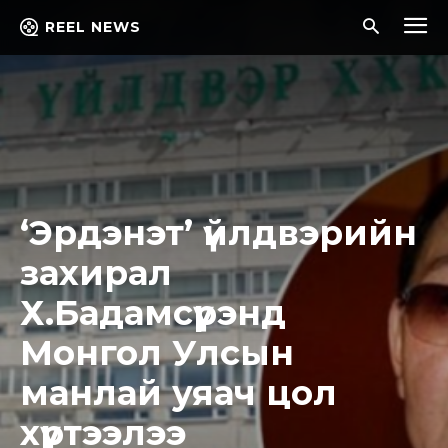
REEL NEWS
‘Эрдэнэт’ үйлдвэрийн
захирал
Х.Бадамсүрэнд
Монгол Улсын
манлай уяач цол
хүртээлээ