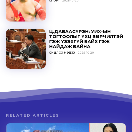
СПОРТ
2025-10-20
Ц.ДАВААСҮРЭН: УИХ-ЫН
ТОГТООЛЫГ ҮХЦ ЗӨРЧИЛТЭЙ
ГЭЖ ҮЗЭХГҮЙ БАЙХ ГЭЖ
НАЙДАЖ БАЙНА
ОНЦЛОХ МЭДЭЭ
2025-10-20
RELATED ARTICLES